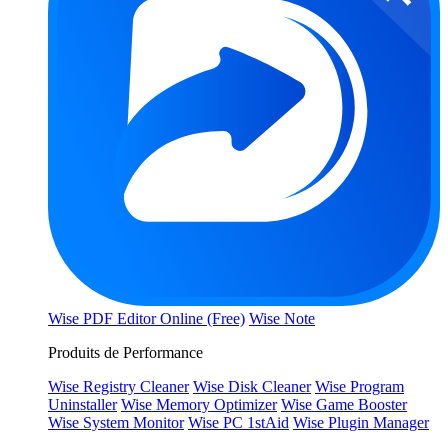
Wise PDF Editor Online (Free)
Wise Note
Produits de Performance
Wise Registry Cleaner
Wise Disk Cleaner
Wise Program
Uninstaller
Wise Memory Optimizer
Wise Game Booster
Wise System Monitor
Wise PC 1stAid
Wise Plugin Manager