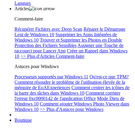
Langues
Articles
Comment-faire
Récupérer Fichiers avec Deep Scan
Réparer le Démarrage
Lent de Windows 10
Supprimer les Apps Intégrées de
Windows 10
Trouver et Supprimer les Photos en Double
Protection des Fichiers Sensibles
Assigner une Touche de
raccourci pour Lancer App
Créer un Rappel dans Windows
10
>> Plus d'Articles Comment-faire
Astuces pour Windows
Processeurs supportés par Windows 11
Qu'est-ce que TPM?
Comment résoudre le problème de l'utilisation élevée de la
mémoire de EoAExperiences
Comment centrer les icônes de
la barre des tâches dans Windows 10
Comment corriger
l'erreur 0xc0000142 de l'application Office
Mode Dieu de
Windows 10
Comment ajouter Windows Photo Viewer dans
Windows 10
>> Plus d'Astuces pour Windows
Boutique