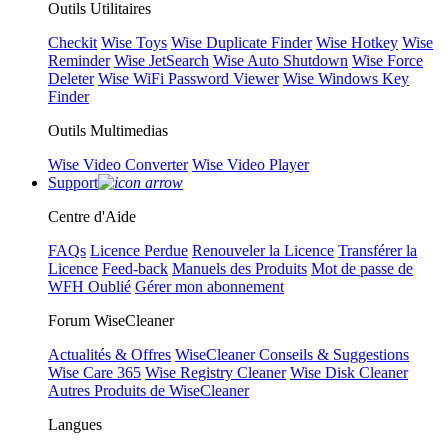
Outils Utilitaires
Checkit
Wise Toys
Wise Duplicate Finder
Wise Hotkey
Wise
Reminder
Wise JetSearch
Wise Auto Shutdown
Wise Force
Deleter
Wise WiFi Password Viewer
Wise Windows Key
Finder
Outils Multimedias
Wise Video Converter
Wise Video Player
Support
Centre d'Aide
FAQs
Licence Perdue
Renouveler la Licence
Transférer la
Licence
Feed-back
Manuels des Produits
Mot de passe de
WFH Oublié
Gérer mon abonnement
Forum WiseCleaner
Actualités & Offres
WiseCleaner Conseils & Suggestions
Wise Care 365
Wise Registry Cleaner
Wise Disk Cleaner
Autres Produits de WiseCleaner
Langues