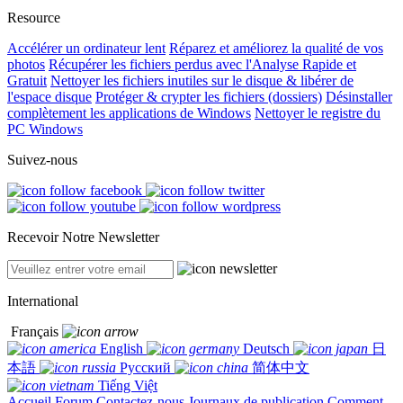
Resource
Accélérer un ordinateur lent
Réparez et améliorez la qualité de vos
photos
Récupérer les fichiers perdus avec l'Analyse Rapide et
Gratuit
Nettoyer les fichiers inutiles sur le disque & libérer de
l'espace disque
Protéger & crypter les fichiers (dossiers)
Désinstaller
complètement les applications de Windows
Nettoyer le registre du
PC Windows
Suivez-nous
Recevoir Notre Newsletter
International
Français
English
Deutsch
日
本語
Русский
简体中文
Tiếng Việt
Accueil
Forum
Contactez-nous
Journaux de publication
Comment-