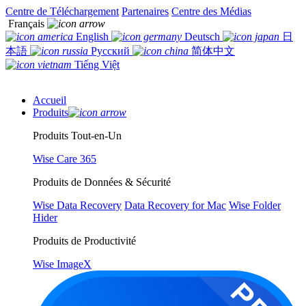
Centre de Téléchargement
Partenaires
Centre des Médias
Français
English
Deutsch
日
本語
Русский
简体中文
Tiếng Việt
Accueil
Produits
Produits Tout-en-Un
Wise Care 365
Produits de Données & Sécurité
Wise Data Recovery
Data Recovery for Mac
Wise Folder
Hider
Produits de Productivité
Wise ImageX