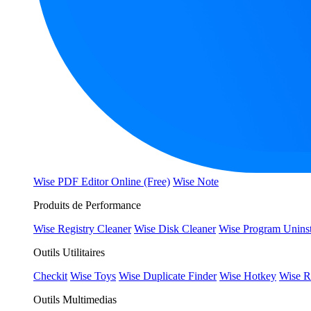
Wise PDF Editor Online (Free)
Wise Note
Produits de Performance
Wise Registry Cleaner
Wise Disk Cleaner
Wise Program Uninst
Outils Utilitaires
Checkit
Wise Toys
Wise Duplicate Finder
Wise Hotkey
Wise R
Outils Multimedias