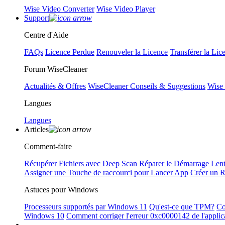
Wise Video Converter
Wise Video Player
Support
Centre d'Aide
FAQs
Licence Perdue
Renouveler la Licence
Transférer la Lic
Forum WiseCleaner
Actualités & Offres
WiseCleaner Conseils & Suggestions
Wise
Langues
Langues
Articles
Comment-faire
Récupérer Fichiers avec Deep Scan
Réparer le Démarrage Len
Assigner une Touche de raccourci pour Lancer App
Créer un 
Astuces pour Windows
Processeurs supportés par Windows 11
Qu'est-ce que TPM?
Co
Windows 10
Comment corriger l'erreur 0xc0000142 de l'applic