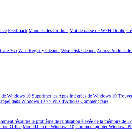
ence
Feed-back
Manuels des Produits
Mot de passe de WFH Oublié
Gé
 Care 365
Wise Registry Cleaner
Wise Disk Cleaner
Autres Produits d
t de Windows 10
Supprimer les Apps Intégrées de Windows 10
Trouver
Rappel dans Windows 10
>> Plus d'Articles Comment-faire
mment résoudre le problème de l'utilisation élevée de la mémoire de 
ation Office
Mode Dieu de Windows 10
Comment ajouter Windows Ph