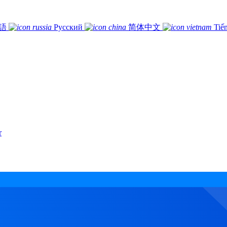
語
Русский
简体中文
Tiế
r