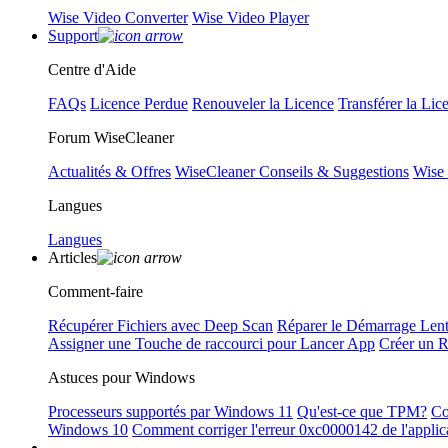
Wise Video Converter
Wise Video Player
Support
Centre d'Aide
FAQs
Licence Perdue
Renouveler la Licence
Transférer la Lic
Forum WiseCleaner
Actualités & Offres
WiseCleaner Conseils & Suggestions
Wise
Langues
Langues
Articles
Comment-faire
Récupérer Fichiers avec Deep Scan
Réparer le Démarrage Len
Assigner une Touche de raccourci pour Lancer App
Créer un 
Astuces pour Windows
Processeurs supportés par Windows 11
Qu'est-ce que TPM?
Co
Windows 10
Comment corriger l'erreur 0xc0000142 de l'applic