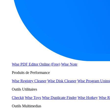
Wise PDF Editor Online (Free)
Wise Note
Produits de Performance
Wise Registry Cleaner
Wise Disk Cleaner
Wise Program Uninst
Outils Utilitaires
Checkit
Wise Toys
Wise Duplicate Finder
Wise Hotkey
Wise R
Outils Multimedias