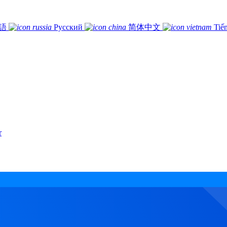
語
Русский
简体中文
Tiế
r