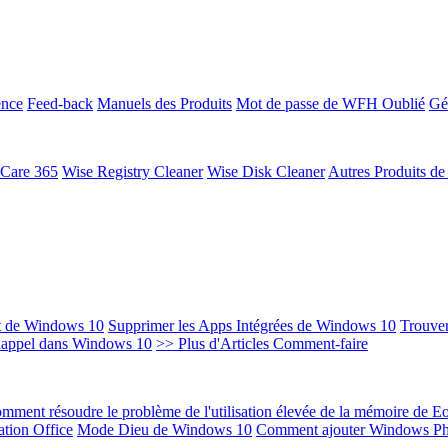
ence
Feed-back
Manuels des Produits
Mot de passe de WFH Oublié
Gé
 Care 365
Wise Registry Cleaner
Wise Disk Cleaner
Autres Produits d
t de Windows 10
Supprimer les Apps Intégrées de Windows 10
Trouver
Rappel dans Windows 10
>> Plus d'Articles Comment-faire
mment résoudre le problème de l'utilisation élevée de la mémoire de 
ation Office
Mode Dieu de Windows 10
Comment ajouter Windows Ph