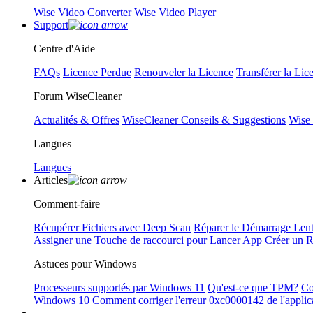
Wise Video Converter
Wise Video Player
Support
Centre d'Aide
FAQs
Licence Perdue
Renouveler la Licence
Transférer la Lic
Forum WiseCleaner
Actualités & Offres
WiseCleaner Conseils & Suggestions
Wise
Langues
Langues
Articles
Comment-faire
Récupérer Fichiers avec Deep Scan
Réparer le Démarrage Len
Assigner une Touche de raccourci pour Lancer App
Créer un 
Astuces pour Windows
Processeurs supportés par Windows 11
Qu'est-ce que TPM?
Co
Windows 10
Comment corriger l'erreur 0xc0000142 de l'applic