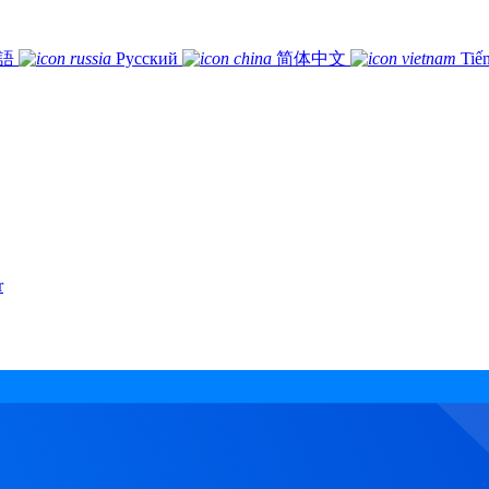
語
Русский
简体中文
Tiế
r