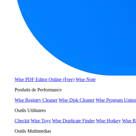
Wise PDF Editor Online (Free)
Wise Note
Produits de Performance
Wise Registry Cleaner
Wise Disk Cleaner
Wise Program Uninst
Outils Utilitaires
Checkit
Wise Toys
Wise Duplicate Finder
Wise Hotkey
Wise R
Outils Multimedias