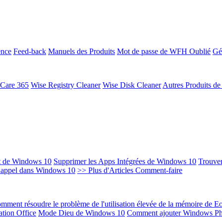
ence
Feed-back
Manuels des Produits
Mot de passe de WFH Oublié
Gé
 Care 365
Wise Registry Cleaner
Wise Disk Cleaner
Autres Produits d
t de Windows 10
Supprimer les Apps Intégrées de Windows 10
Trouver
Rappel dans Windows 10
>> Plus d'Articles Comment-faire
mment résoudre le problème de l'utilisation élevée de la mémoire de 
ation Office
Mode Dieu de Windows 10
Comment ajouter Windows Ph