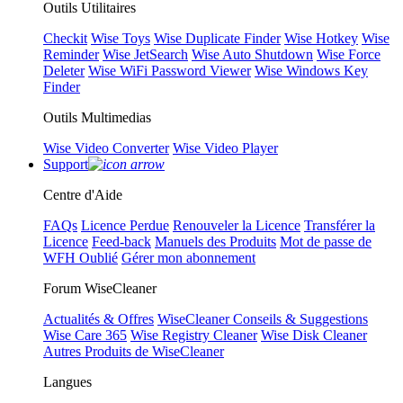
Outils Utilitaires
Checkit
Wise Toys
Wise Duplicate Finder
Wise Hotkey
Wise
Reminder
Wise JetSearch
Wise Auto Shutdown
Wise Force
Deleter
Wise WiFi Password Viewer
Wise Windows Key
Finder
Outils Multimedias
Wise Video Converter
Wise Video Player
Support
Centre d'Aide
FAQs
Licence Perdue
Renouveler la Licence
Transférer la
Licence
Feed-back
Manuels des Produits
Mot de passe de
WFH Oublié
Gérer mon abonnement
Forum WiseCleaner
Actualités & Offres
WiseCleaner Conseils & Suggestions
Wise Care 365
Wise Registry Cleaner
Wise Disk Cleaner
Autres Produits de WiseCleaner
Langues