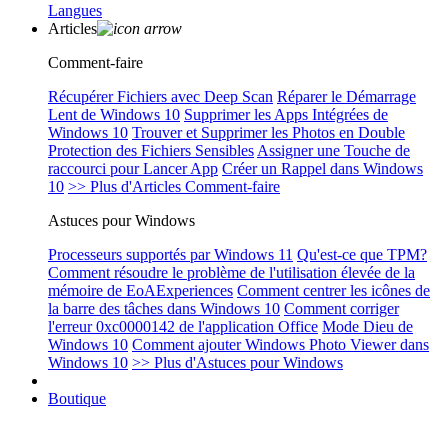
Langues
Articles
Comment-faire
Récupérer Fichiers avec Deep Scan
Réparer le Démarrage
Lent de Windows 10
Supprimer les Apps Intégrées de
Windows 10
Trouver et Supprimer les Photos en Double
Protection des Fichiers Sensibles
Assigner une Touche de
raccourci pour Lancer App
Créer un Rappel dans Windows
10
>> Plus d'Articles Comment-faire
Astuces pour Windows
Processeurs supportés par Windows 11
Qu'est-ce que TPM?
Comment résoudre le problème de l'utilisation élevée de la
mémoire de EoAExperiences
Comment centrer les icônes de
la barre des tâches dans Windows 10
Comment corriger
l'erreur 0xc0000142 de l'application Office
Mode Dieu de
Windows 10
Comment ajouter Windows Photo Viewer dans
Windows 10
>> Plus d'Astuces pour Windows
Boutique