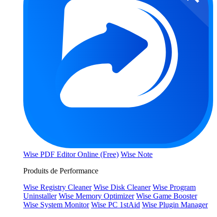
Wise PDF Editor Online (Free)
Wise Note
Produits de Performance
Wise Registry Cleaner
Wise Disk Cleaner
Wise Program
Uninstaller
Wise Memory Optimizer
Wise Game Booster
Wise System Monitor
Wise PC 1stAid
Wise Plugin Manager