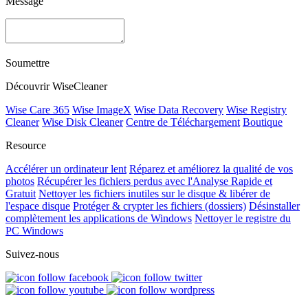
Message
Soumettre
Découvrir WiseCleaner
Wise Care 365
Wise ImageX
Wise Data Recovery
Wise Registry
Cleaner
Wise Disk Cleaner
Centre de Téléchargement
Boutique
Resource
Accélérer un ordinateur lent
Réparez et améliorez la qualité de vos
photos
Récupérer les fichiers perdus avec l'Analyse Rapide et
Gratuit
Nettoyer les fichiers inutiles sur le disque & libérer de
l'espace disque
Protéger & crypter les fichiers (dossiers)
Désinstaller
complètement les applications de Windows
Nettoyer le registre du
PC Windows
Suivez-nous