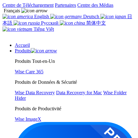
Centre de Téléchargement
Partenaires
Centre des Médias
Français
English
Deutsch
日
本語
Русский
简体中文
Tiếng Việt
Accueil
Produits
Produits Tout-en-Un
Wise Care 365
Produits de Données & Sécurité
Wise Data Recovery
Data Recovery for Mac
Wise Folder
Hider
Produits de Productivité
Wise ImageX