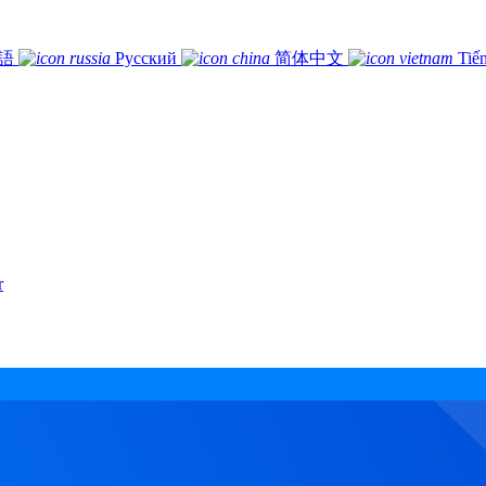
語
Русский
简体中文
Tiế
r