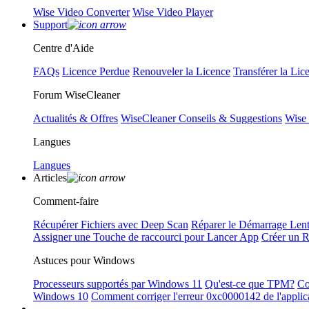
Wise Video Converter
Wise Video Player
Support
Centre d'Aide
FAQs
Licence Perdue
Renouveler la Licence
Transférer la Lic
Forum WiseCleaner
Actualités & Offres
WiseCleaner Conseils & Suggestions
Wise
Langues
Langues
Articles
Comment-faire
Récupérer Fichiers avec Deep Scan
Réparer le Démarrage Len
Assigner une Touche de raccourci pour Lancer App
Créer un 
Astuces pour Windows
Processeurs supportés par Windows 11
Qu'est-ce que TPM?
Co
Windows 10
Comment corriger l'erreur 0xc0000142 de l'applic