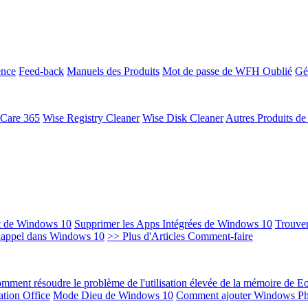
ence
Feed-back
Manuels des Produits
Mot de passe de WFH Oublié
Gé
 Care 365
Wise Registry Cleaner
Wise Disk Cleaner
Autres Produits d
t de Windows 10
Supprimer les Apps Intégrées de Windows 10
Trouver
Rappel dans Windows 10
>> Plus d'Articles Comment-faire
mment résoudre le problème de l'utilisation élevée de la mémoire de 
ation Office
Mode Dieu de Windows 10
Comment ajouter Windows Ph