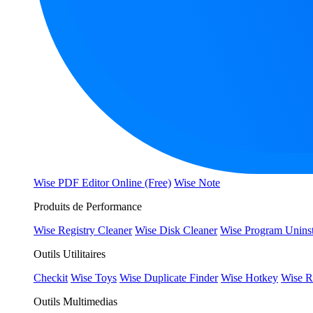
Wise PDF Editor Online (Free)
Wise Note
Produits de Performance
Wise Registry Cleaner
Wise Disk Cleaner
Wise Program Uninst
Outils Utilitaires
Checkit
Wise Toys
Wise Duplicate Finder
Wise Hotkey
Wise R
Outils Multimedias