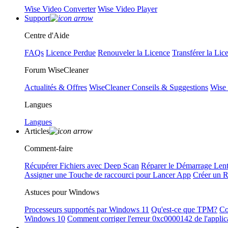
Wise Video Converter
Wise Video Player
Support
Centre d'Aide
FAQs
Licence Perdue
Renouveler la Licence
Transférer la Lic
Forum WiseCleaner
Actualités & Offres
WiseCleaner Conseils & Suggestions
Wise
Langues
Langues
Articles
Comment-faire
Récupérer Fichiers avec Deep Scan
Réparer le Démarrage Len
Assigner une Touche de raccourci pour Lancer App
Créer un 
Astuces pour Windows
Processeurs supportés par Windows 11
Qu'est-ce que TPM?
Co
Windows 10
Comment corriger l'erreur 0xc0000142 de l'applic