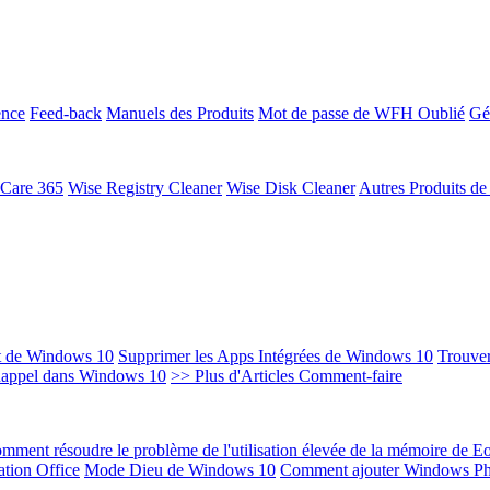
ence
Feed-back
Manuels des Produits
Mot de passe de WFH Oublié
Gé
 Care 365
Wise Registry Cleaner
Wise Disk Cleaner
Autres Produits d
t de Windows 10
Supprimer les Apps Intégrées de Windows 10
Trouver
Rappel dans Windows 10
>> Plus d'Articles Comment-faire
mment résoudre le problème de l'utilisation élevée de la mémoire de 
ation Office
Mode Dieu de Windows 10
Comment ajouter Windows Ph