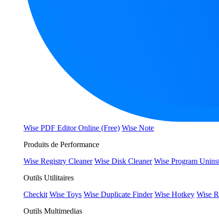
Wise PDF Editor Online (Free)
Wise Note
Produits de Performance
Wise Registry Cleaner
Wise Disk Cleaner
Wise Program Uninst
Outils Utilitaires
Checkit
Wise Toys
Wise Duplicate Finder
Wise Hotkey
Wise R
Outils Multimedias