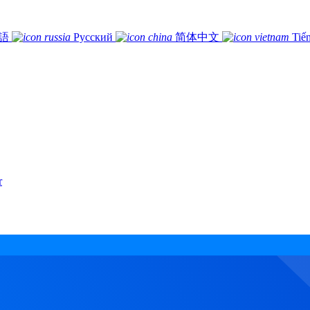
語
Русский
简体中文
Tiế
r