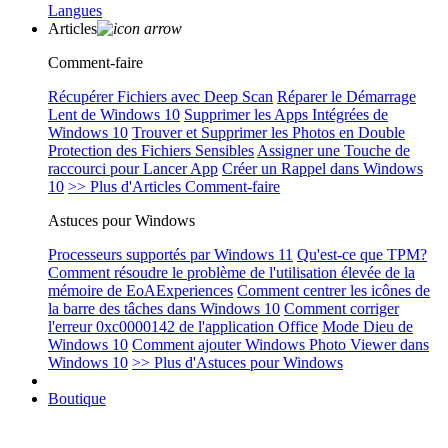
Langues
Articles
Comment-faire
Récupérer Fichiers avec Deep Scan
Réparer le Démarrage
Lent de Windows 10
Supprimer les Apps Intégrées de
Windows 10
Trouver et Supprimer les Photos en Double
Protection des Fichiers Sensibles
Assigner une Touche de
raccourci pour Lancer App
Créer un Rappel dans Windows
10
>> Plus d'Articles Comment-faire
Astuces pour Windows
Processeurs supportés par Windows 11
Qu'est-ce que TPM?
Comment résoudre le problème de l'utilisation élevée de la
mémoire de EoAExperiences
Comment centrer les icônes de
la barre des tâches dans Windows 10
Comment corriger
l'erreur 0xc0000142 de l'application Office
Mode Dieu de
Windows 10
Comment ajouter Windows Photo Viewer dans
Windows 10
>> Plus d'Astuces pour Windows
Boutique