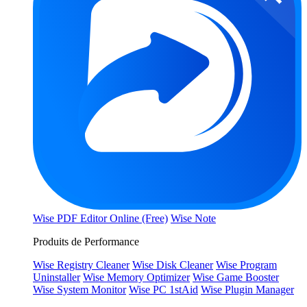
Wise PDF Editor Online (Free)
Wise Note
Produits de Performance
Wise Registry Cleaner
Wise Disk Cleaner
Wise Program
Uninstaller
Wise Memory Optimizer
Wise Game Booster
Wise System Monitor
Wise PC 1stAid
Wise Plugin Manager