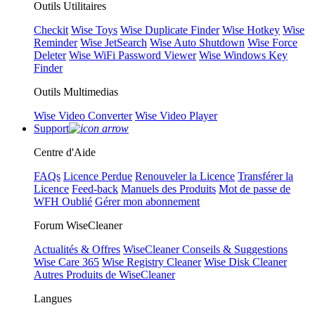
Outils Utilitaires
Checkit
Wise Toys
Wise Duplicate Finder
Wise Hotkey
Wise
Reminder
Wise JetSearch
Wise Auto Shutdown
Wise Force
Deleter
Wise WiFi Password Viewer
Wise Windows Key
Finder
Outils Multimedias
Wise Video Converter
Wise Video Player
Support
Centre d'Aide
FAQs
Licence Perdue
Renouveler la Licence
Transférer la
Licence
Feed-back
Manuels des Produits
Mot de passe de
WFH Oublié
Gérer mon abonnement
Forum WiseCleaner
Actualités & Offres
WiseCleaner Conseils & Suggestions
Wise Care 365
Wise Registry Cleaner
Wise Disk Cleaner
Autres Produits de WiseCleaner
Langues