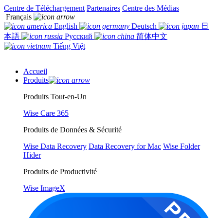
Centre de Téléchargement
Partenaires
Centre des Médias
Français
English
Deutsch
日
本語
Русский
简体中文
Tiếng Việt
Accueil
Produits
Produits Tout-en-Un
Wise Care 365
Produits de Données & Sécurité
Wise Data Recovery
Data Recovery for Mac
Wise Folder
Hider
Produits de Productivité
Wise ImageX