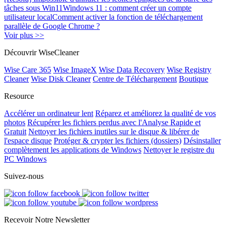
tâches sous Win11
Windows 11 : comment créer un compte
utilisateur local
Comment activer la fonction de téléchargement
parallèle de Google Chrome ?
Voir plus >>
Découvrir WiseCleaner
Wise Care 365
Wise ImageX
Wise Data Recovery
Wise Registry
Cleaner
Wise Disk Cleaner
Centre de Téléchargement
Boutique
Resource
Accélérer un ordinateur lent
Réparez et améliorez la qualité de vos
photos
Récupérer les fichiers perdus avec l'Analyse Rapide et
Gratuit
Nettoyer les fichiers inutiles sur le disque & libérer de
l'espace disque
Protéger & crypter les fichiers (dossiers)
Désinstaller
complètement les applications de Windows
Nettoyer le registre du
PC Windows
Suivez-nous
Recevoir Notre Newsletter