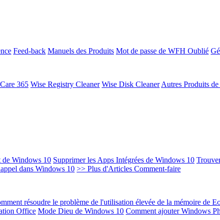
ence
Feed-back
Manuels des Produits
Mot de passe de WFH Oublié
Gé
 Care 365
Wise Registry Cleaner
Wise Disk Cleaner
Autres Produits d
t de Windows 10
Supprimer les Apps Intégrées de Windows 10
Trouver
Rappel dans Windows 10
>> Plus d'Articles Comment-faire
mment résoudre le problème de l'utilisation élevée de la mémoire de 
ation Office
Mode Dieu de Windows 10
Comment ajouter Windows Ph