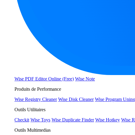
Wise PDF Editor Online (Free)
Wise Note
Produits de Performance
Wise Registry Cleaner
Wise Disk Cleaner
Wise Program Uninst
Outils Utilitaires
Checkit
Wise Toys
Wise Duplicate Finder
Wise Hotkey
Wise R
Outils Multimedias