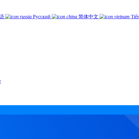
語
Русский
简体中文
Tiế
r