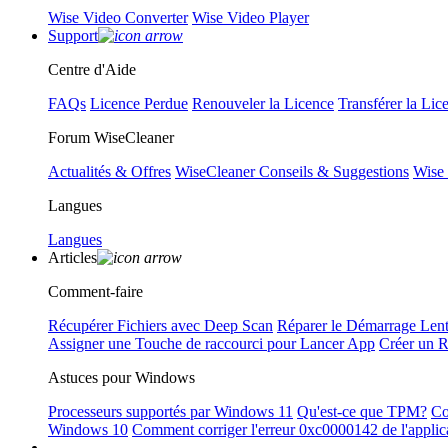
Wise Video Converter
Wise Video Player
Support
Centre d'Aide
FAQs
Licence Perdue
Renouveler la Licence
Transférer la Lic
Forum WiseCleaner
Actualités & Offres
WiseCleaner Conseils & Suggestions
Wise
Langues
Langues
Articles
Comment-faire
Récupérer Fichiers avec Deep Scan
Réparer le Démarrage Len
Assigner une Touche de raccourci pour Lancer App
Créer un 
Astuces pour Windows
Processeurs supportés par Windows 11
Qu'est-ce que TPM?
Co
Windows 10
Comment corriger l'erreur 0xc0000142 de l'applic