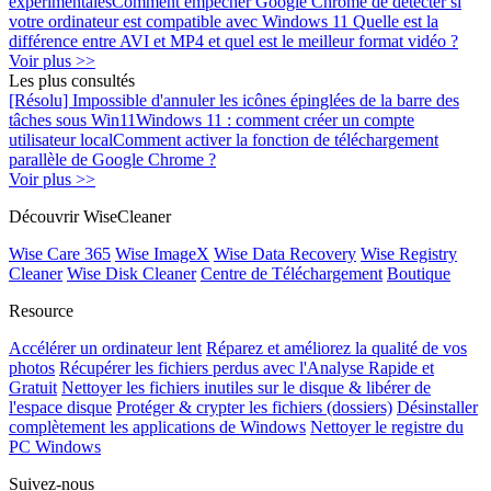
expérimentales
Comment empêcher Google Chrome de détecter si
votre ordinateur est compatible avec Windows 11
Quelle est la
différence entre AVI et MP4 et quel est le meilleur format vidéo ?
Voir plus >>
Les plus consultés
[Résolu] Impossible d'annuler les icônes épinglées de la barre des
tâches sous Win11
Windows 11 : comment créer un compte
utilisateur local
Comment activer la fonction de téléchargement
parallèle de Google Chrome ?
Voir plus >>
Découvrir WiseCleaner
Wise Care 365
Wise ImageX
Wise Data Recovery
Wise Registry
Cleaner
Wise Disk Cleaner
Centre de Téléchargement
Boutique
Resource
Accélérer un ordinateur lent
Réparez et améliorez la qualité de vos
photos
Récupérer les fichiers perdus avec l'Analyse Rapide et
Gratuit
Nettoyer les fichiers inutiles sur le disque & libérer de
l'espace disque
Protéger & crypter les fichiers (dossiers)
Désinstaller
complètement les applications de Windows
Nettoyer le registre du
PC Windows
Suivez-nous