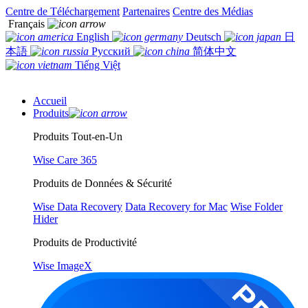
Centre de Téléchargement
Partenaires
Centre des Médias
Français
English
Deutsch
日
本語
Русский
简体中文
Tiếng Việt
Accueil
Produits
Produits Tout-en-Un
Wise Care 365
Produits de Données & Sécurité
Wise Data Recovery
Data Recovery for Mac
Wise Folder
Hider
Produits de Productivité
Wise ImageX