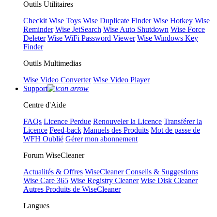
Outils Utilitaires
Checkit
Wise Toys
Wise Duplicate Finder
Wise Hotkey
Wise
Reminder
Wise JetSearch
Wise Auto Shutdown
Wise Force
Deleter
Wise WiFi Password Viewer
Wise Windows Key
Finder
Outils Multimedias
Wise Video Converter
Wise Video Player
Support
Centre d'Aide
FAQs
Licence Perdue
Renouveler la Licence
Transférer la
Licence
Feed-back
Manuels des Produits
Mot de passe de
WFH Oublié
Gérer mon abonnement
Forum WiseCleaner
Actualités & Offres
WiseCleaner Conseils & Suggestions
Wise Care 365
Wise Registry Cleaner
Wise Disk Cleaner
Autres Produits de WiseCleaner
Langues