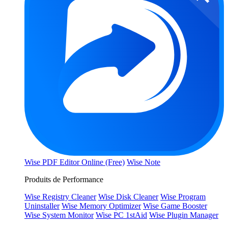
Wise PDF Editor Online (Free)
Wise Note
Produits de Performance
Wise Registry Cleaner
Wise Disk Cleaner
Wise Program
Uninstaller
Wise Memory Optimizer
Wise Game Booster
Wise System Monitor
Wise PC 1stAid
Wise Plugin Manager