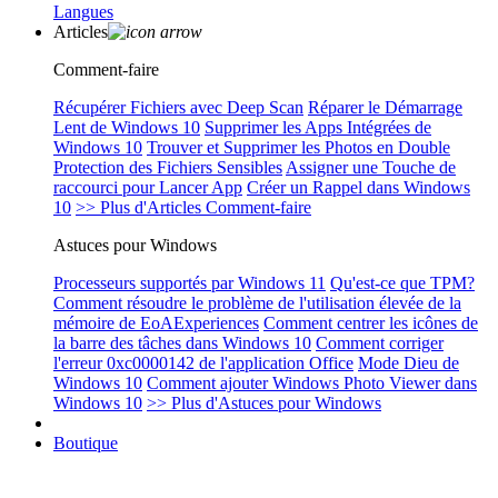
Langues
Articles
Comment-faire
Récupérer Fichiers avec Deep Scan
Réparer le Démarrage
Lent de Windows 10
Supprimer les Apps Intégrées de
Windows 10
Trouver et Supprimer les Photos en Double
Protection des Fichiers Sensibles
Assigner une Touche de
raccourci pour Lancer App
Créer un Rappel dans Windows
10
>> Plus d'Articles Comment-faire
Astuces pour Windows
Processeurs supportés par Windows 11
Qu'est-ce que TPM?
Comment résoudre le problème de l'utilisation élevée de la
mémoire de EoAExperiences
Comment centrer les icônes de
la barre des tâches dans Windows 10
Comment corriger
l'erreur 0xc0000142 de l'application Office
Mode Dieu de
Windows 10
Comment ajouter Windows Photo Viewer dans
Windows 10
>> Plus d'Astuces pour Windows
Boutique