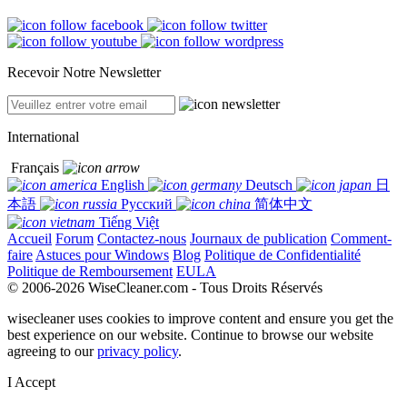
Recevoir Notre Newsletter
International
Français
English
Deutsch
日
本語
Русский
简体中文
Tiếng Việt
Accueil
Forum
Contactez-nous
Journaux de publication
Comment-
faire
Astuces pour Windows
Blog
Politique de Confidentialité
Politique de Remboursement
EULA
© 2006-2026 WiseCleaner.com - Tous Droits Réservés
wisecleaner uses cookies to improve content and ensure you get the
best experience on our website. Continue to browse our website
agreeing to our
privacy policy
.
I Accept