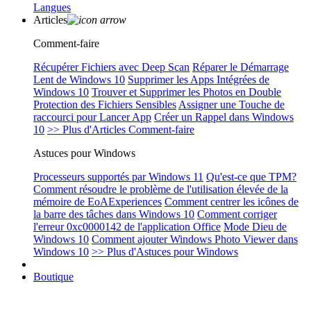
Langues
Articles
Comment-faire
Récupérer Fichiers avec Deep Scan
Réparer le Démarrage
Lent de Windows 10
Supprimer les Apps Intégrées de
Windows 10
Trouver et Supprimer les Photos en Double
Protection des Fichiers Sensibles
Assigner une Touche de
raccourci pour Lancer App
Créer un Rappel dans Windows
10
>> Plus d'Articles Comment-faire
Astuces pour Windows
Processeurs supportés par Windows 11
Qu'est-ce que TPM?
Comment résoudre le problème de l'utilisation élevée de la
mémoire de EoAExperiences
Comment centrer les icônes de
la barre des tâches dans Windows 10
Comment corriger
l'erreur 0xc0000142 de l'application Office
Mode Dieu de
Windows 10
Comment ajouter Windows Photo Viewer dans
Windows 10
>> Plus d'Astuces pour Windows
Boutique