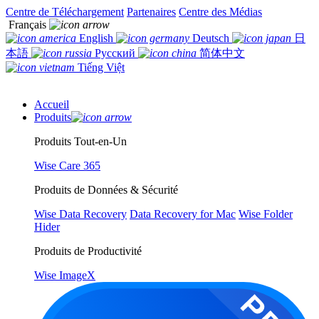
Centre de Téléchargement
Partenaires
Centre des Médias
Français
English
Deutsch
日
本語
Русский
简体中文
Tiếng Việt
Accueil
Produits
Produits Tout-en-Un
Wise Care 365
Produits de Données & Sécurité
Wise Data Recovery
Data Recovery for Mac
Wise Folder
Hider
Produits de Productivité
Wise ImageX