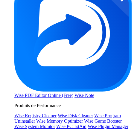
Wise PDF Editor Online (Free)
Wise Note
Produits de Performance
Wise Registry Cleaner
Wise Disk Cleaner
Wise Program
Uninstaller
Wise Memory Optimizer
Wise Game Booster
Wise System Monitor
Wise PC 1stAid
Wise Plugin Manager