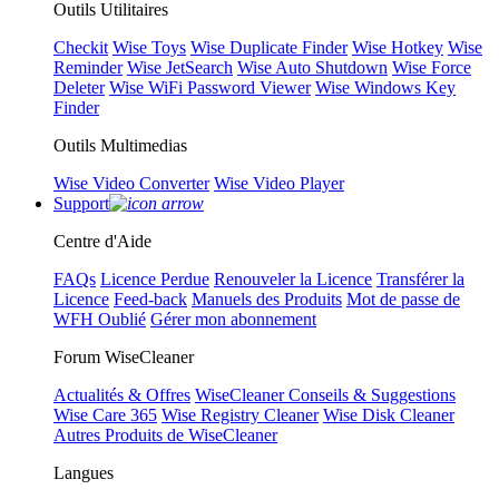
Outils Utilitaires
Checkit
Wise Toys
Wise Duplicate Finder
Wise Hotkey
Wise
Reminder
Wise JetSearch
Wise Auto Shutdown
Wise Force
Deleter
Wise WiFi Password Viewer
Wise Windows Key
Finder
Outils Multimedias
Wise Video Converter
Wise Video Player
Support
Centre d'Aide
FAQs
Licence Perdue
Renouveler la Licence
Transférer la
Licence
Feed-back
Manuels des Produits
Mot de passe de
WFH Oublié
Gérer mon abonnement
Forum WiseCleaner
Actualités & Offres
WiseCleaner Conseils & Suggestions
Wise Care 365
Wise Registry Cleaner
Wise Disk Cleaner
Autres Produits de WiseCleaner
Langues