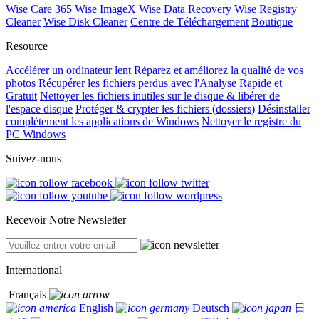
Wise Care 365
Wise ImageX
Wise Data Recovery
Wise Registry
Cleaner
Wise Disk Cleaner
Centre de Téléchargement
Boutique
Resource
Accélérer un ordinateur lent
Réparez et améliorez la qualité de vos
photos
Récupérer les fichiers perdus avec l'Analyse Rapide et
Gratuit
Nettoyer les fichiers inutiles sur le disque & libérer de
l'espace disque
Protéger & crypter les fichiers (dossiers)
Désinstaller
complètement les applications de Windows
Nettoyer le registre du
PC Windows
Suivez-nous
Recevoir Notre Newsletter
International
Français
English
Deutsch
日