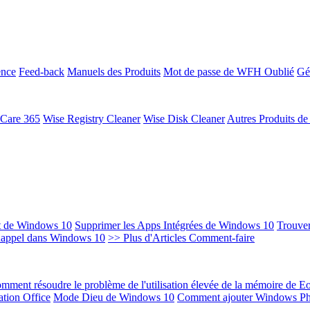
ence
Feed-back
Manuels des Produits
Mot de passe de WFH Oublié
Gé
 Care 365
Wise Registry Cleaner
Wise Disk Cleaner
Autres Produits d
t de Windows 10
Supprimer les Apps Intégrées de Windows 10
Trouver
Rappel dans Windows 10
>> Plus d'Articles Comment-faire
mment résoudre le problème de l'utilisation élevée de la mémoire de 
ation Office
Mode Dieu de Windows 10
Comment ajouter Windows Ph