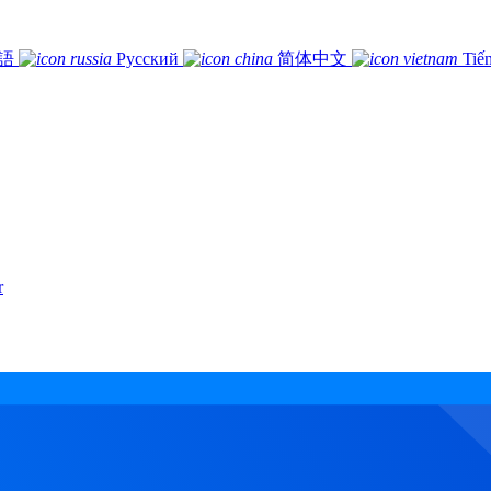
語
Русский
简体中文
Tiế
r