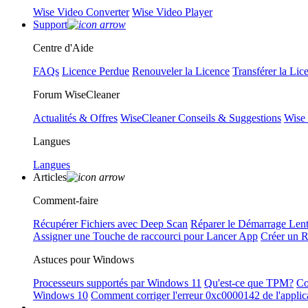
Wise Video Converter
Wise Video Player
Support
Centre d'Aide
FAQs
Licence Perdue
Renouveler la Licence
Transférer la Lic
Forum WiseCleaner
Actualités & Offres
WiseCleaner Conseils & Suggestions
Wise
Langues
Langues
Articles
Comment-faire
Récupérer Fichiers avec Deep Scan
Réparer le Démarrage Len
Assigner une Touche de raccourci pour Lancer App
Créer un 
Astuces pour Windows
Processeurs supportés par Windows 11
Qu'est-ce que TPM?
Co
Windows 10
Comment corriger l'erreur 0xc0000142 de l'applic