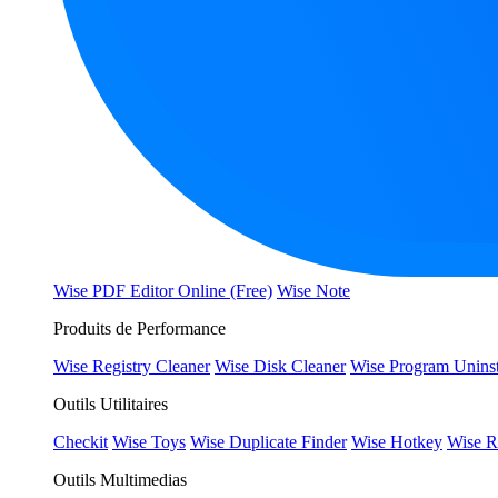
Wise PDF Editor Online (Free)
Wise Note
Produits de Performance
Wise Registry Cleaner
Wise Disk Cleaner
Wise Program Uninst
Outils Utilitaires
Checkit
Wise Toys
Wise Duplicate Finder
Wise Hotkey
Wise R
Outils Multimedias