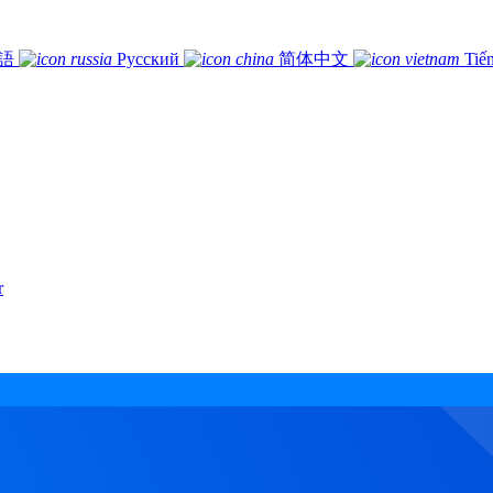
語
Русский
简体中文
Tiế
r