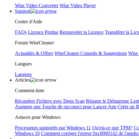
Wise Video Converter
Wise Video Player
Support
Centre d'Aide
FAQs
Licence Perdue
Renouveler la Licence
Transférer la Lic
Forum WiseCleaner
Actualités & Offres
WiseCleaner Conseils & Suggestions
Wise
Langues
Langues
Articles
Comment-faire
Récupérer Fichiers avec Deep Scan
Réparer le Démarrage Len
Assigner une Touche de raccourci pour Lancer App
Créer un 
Astuces pour Windows
Processeurs supportés par Windows 11
Qu'est-ce que TPM?
Co
Windows 10
Comment corriger l'erreur 0xc0000142 de l'applic