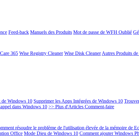
ence
Feed-back
Manuels des Produits
Mot de passe de WFH Oublié
Gé
 Care 365
Wise Registry Cleaner
Wise Disk Cleaner
Autres Produits d
t de Windows 10
Supprimer les Apps Intégrées de Windows 10
Trouver
Rappel dans Windows 10
>> Plus d'Articles Comment-faire
mment résoudre le problème de l'utilisation élevée de la mémoire de 
ation Office
Mode Dieu de Windows 10
Comment ajouter Windows Ph