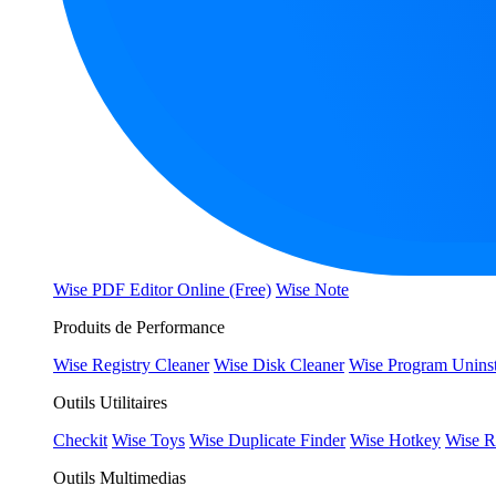
Wise PDF Editor Online (Free)
Wise Note
Produits de Performance
Wise Registry Cleaner
Wise Disk Cleaner
Wise Program Uninst
Outils Utilitaires
Checkit
Wise Toys
Wise Duplicate Finder
Wise Hotkey
Wise R
Outils Multimedias