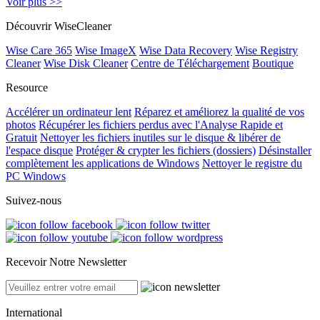
Voir plus >>
Découvrir WiseCleaner
Wise Care 365
Wise ImageX
Wise Data Recovery
Wise Registry
Cleaner
Wise Disk Cleaner
Centre de Téléchargement
Boutique
Resource
Accélérer un ordinateur lent
Réparez et améliorez la qualité de vos
photos
Récupérer les fichiers perdus avec l'Analyse Rapide et
Gratuit
Nettoyer les fichiers inutiles sur le disque & libérer de
l'espace disque
Protéger & crypter les fichiers (dossiers)
Désinstaller
complètement les applications de Windows
Nettoyer le registre du
PC Windows
Suivez-nous
Recevoir Notre Newsletter
International