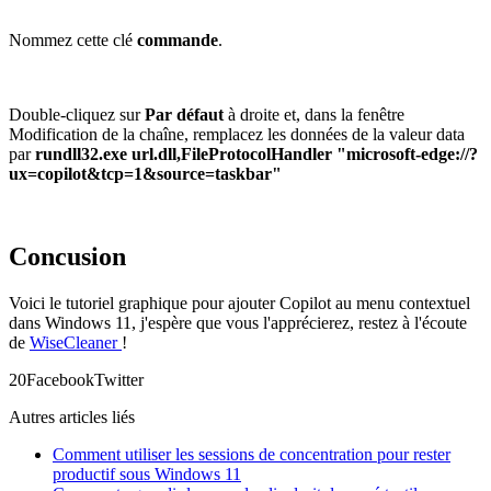
Nommez cette clé
commande
.
Double-cliquez sur
Par défaut
à droite et, dans la fenêtre
Modification de la chaîne, remplacez les données de la valeur data
par
rundll32.exe url.dll,FileProtocolHandler "microsoft-edge://?
ux=copilot&tcp=1&source=taskbar"
Concusion
Voici le tutoriel graphique pour ajouter Copilot au menu contextuel
dans Windows 11, j'espère que vous l'apprécierez, restez à l'écoute
de
WiseCleaner
!
2
0
Facebook
Twitter
Autres articles liés
Comment utiliser les sessions de concentration pour rester
productif sous Windows 11