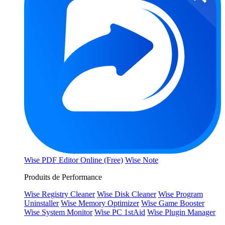
Wise PDF Editor Online (Free)
Wise Note
Produits de Performance
Wise Registry Cleaner
Wise Disk Cleaner
Wise Program
Uninstaller
Wise Memory Optimizer
Wise Game Booster
Wise System Monitor
Wise PC 1stAid
Wise Plugin Manager