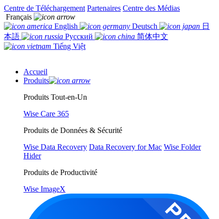
Centre de Téléchargement
Partenaires
Centre des Médias
Français
English
Deutsch
日
本語
Русский
简体中文
Tiếng Việt
Accueil
Produits
Produits Tout-en-Un
Wise Care 365
Produits de Données & Sécurité
Wise Data Recovery
Data Recovery for Mac
Wise Folder
Hider
Produits de Productivité
Wise ImageX