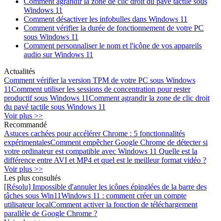
Comment agrandir la zone de clic droit du pavé tactile sous
Windows 11
Comment désactiver les infobulles dans Windows 11
Comment vérifier la durée de fonctionnement de votre PC
sous Windows 11
Comment personnaliser le nom et l'icône de vos appareils
audio sur Windows 11
Actualités
Comment vérifier la version TPM de votre PC sous Windows
11
Comment utiliser les sessions de concentration pour rester
productif sous Windows 11
Comment agrandir la zone de clic droit
du pavé tactile sous Windows 11
Voir plus >>
Recommandé
Astuces cachées pour accélérer Chrome : 5 fonctionnalités
expérimentales
Comment empêcher Google Chrome de détecter si
votre ordinateur est compatible avec Windows 11
Quelle est la
différence entre AVI et MP4 et quel est le meilleur format vidéo ?
Voir plus >>
Les plus consultés
[Résolu] Impossible d'annuler les icônes épinglées de la barre des
tâches sous Win11
Windows 11 : comment créer un compte
utilisateur local
Comment activer la fonction de téléchargement
parallèle de Google Chrome ?