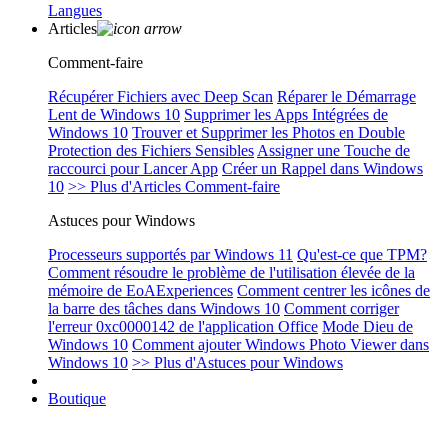
Langues
Articles
Comment-faire
Récupérer Fichiers avec Deep Scan
Réparer le Démarrage
Lent de Windows 10
Supprimer les Apps Intégrées de
Windows 10
Trouver et Supprimer les Photos en Double
Protection des Fichiers Sensibles
Assigner une Touche de
raccourci pour Lancer App
Créer un Rappel dans Windows
10
>> Plus d'Articles Comment-faire
Astuces pour Windows
Processeurs supportés par Windows 11
Qu'est-ce que TPM?
Comment résoudre le problème de l'utilisation élevée de la
mémoire de EoAExperiences
Comment centrer les icônes de
la barre des tâches dans Windows 10
Comment corriger
l'erreur 0xc0000142 de l'application Office
Mode Dieu de
Windows 10
Comment ajouter Windows Photo Viewer dans
Windows 10
>> Plus d'Astuces pour Windows
Boutique