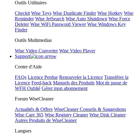
Outils Utilitaires
Checkit
Wise Toys
Wise Duplicate Finder
Wise Hotkey
Wise
Reminder
Wise JetSearch
Wise Auto Shutdown
Wise Force
Deleter
Wise WiFi Password Viewer
Wise Windows Key
Finder
Outils Multimedias
Wise Video Converter
Wise Video Player
Support
Centre d'Aide
FAQs
Licence Perdue
Renouveler la Licence
Transférer la
Licence
Feed-back
Manuels des Produits
Mot de passe de
WFH Oublié
Gérer mon abonnement
Forum WiseCleaner
Actualités & Offres
WiseCleaner Conseils & Suggestions
Wise Care 365
Wise Registry Cleaner
Wise Disk Cleaner
Autres Produits de WiseCleaner
Langues