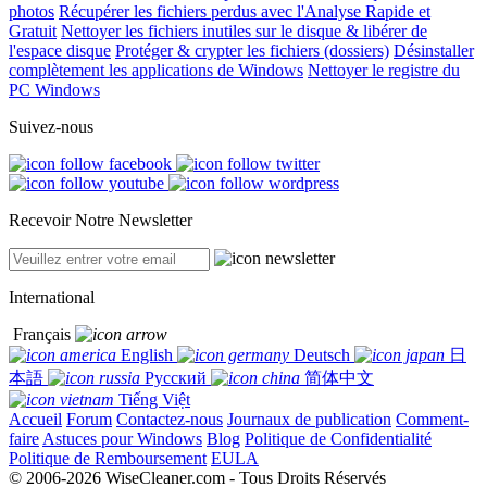
photos
Récupérer les fichiers perdus avec l'Analyse Rapide et
Gratuit
Nettoyer les fichiers inutiles sur le disque & libérer de
l'espace disque
Protéger & crypter les fichiers (dossiers)
Désinstaller
complètement les applications de Windows
Nettoyer le registre du
PC Windows
Suivez-nous
Recevoir Notre Newsletter
International
Français
English
Deutsch
日
本語
Русский
简体中文
Tiếng Việt
Accueil
Forum
Contactez-nous
Journaux de publication
Comment-
faire
Astuces pour Windows
Blog
Politique de Confidentialité
Politique de Remboursement
EULA
© 2006-2026 WiseCleaner.com - Tous Droits Réservés