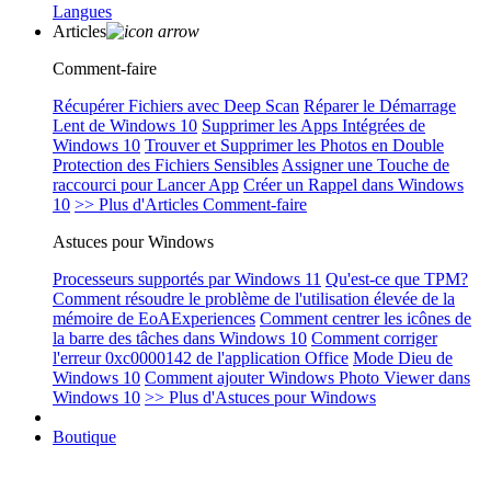
Langues
Articles
Comment-faire
Récupérer Fichiers avec Deep Scan
Réparer le Démarrage
Lent de Windows 10
Supprimer les Apps Intégrées de
Windows 10
Trouver et Supprimer les Photos en Double
Protection des Fichiers Sensibles
Assigner une Touche de
raccourci pour Lancer App
Créer un Rappel dans Windows
10
>> Plus d'Articles Comment-faire
Astuces pour Windows
Processeurs supportés par Windows 11
Qu'est-ce que TPM?
Comment résoudre le problème de l'utilisation élevée de la
mémoire de EoAExperiences
Comment centrer les icônes de
la barre des tâches dans Windows 10
Comment corriger
l'erreur 0xc0000142 de l'application Office
Mode Dieu de
Windows 10
Comment ajouter Windows Photo Viewer dans
Windows 10
>> Plus d'Astuces pour Windows
Boutique