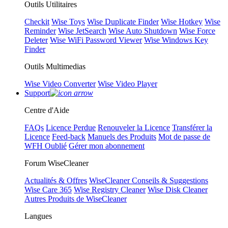
Outils Utilitaires
Checkit
Wise Toys
Wise Duplicate Finder
Wise Hotkey
Wise
Reminder
Wise JetSearch
Wise Auto Shutdown
Wise Force
Deleter
Wise WiFi Password Viewer
Wise Windows Key
Finder
Outils Multimedias
Wise Video Converter
Wise Video Player
Support
Centre d'Aide
FAQs
Licence Perdue
Renouveler la Licence
Transférer la
Licence
Feed-back
Manuels des Produits
Mot de passe de
WFH Oublié
Gérer mon abonnement
Forum WiseCleaner
Actualités & Offres
WiseCleaner Conseils & Suggestions
Wise Care 365
Wise Registry Cleaner
Wise Disk Cleaner
Autres Produits de WiseCleaner
Langues