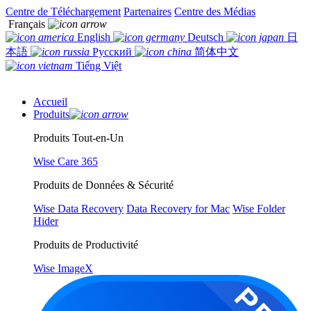
Centre de Téléchargement
Partenaires
Centre des Médias
Français
English
Deutsch
日
本語
Русский
简体中文
Tiếng Việt
Accueil
Produits
Produits Tout-en-Un
Wise Care 365
Produits de Données & Sécurité
Wise Data Recovery
Data Recovery for Mac
Wise Folder
Hider
Produits de Productivité
Wise ImageX