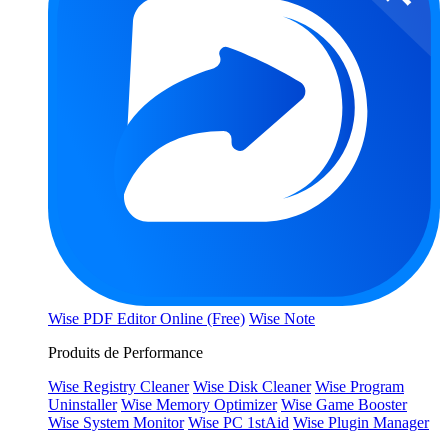
Wise PDF Editor Online (Free)
Wise Note
Produits de Performance
Wise Registry Cleaner
Wise Disk Cleaner
Wise Program
Uninstaller
Wise Memory Optimizer
Wise Game Booster
Wise System Monitor
Wise PC 1stAid
Wise Plugin Manager