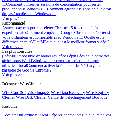
11
Comment utiliser les sessions de concentration pour rester
productif sous Windows 11
Comment agrandir la zone de clic droit
du pavé tactile sous Windows 11
Voir plus >>
Recommandé
Astuces cachées pour accélérer Chrome : 5 fonctionnalités
expérimentales
Comment empêcher Google Chrome de détecter si
votre ordinateur est compatible avec Windows 11
Quelle est la
différence entre AVI et MP4 et quel est le meilleur format vidéo ?
Voir plus >>
Les plus consultés
[Résolu] Impossible d'annuler les icônes épinglées de la barre des
tâches sous Win11
Windows 11 : comment créer un compte
utilisateur local
Comment activer la fonction de téléchargement
parallèle de Google Chrome ?
Voir plus >>
Découvrir WiseCleaner
Wise Care 365
Wise ImageX
Wise Data Recovery
Wise Registry
Cleaner
Wise Disk Cleaner
Centre de Téléchargement
Boutique
Resource
Accélérer un ordinateur lent
Réparez et améliorez la qualité de vos