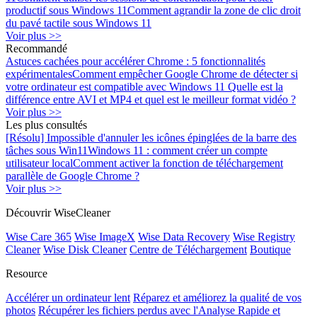
productif sous Windows 11
Comment agrandir la zone de clic droit
du pavé tactile sous Windows 11
Voir plus >>
Recommandé
Astuces cachées pour accélérer Chrome : 5 fonctionnalités
expérimentales
Comment empêcher Google Chrome de détecter si
votre ordinateur est compatible avec Windows 11
Quelle est la
différence entre AVI et MP4 et quel est le meilleur format vidéo ?
Voir plus >>
Les plus consultés
[Résolu] Impossible d'annuler les icônes épinglées de la barre des
tâches sous Win11
Windows 11 : comment créer un compte
utilisateur local
Comment activer la fonction de téléchargement
parallèle de Google Chrome ?
Voir plus >>
Découvrir WiseCleaner
Wise Care 365
Wise ImageX
Wise Data Recovery
Wise Registry
Cleaner
Wise Disk Cleaner
Centre de Téléchargement
Boutique
Resource
Accélérer un ordinateur lent
Réparez et améliorez la qualité de vos
photos
Récupérer les fichiers perdus avec l'Analyse Rapide et