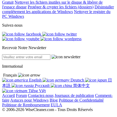
Gratuit
Nettoyer les fichiers inutiles sur le disque & libérer de
l'espace disque
Protéger & crypter les fichiers (dossiers)
Désinstaller
complètement les applications de Windows
Nettoyer le registre du
PC Windows
Suivez-nous
Recevoir Notre Newsletter
International
Français
English
Deutsch
日
本語
Русский
简体中文
Tiếng Việt
Accueil
Forum
Contactez-nous
Journaux de publication
Comment-
faire
Astuces pour Windows
Blog
Politique de Confidentialité
Politique de Remboursement
EULA
© 2006-2026 WiseCleaner.com - Tous Droits Réservés