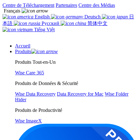
Centre de Téléchargement
Partenaires
Centre des Médias
Français
English
Deutsch
日
本語
Русский
简体中文
Tiếng Việt
Accueil
Produits
Produits Tout-en-Un
Wise Care 365
Produits de Données & Sécurité
Wise Data Recovery
Data Recovery for Mac
Wise Folder
Hider
Produits de Productivité
Wise ImageX