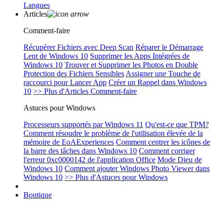
Langues
Articles
Comment-faire
Récupérer Fichiers avec Deep Scan
Réparer le Démarrage
Lent de Windows 10
Supprimer les Apps Intégrées de
Windows 10
Trouver et Supprimer les Photos en Double
Protection des Fichiers Sensibles
Assigner une Touche de
raccourci pour Lancer App
Créer un Rappel dans Windows
10
>> Plus d'Articles Comment-faire
Astuces pour Windows
Processeurs supportés par Windows 11
Qu'est-ce que TPM?
Comment résoudre le problème de l'utilisation élevée de la
mémoire de EoAExperiences
Comment centrer les icônes de
la barre des tâches dans Windows 10
Comment corriger
l'erreur 0xc0000142 de l'application Office
Mode Dieu de
Windows 10
Comment ajouter Windows Photo Viewer dans
Windows 10
>> Plus d'Astuces pour Windows
Boutique