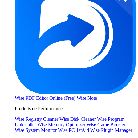
Wise PDF Editor Online (Free)
Wise Note
Produits de Performance
Wise Registry Cleaner
Wise Disk Cleaner
Wise Program
Uninstaller
Wise Memory Optimizer
Wise Game Booster
Wise System Monitor
Wise PC 1stAid
Wise Plugin Manager