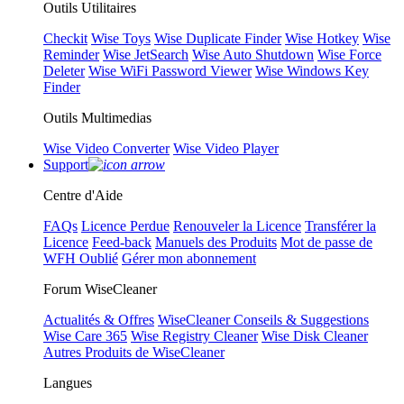
Outils Utilitaires
Checkit
Wise Toys
Wise Duplicate Finder
Wise Hotkey
Wise
Reminder
Wise JetSearch
Wise Auto Shutdown
Wise Force
Deleter
Wise WiFi Password Viewer
Wise Windows Key
Finder
Outils Multimedias
Wise Video Converter
Wise Video Player
Support
Centre d'Aide
FAQs
Licence Perdue
Renouveler la Licence
Transférer la
Licence
Feed-back
Manuels des Produits
Mot de passe de
WFH Oublié
Gérer mon abonnement
Forum WiseCleaner
Actualités & Offres
WiseCleaner Conseils & Suggestions
Wise Care 365
Wise Registry Cleaner
Wise Disk Cleaner
Autres Produits de WiseCleaner
Langues