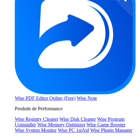
Wise PDF Editor Online (Free)
Wise Note
Produits de Performance
Wise Registry Cleaner
Wise Disk Cleaner
Wise Program
Uninstaller
Wise Memory Optimizer
Wise Game Booster
Wise System Monitor
Wise PC 1stAid
Wise Plugin Manager