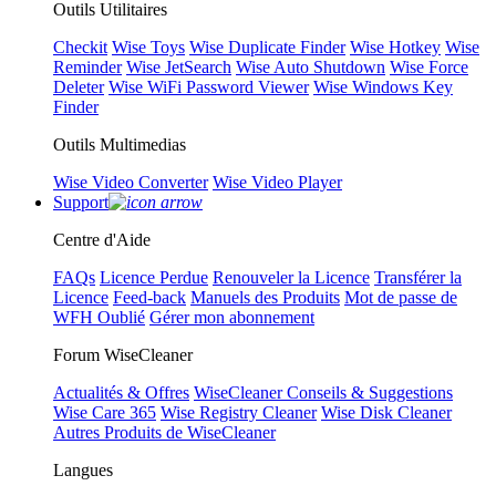
Outils Utilitaires
Checkit
Wise Toys
Wise Duplicate Finder
Wise Hotkey
Wise
Reminder
Wise JetSearch
Wise Auto Shutdown
Wise Force
Deleter
Wise WiFi Password Viewer
Wise Windows Key
Finder
Outils Multimedias
Wise Video Converter
Wise Video Player
Support
Centre d'Aide
FAQs
Licence Perdue
Renouveler la Licence
Transférer la
Licence
Feed-back
Manuels des Produits
Mot de passe de
WFH Oublié
Gérer mon abonnement
Forum WiseCleaner
Actualités & Offres
WiseCleaner Conseils & Suggestions
Wise Care 365
Wise Registry Cleaner
Wise Disk Cleaner
Autres Produits de WiseCleaner
Langues