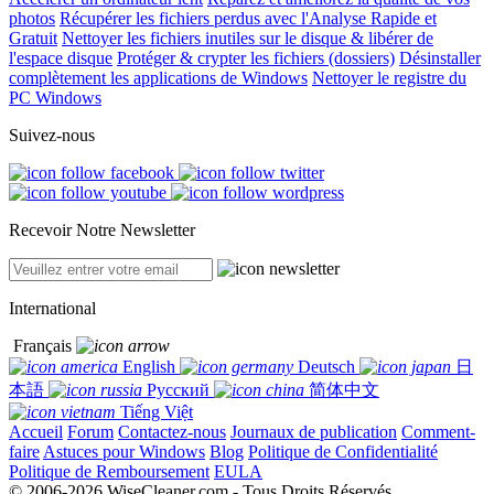
photos
Récupérer les fichiers perdus avec l'Analyse Rapide et
Gratuit
Nettoyer les fichiers inutiles sur le disque & libérer de
l'espace disque
Protéger & crypter les fichiers (dossiers)
Désinstaller
complètement les applications de Windows
Nettoyer le registre du
PC Windows
Suivez-nous
Recevoir Notre Newsletter
International
Français
English
Deutsch
日
本語
Русский
简体中文
Tiếng Việt
Accueil
Forum
Contactez-nous
Journaux de publication
Comment-
faire
Astuces pour Windows
Blog
Politique de Confidentialité
Politique de Remboursement
EULA
© 2006-2026 WiseCleaner.com - Tous Droits Réservés