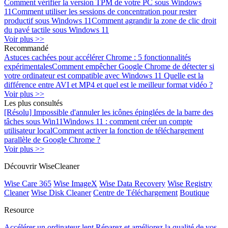
Comment vérifier la version TPM de votre PC sous Windows
11
Comment utiliser les sessions de concentration pour rester
productif sous Windows 11
Comment agrandir la zone de clic droit
du pavé tactile sous Windows 11
Voir plus >>
Recommandé
Astuces cachées pour accélérer Chrome : 5 fonctionnalités
expérimentales
Comment empêcher Google Chrome de détecter si
votre ordinateur est compatible avec Windows 11
Quelle est la
différence entre AVI et MP4 et quel est le meilleur format vidéo ?
Voir plus >>
Les plus consultés
[Résolu] Impossible d'annuler les icônes épinglées de la barre des
tâches sous Win11
Windows 11 : comment créer un compte
utilisateur local
Comment activer la fonction de téléchargement
parallèle de Google Chrome ?
Voir plus >>
Découvrir WiseCleaner
Wise Care 365
Wise ImageX
Wise Data Recovery
Wise Registry
Cleaner
Wise Disk Cleaner
Centre de Téléchargement
Boutique
Resource
Accélérer un ordinateur lent
Réparez et améliorez la qualité de vos