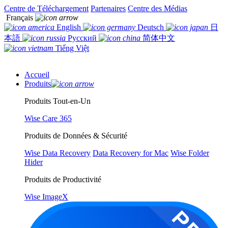
Centre de Téléchargement
Partenaires
Centre des Médias
Français
English
Deutsch
日
本語
Русский
简体中文
Tiếng Việt
Accueil
Produits
Produits Tout-en-Un
Wise Care 365
Produits de Données & Sécurité
Wise Data Recovery
Data Recovery for Mac
Wise Folder
Hider
Produits de Productivité
Wise ImageX