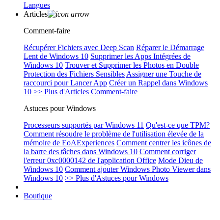
Langues
Articles
Comment-faire
Récupérer Fichiers avec Deep Scan
Réparer le Démarrage
Lent de Windows 10
Supprimer les Apps Intégrées de
Windows 10
Trouver et Supprimer les Photos en Double
Protection des Fichiers Sensibles
Assigner une Touche de
raccourci pour Lancer App
Créer un Rappel dans Windows
10
>> Plus d'Articles Comment-faire
Astuces pour Windows
Processeurs supportés par Windows 11
Qu'est-ce que TPM?
Comment résoudre le problème de l'utilisation élevée de la
mémoire de EoAExperiences
Comment centrer les icônes de
la barre des tâches dans Windows 10
Comment corriger
l'erreur 0xc0000142 de l'application Office
Mode Dieu de
Windows 10
Comment ajouter Windows Photo Viewer dans
Windows 10
>> Plus d'Astuces pour Windows
Boutique