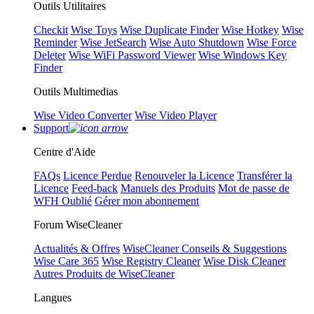
Outils Utilitaires
Checkit
Wise Toys
Wise Duplicate Finder
Wise Hotkey
Wise
Reminder
Wise JetSearch
Wise Auto Shutdown
Wise Force
Deleter
Wise WiFi Password Viewer
Wise Windows Key
Finder
Outils Multimedias
Wise Video Converter
Wise Video Player
Support
Centre d'Aide
FAQs
Licence Perdue
Renouveler la Licence
Transférer la
Licence
Feed-back
Manuels des Produits
Mot de passe de
WFH Oublié
Gérer mon abonnement
Forum WiseCleaner
Actualités & Offres
WiseCleaner Conseils & Suggestions
Wise Care 365
Wise Registry Cleaner
Wise Disk Cleaner
Autres Produits de WiseCleaner
Langues