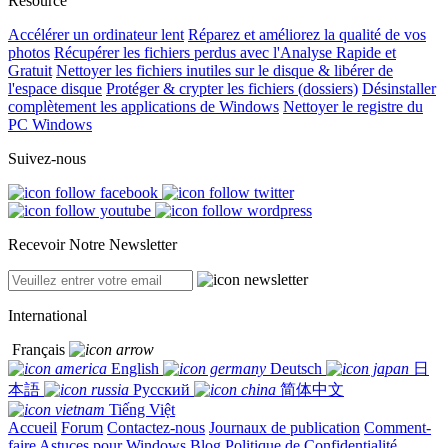
Resource
Accélérer un ordinateur lent
Réparez et améliorez la qualité de vos
photos
Récupérer les fichiers perdus avec l'Analyse Rapide et
Gratuit
Nettoyer les fichiers inutiles sur le disque & libérer de
l'espace disque
Protéger & crypter les fichiers (dossiers)
Désinstaller
complètement les applications de Windows
Nettoyer le registre du
PC Windows
Suivez-nous
Recevoir Notre Newsletter
International
Français
English
Deutsch
日
本語
Русский
简体中文
Tiếng Việt
Accueil
Forum
Contactez-nous
Journaux de publication
Comment-
faire
Astuces pour Windows
Blog
Politique de Confidentialité