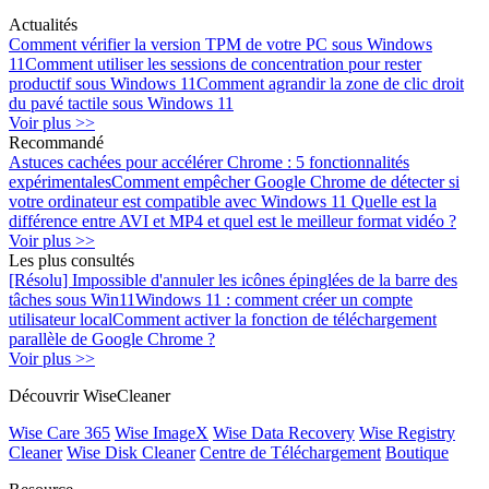
Actualités
Comment vérifier la version TPM de votre PC sous Windows
11
Comment utiliser les sessions de concentration pour rester
productif sous Windows 11
Comment agrandir la zone de clic droit
du pavé tactile sous Windows 11
Voir plus >>
Recommandé
Astuces cachées pour accélérer Chrome : 5 fonctionnalités
expérimentales
Comment empêcher Google Chrome de détecter si
votre ordinateur est compatible avec Windows 11
Quelle est la
différence entre AVI et MP4 et quel est le meilleur format vidéo ?
Voir plus >>
Les plus consultés
[Résolu] Impossible d'annuler les icônes épinglées de la barre des
tâches sous Win11
Windows 11 : comment créer un compte
utilisateur local
Comment activer la fonction de téléchargement
parallèle de Google Chrome ?
Voir plus >>
Découvrir WiseCleaner
Wise Care 365
Wise ImageX
Wise Data Recovery
Wise Registry
Cleaner
Wise Disk Cleaner
Centre de Téléchargement
Boutique