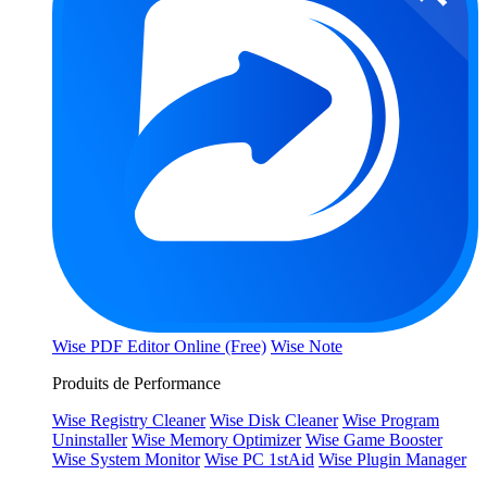
Wise PDF Editor Online (Free)
Wise Note
Produits de Performance
Wise Registry Cleaner
Wise Disk Cleaner
Wise Program
Uninstaller
Wise Memory Optimizer
Wise Game Booster
Wise System Monitor
Wise PC 1stAid
Wise Plugin Manager