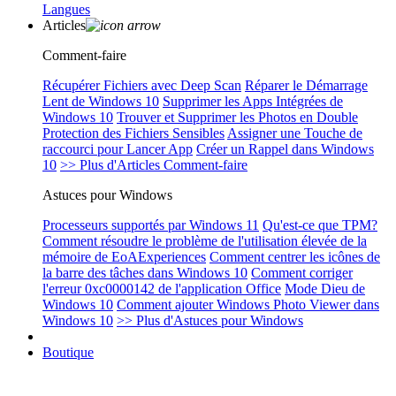
Langues
Articles
Comment-faire
Récupérer Fichiers avec Deep Scan
Réparer le Démarrage
Lent de Windows 10
Supprimer les Apps Intégrées de
Windows 10
Trouver et Supprimer les Photos en Double
Protection des Fichiers Sensibles
Assigner une Touche de
raccourci pour Lancer App
Créer un Rappel dans Windows
10
>> Plus d'Articles Comment-faire
Astuces pour Windows
Processeurs supportés par Windows 11
Qu'est-ce que TPM?
Comment résoudre le problème de l'utilisation élevée de la
mémoire de EoAExperiences
Comment centrer les icônes de
la barre des tâches dans Windows 10
Comment corriger
l'erreur 0xc0000142 de l'application Office
Mode Dieu de
Windows 10
Comment ajouter Windows Photo Viewer dans
Windows 10
>> Plus d'Astuces pour Windows
Boutique