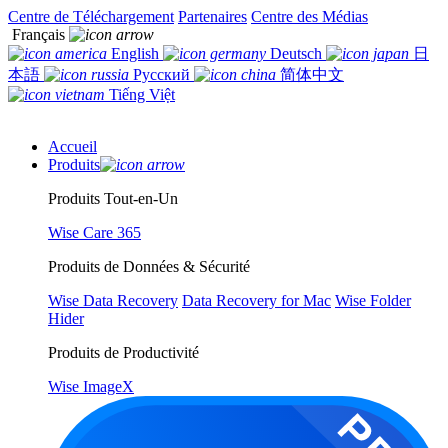
Centre de Téléchargement
Partenaires
Centre des Médias
Français
English
Deutsch
日
本語
Русский
简体中文
Tiếng Việt
Accueil
Produits
Produits Tout-en-Un
Wise Care 365
Produits de Données & Sécurité
Wise Data Recovery
Data Recovery for Mac
Wise Folder
Hider
Produits de Productivité
Wise ImageX