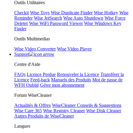
Outils Utilitaires
Checkit
Wise Toys
Wise Duplicate Finder
Wise Hotkey
Wise
Reminder
Wise JetSearch
Wise Auto Shutdown
Wise Force
Deleter
Wise WiFi Password Viewer
Wise Windows Key
Finder
Outils Multimedias
Wise Video Converter
Wise Video Player
Support
Centre d'Aide
FAQs
Licence Perdue
Renouveler la Licence
Transférer la
Licence
Feed-back
Manuels des Produits
Mot de passe de
WFH Oublié
Gérer mon abonnement
Forum WiseCleaner
Actualités & Offres
WiseCleaner Conseils & Suggestions
Wise Care 365
Wise Registry Cleaner
Wise Disk Cleaner
Autres Produits de WiseCleaner
Langues