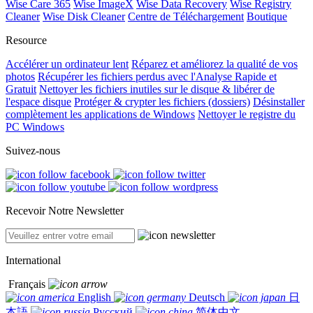
Wise Care 365
Wise ImageX
Wise Data Recovery
Wise Registry
Cleaner
Wise Disk Cleaner
Centre de Téléchargement
Boutique
Resource
Accélérer un ordinateur lent
Réparez et améliorez la qualité de vos
photos
Récupérer les fichiers perdus avec l'Analyse Rapide et
Gratuit
Nettoyer les fichiers inutiles sur le disque & libérer de
l'espace disque
Protéger & crypter les fichiers (dossiers)
Désinstaller
complètement les applications de Windows
Nettoyer le registre du
PC Windows
Suivez-nous
Recevoir Notre Newsletter
International
Français
English
Deutsch
日
本語
Русский
简体中文