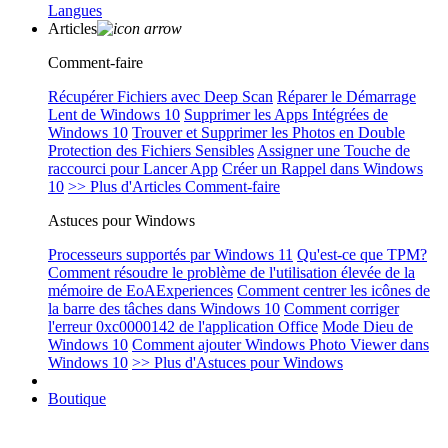
Langues
Articles
Comment-faire
Récupérer Fichiers avec Deep Scan
Réparer le Démarrage
Lent de Windows 10
Supprimer les Apps Intégrées de
Windows 10
Trouver et Supprimer les Photos en Double
Protection des Fichiers Sensibles
Assigner une Touche de
raccourci pour Lancer App
Créer un Rappel dans Windows
10
>> Plus d'Articles Comment-faire
Astuces pour Windows
Processeurs supportés par Windows 11
Qu'est-ce que TPM?
Comment résoudre le problème de l'utilisation élevée de la
mémoire de EoAExperiences
Comment centrer les icônes de
la barre des tâches dans Windows 10
Comment corriger
l'erreur 0xc0000142 de l'application Office
Mode Dieu de
Windows 10
Comment ajouter Windows Photo Viewer dans
Windows 10
>> Plus d'Astuces pour Windows
Boutique