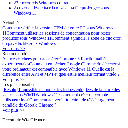
22 raccourcis Windows courants
Activer et désactiver la mise en veille prolongée sous
Windows 11
Actualités
Comment vérifier la version TPM de votre PC sous Windows
11
Comment utiliser les sessions de concentration pour rester
productif sous Windows 11
Comment agrandir la zone de clic droit
du pavé tactile sous Windows 11
Voir plus >>
Recommandé
Astuces cachées pour accélérer Chrome : 5 fonctionnalités
expérimentales
Comment empêcher Google Chrome de détecter si
votre ordinateur est compatible avec Windows 11
Quelle est la
différence entre AVI et MP4 et quel est le meilleur format vidéo ?
Voir plus >>
Les plus consultés
[Résolu] Impossible d'annuler les icônes épinglées de la barre des
tâches sous Win11
Windows 11 : comment créer un compte
utilisateur local
Comment activer la fonction de téléchargement
parallèle de Google Chrome ?
Voir plus >>
Découvrir WiseCleaner