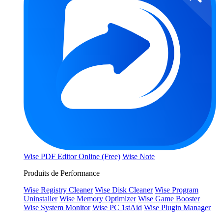
Wise PDF Editor Online (Free)
Wise Note
Produits de Performance
Wise Registry Cleaner
Wise Disk Cleaner
Wise Program
Uninstaller
Wise Memory Optimizer
Wise Game Booster
Wise System Monitor
Wise PC 1stAid
Wise Plugin Manager