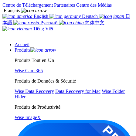
Centre de Téléchargement
Partenaires
Centre des Médias
Français
English
Deutsch
日
本語
Русский
简体中文
Tiếng Việt
Accueil
Produits
Produits Tout-en-Un
Wise Care 365
Produits de Données & Sécurité
Wise Data Recovery
Data Recovery for Mac
Wise Folder
Hider
Produits de Productivité
Wise ImageX