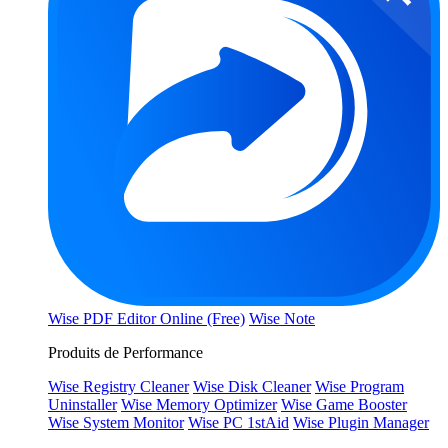
Wise PDF Editor Online (Free)
Wise Note
Produits de Performance
Wise Registry Cleaner
Wise Disk Cleaner
Wise Program
Uninstaller
Wise Memory Optimizer
Wise Game Booster
Wise System Monitor
Wise PC 1stAid
Wise Plugin Manager