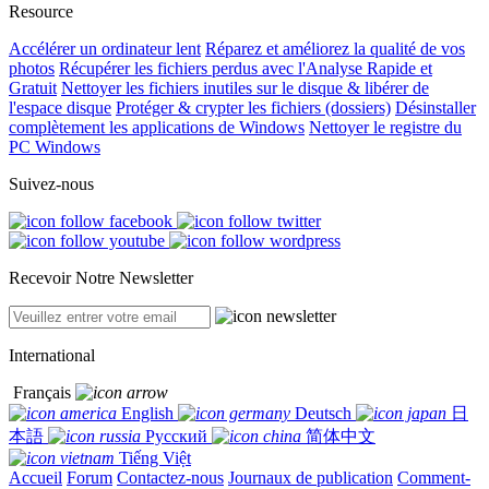
Resource
Accélérer un ordinateur lent
Réparez et améliorez la qualité de vos
photos
Récupérer les fichiers perdus avec l'Analyse Rapide et
Gratuit
Nettoyer les fichiers inutiles sur le disque & libérer de
l'espace disque
Protéger & crypter les fichiers (dossiers)
Désinstaller
complètement les applications de Windows
Nettoyer le registre du
PC Windows
Suivez-nous
Recevoir Notre Newsletter
International
Français
English
Deutsch
日
本語
Русский
简体中文
Tiếng Việt
Accueil
Forum
Contactez-nous
Journaux de publication
Comment-