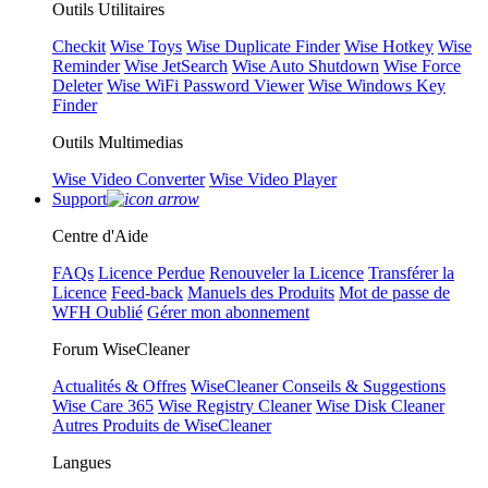
Outils Utilitaires
Checkit
Wise Toys
Wise Duplicate Finder
Wise Hotkey
Wise
Reminder
Wise JetSearch
Wise Auto Shutdown
Wise Force
Deleter
Wise WiFi Password Viewer
Wise Windows Key
Finder
Outils Multimedias
Wise Video Converter
Wise Video Player
Support
Centre d'Aide
FAQs
Licence Perdue
Renouveler la Licence
Transférer la
Licence
Feed-back
Manuels des Produits
Mot de passe de
WFH Oublié
Gérer mon abonnement
Forum WiseCleaner
Actualités & Offres
WiseCleaner Conseils & Suggestions
Wise Care 365
Wise Registry Cleaner
Wise Disk Cleaner
Autres Produits de WiseCleaner
Langues