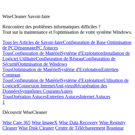
WiseCleaner Savoir-faire
Rencontrez des problèmes informatiques difficiles ?
Tout sur la maintenance et l'optimisation de votre système Windows.
Tous les Articles de Savoir-faire
Configuration de Base
Optimisation
de PC
Dépannage
PC Astuces
Tous
Configuration de Matériel
Système d'Explotation
Installation de
Logiciel Utilitaire
Configuration de Réseau
Configuration de
Sécurité
Optimisation de Windows
Tous
Optimisation de Matériel
Système d'Explotation
Entretien
Commun
Tous
Configuration de Matériel
Système d'Explotation
Utilisation de
Logiciel
Connexion Internet
Anti-virus
Récupération des
Données
Symptômes Courants
Autres
Tous
Opération Astuces
Entretien Astuces
Internet Astuces
1
Découvrir WiseCleaner
Wise Care 365
Wise ImageX
Wise Data Recovery
Wise Registry
Cleaner
Wise Disk Cleaner
Centre de Téléchargement
Boutique