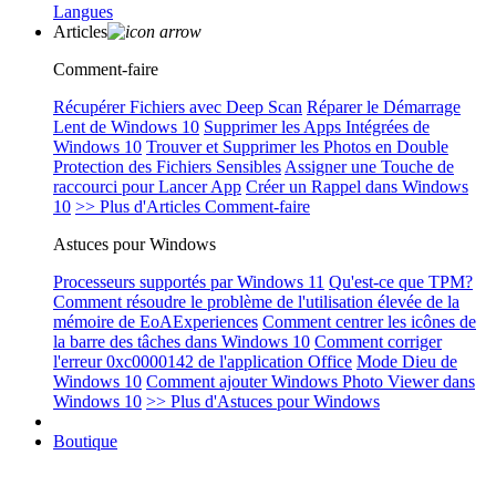
Langues
Articles
Comment-faire
Récupérer Fichiers avec Deep Scan
Réparer le Démarrage
Lent de Windows 10
Supprimer les Apps Intégrées de
Windows 10
Trouver et Supprimer les Photos en Double
Protection des Fichiers Sensibles
Assigner une Touche de
raccourci pour Lancer App
Créer un Rappel dans Windows
10
>> Plus d'Articles Comment-faire
Astuces pour Windows
Processeurs supportés par Windows 11
Qu'est-ce que TPM?
Comment résoudre le problème de l'utilisation élevée de la
mémoire de EoAExperiences
Comment centrer les icônes de
la barre des tâches dans Windows 10
Comment corriger
l'erreur 0xc0000142 de l'application Office
Mode Dieu de
Windows 10
Comment ajouter Windows Photo Viewer dans
Windows 10
>> Plus d'Astuces pour Windows
Boutique