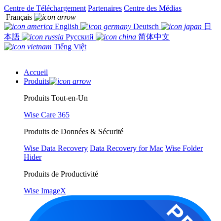
Centre de Téléchargement
Partenaires
Centre des Médias
Français
English
Deutsch
日
本語
Русский
简体中文
Tiếng Việt
Accueil
Produits
Produits Tout-en-Un
Wise Care 365
Produits de Données & Sécurité
Wise Data Recovery
Data Recovery for Mac
Wise Folder
Hider
Produits de Productivité
Wise ImageX