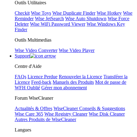
Outils Utilitaires
Checkit
Wise Toys
Wise Duplicate Finder
Wise Hotkey
Wise
Reminder
Wise JetSearch
Wise Auto Shutdown
Wise Force
Deleter
Wise WiFi Password Viewer
Wise Windows Key
Finder
Outils Multimedias
Wise Video Converter
Wise Video Player
Support
Centre d'Aide
FAQs
Licence Perdue
Renouveler la Licence
Transférer la
Licence
Feed-back
Manuels des Produits
Mot de passe de
WFH Oublié
Gérer mon abonnement
Forum WiseCleaner
Actualités & Offres
WiseCleaner Conseils & Suggestions
Wise Care 365
Wise Registry Cleaner
Wise Disk Cleaner
Autres Produits de WiseCleaner
Langues