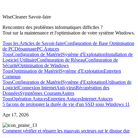
WiseCleaner Savoir-faire
Rencontrez des problèmes informatiques difficiles ?
Tout sur la maintenance et l'optimisation de votre système Windows.
Tous les Articles de Savoir-faire
Configuration de Base
Optimisation
de PC
Dépannage
PC Astuces
Tous
Configuration de Matériel
Système d'Explotation
Installation de
Logiciel Utilitaire
Configuration de Réseau
Configuration de
Sécurité
Optimisation de Windows
Tous
Optimisation de Matériel
Système d'Explotation
Entretien
Commun
Tous
Configuration de Matériel
Système d'Explotation
Utilisation de
Logiciel
Connexion Internet
Anti-virus
Récupération des
Données
Symptômes Courants
Autres
Tous
Opération Astuces
Entretien Astuces
Internet Astuces
5 façons de prolonger la durée de vie d'un SSD sous Windows 11
Apr 17, 2026
3
Comment vérifier et réparer les mauvais secteurs sur le disque dur