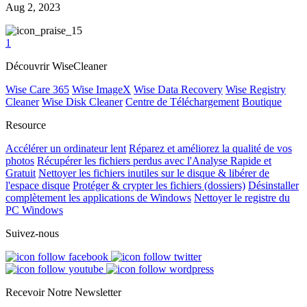
Aug 2, 2023
5
1
Découvrir WiseCleaner
Wise Care 365
Wise ImageX
Wise Data Recovery
Wise Registry
Cleaner
Wise Disk Cleaner
Centre de Téléchargement
Boutique
Resource
Accélérer un ordinateur lent
Réparez et améliorez la qualité de vos
photos
Récupérer les fichiers perdus avec l'Analyse Rapide et
Gratuit
Nettoyer les fichiers inutiles sur le disque & libérer de
l'espace disque
Protéger & crypter les fichiers (dossiers)
Désinstaller
complètement les applications de Windows
Nettoyer le registre du
PC Windows
Suivez-nous
Recevoir Notre Newsletter