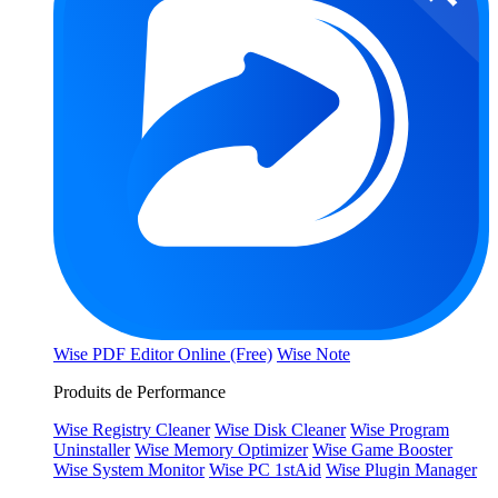
Wise PDF Editor Online (Free)
Wise Note
Produits de Performance
Wise Registry Cleaner
Wise Disk Cleaner
Wise Program
Uninstaller
Wise Memory Optimizer
Wise Game Booster
Wise System Monitor
Wise PC 1stAid
Wise Plugin Manager