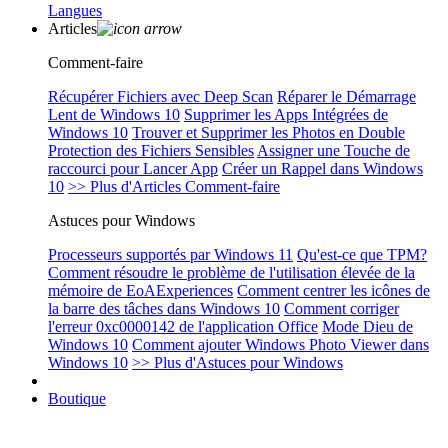
Langues
Articles
Comment-faire
Récupérer Fichiers avec Deep Scan
Réparer le Démarrage
Lent de Windows 10
Supprimer les Apps Intégrées de
Windows 10
Trouver et Supprimer les Photos en Double
Protection des Fichiers Sensibles
Assigner une Touche de
raccourci pour Lancer App
Créer un Rappel dans Windows
10
>> Plus d'Articles Comment-faire
Astuces pour Windows
Processeurs supportés par Windows 11
Qu'est-ce que TPM?
Comment résoudre le problème de l'utilisation élevée de la
mémoire de EoAExperiences
Comment centrer les icônes de
la barre des tâches dans Windows 10
Comment corriger
l'erreur 0xc0000142 de l'application Office
Mode Dieu de
Windows 10
Comment ajouter Windows Photo Viewer dans
Windows 10
>> Plus d'Astuces pour Windows
Boutique