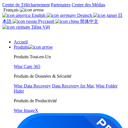
Centre de Téléchargement
Partenaires
Centre des Médias
Français
English
Deutsch
日
本語
Русский
简体中文
Tiếng Việt
Accueil
Produits
Produits Tout-en-Un
Wise Care 365
Produits de Données & Sécurité
Wise Data Recovery
Data Recovery for Mac
Wise Folder
Hider
Produits de Productivité
Wise ImageX