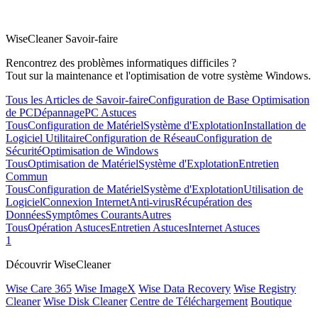
WiseCleaner Savoir-faire
Rencontrez des problèmes informatiques difficiles ?
Tout sur la maintenance et l'optimisation de votre système Windows.
Tous les Articles de Savoir-faire
Configuration de Base
Optimisation
de PC
Dépannage
PC Astuces
Tous
Configuration de Matériel
Système d'Explotation
Installation de
Logiciel Utilitaire
Configuration de Réseau
Configuration de
Sécurité
Optimisation de Windows
Tous
Optimisation de Matériel
Système d'Explotation
Entretien
Commun
Tous
Configuration de Matériel
Système d'Explotation
Utilisation de
Logiciel
Connexion Internet
Anti-virus
Récupération des
Données
Symptômes Courants
Autres
Tous
Opération Astuces
Entretien Astuces
Internet Astuces
1
Découvrir WiseCleaner
Wise Care 365
Wise ImageX
Wise Data Recovery
Wise Registry
Cleaner
Wise Disk Cleaner
Centre de Téléchargement
Boutique