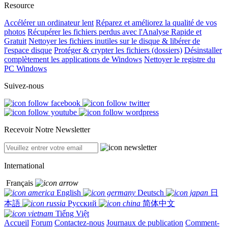
Resource
Accélérer un ordinateur lent
Réparez et améliorez la qualité de vos
photos
Récupérer les fichiers perdus avec l'Analyse Rapide et
Gratuit
Nettoyer les fichiers inutiles sur le disque & libérer de
l'espace disque
Protéger & crypter les fichiers (dossiers)
Désinstaller
complètement les applications de Windows
Nettoyer le registre du
PC Windows
Suivez-nous
Recevoir Notre Newsletter
International
Français
English
Deutsch
日
本語
Русский
简体中文
Tiếng Việt
Accueil
Forum
Contactez-nous
Journaux de publication
Comment-