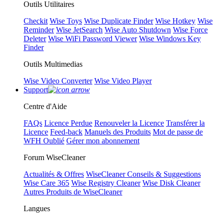
Outils Utilitaires
Checkit
Wise Toys
Wise Duplicate Finder
Wise Hotkey
Wise
Reminder
Wise JetSearch
Wise Auto Shutdown
Wise Force
Deleter
Wise WiFi Password Viewer
Wise Windows Key
Finder
Outils Multimedias
Wise Video Converter
Wise Video Player
Support
Centre d'Aide
FAQs
Licence Perdue
Renouveler la Licence
Transférer la
Licence
Feed-back
Manuels des Produits
Mot de passe de
WFH Oublié
Gérer mon abonnement
Forum WiseCleaner
Actualités & Offres
WiseCleaner Conseils & Suggestions
Wise Care 365
Wise Registry Cleaner
Wise Disk Cleaner
Autres Produits de WiseCleaner
Langues