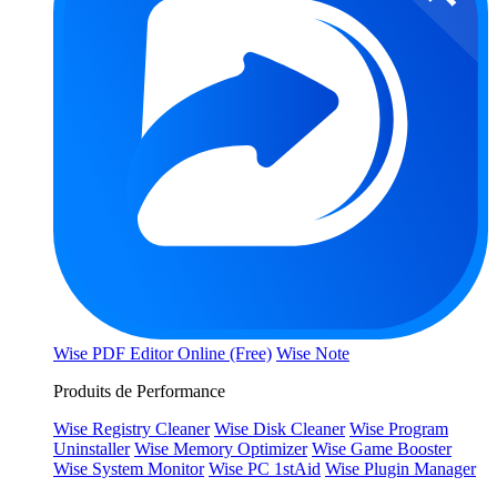
Wise PDF Editor Online (Free)
Wise Note
Produits de Performance
Wise Registry Cleaner
Wise Disk Cleaner
Wise Program
Uninstaller
Wise Memory Optimizer
Wise Game Booster
Wise System Monitor
Wise PC 1stAid
Wise Plugin Manager