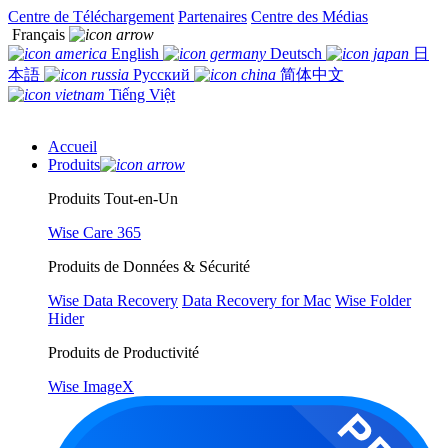
Centre de Téléchargement
Partenaires
Centre des Médias
Français
English
Deutsch
日
本語
Русский
简体中文
Tiếng Việt
Accueil
Produits
Produits Tout-en-Un
Wise Care 365
Produits de Données & Sécurité
Wise Data Recovery
Data Recovery for Mac
Wise Folder
Hider
Produits de Productivité
Wise ImageX