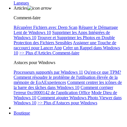
Langues
Articles
Comment-faire
Récupérer Fichiers avec Deep Scan
Réparer le Démarrage
Lent de Windows 10
Supprimer les Apps Intégrées de
Windows 10
Trouver et Supprimer les Photos en Double
Protection des Fichiers Sensibles
Assigner une Touche de
raccourci pour Lancer App
Créer un Rappel dans Windows
10
>> Plus d'Articles Comment-faire
Astuces pour Windows
Processeurs supportés par Windows 11
Qu'est-ce que TPM?
Comment résoudre le problème de l'utilisation élevée de la
mémoire de EoAExperiences
Comment centrer les icônes de
la barre des tâches dans Windows 10
Comment corriger
l'erreur 0xc0000142 de l'application Office
Mode Dieu de
Windows 10
Comment ajouter Windows Photo Viewer dans
Windows 10
>> Plus d'Astuces pour Windows
Boutique