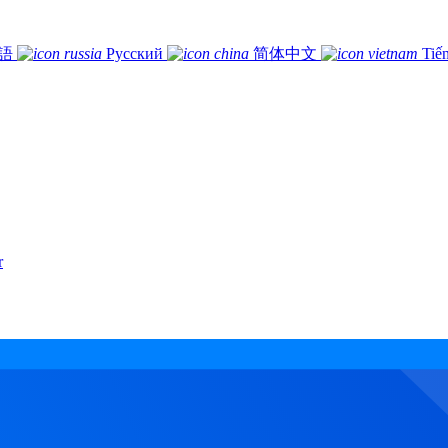
語
Русский
简体中文
Tiế
r