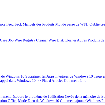
ence
Feed-back
Manuels des Produits
Mot de passe de WFH Oublié
Gé
 Care 365
Wise Registry Cleaner
Wise Disk Cleaner
Autres Produits d
t de Windows 10
Supprimer les Apps Intégrées de Windows 10
Trouver
Rappel dans Windows 10
>> Plus d'Articles Comment-faire
mment résoudre le problème de l'utilisation élevée de la mémoire de 
ation Office
Mode Dieu de Windows 10
Comment ajouter Windows Ph