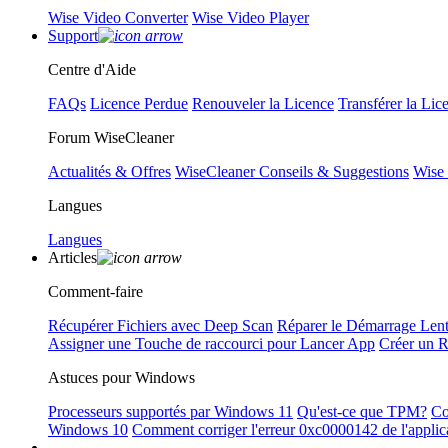
Wise Video Converter
Wise Video Player
Support
Centre d'Aide
FAQs
Licence Perdue
Renouveler la Licence
Transférer la Lic
Forum WiseCleaner
Actualités & Offres
WiseCleaner Conseils & Suggestions
Wise
Langues
Langues
Articles
Comment-faire
Récupérer Fichiers avec Deep Scan
Réparer le Démarrage Len
Assigner une Touche de raccourci pour Lancer App
Créer un 
Astuces pour Windows
Processeurs supportés par Windows 11
Qu'est-ce que TPM?
Co
Windows 10
Comment corriger l'erreur 0xc0000142 de l'applic