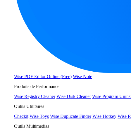
Wise PDF Editor Online (Free)
Wise Note
Produits de Performance
Wise Registry Cleaner
Wise Disk Cleaner
Wise Program Uninst
Outils Utilitaires
Checkit
Wise Toys
Wise Duplicate Finder
Wise Hotkey
Wise R
Outils Multimedias