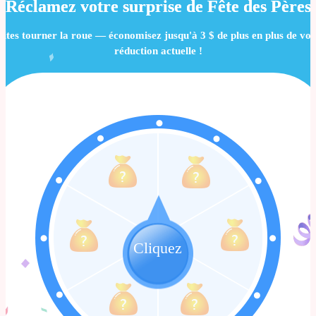
Réclamez votre surprise de Fête des Pères
aites tourner la roue — économisez jusqu'à
3 $
de plus en plus de vot
réduction actuelle !
Cliquez