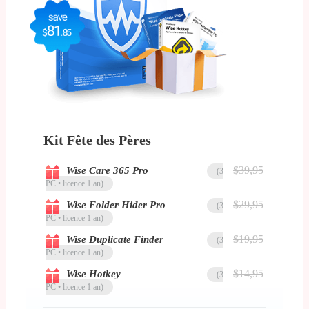
Kit Fête des Pères
$39,95
Wise Care 365 Pro
(3
PC • licence 1 an)
$29,95
Wise Folder Hider Pro
(3
PC • licence 1 an)
$19,95
Wise Duplicate Finder
(3
PC • licence 1 an)
$14,95
Wise Hotkey
(3
PC • licence 1 an)