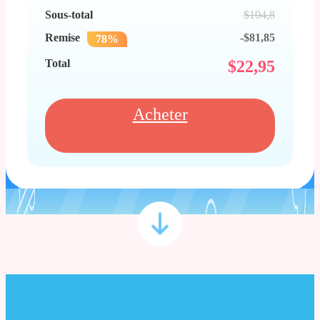
Sous-total
$104,8
Remise
-$81,85
78%
Total
$
22,95
Acheter