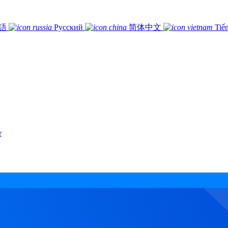
語
Русский
简体中文
Tiế
r