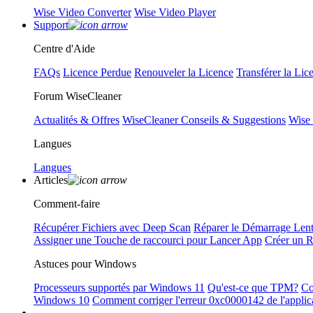
Wise Video Converter
Wise Video Player
Support
Centre d'Aide
FAQs
Licence Perdue
Renouveler la Licence
Transférer la Lic
Forum WiseCleaner
Actualités & Offres
WiseCleaner Conseils & Suggestions
Wise
Langues
Langues
Articles
Comment-faire
Récupérer Fichiers avec Deep Scan
Réparer le Démarrage Len
Assigner une Touche de raccourci pour Lancer App
Créer un 
Astuces pour Windows
Processeurs supportés par Windows 11
Qu'est-ce que TPM?
Co
Windows 10
Comment corriger l'erreur 0xc0000142 de l'applic