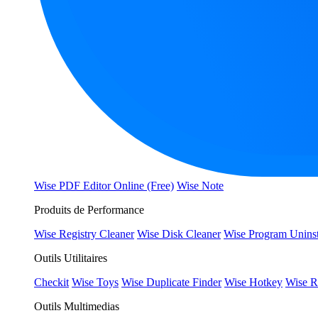
Wise PDF Editor Online (Free)
Wise Note
Produits de Performance
Wise Registry Cleaner
Wise Disk Cleaner
Wise Program Uninst
Outils Utilitaires
Checkit
Wise Toys
Wise Duplicate Finder
Wise Hotkey
Wise R
Outils Multimedias