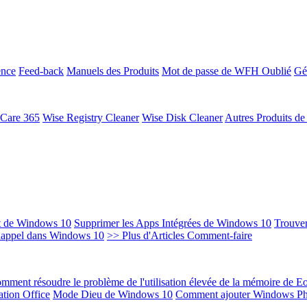
ence
Feed-back
Manuels des Produits
Mot de passe de WFH Oublié
Gé
 Care 365
Wise Registry Cleaner
Wise Disk Cleaner
Autres Produits d
t de Windows 10
Supprimer les Apps Intégrées de Windows 10
Trouver
Rappel dans Windows 10
>> Plus d'Articles Comment-faire
mment résoudre le problème de l'utilisation élevée de la mémoire de 
ation Office
Mode Dieu de Windows 10
Comment ajouter Windows Ph