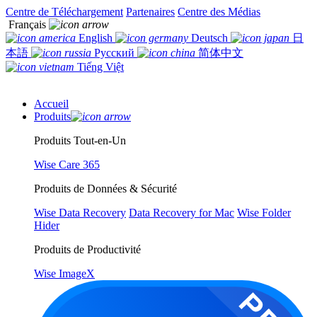
Centre de Téléchargement
Partenaires
Centre des Médias
Français
English
Deutsch
日
本語
Русский
简体中文
Tiếng Việt
Accueil
Produits
Produits Tout-en-Un
Wise Care 365
Produits de Données & Sécurité
Wise Data Recovery
Data Recovery for Mac
Wise Folder
Hider
Produits de Productivité
Wise ImageX