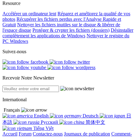
Resource
Accélérer un ordinateur lent
Réparez et améliorez la qualité de vos
photos
Récupérer les fichiers perdus avec l'Analyse Rapide et
Gratuit
Nettoyer les fichiers inutiles sur le disque & libérer de
l'espace disque
Protéger & crypter les fichiers (dossiers)
Désinstaller
complètement les applications de Windows
Nettoyer le registre du
PC Windows
Suivez-nous
Recevoir Notre Newsletter
International
Français
English
Deutsch
日
本語
Русский
简体中文
Tiếng Việt
Accueil
Forum
Contactez-nous
Journaux de publication
Comment-