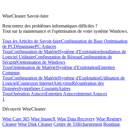
WiseCleaner Savoir-faire
Rencontrez des problèmes informatiques difficiles ?
Tout sur la maintenance et l'optimisation de votre système Windows.
Tous les Articles de Savoir-faire
Configuration de Base
Optimisation
de PC
Dépannage
PC Astuces
Tous
Configuration de Matériel
Système d'Explotation
Installation de
Logiciel Utilitaire
Configuration de Réseau
Configuration de
Sécurité
Optimisation de Windows
Tous
Optimisation de Matériel
Système d'Explotation
Entretien
Commun
Tous
Configuration de Matériel
Système d'Explotation
Utilisation de
Logiciel
Connexion Internet
Anti-virus
Récupération des
Données
Symptômes Courants
Autres
Tous
Opération Astuces
Entretien Astuces
Internet Astuces
1
Découvrir WiseCleaner
Wise Care 365
Wise ImageX
Wise Data Recovery
Wise Registry
Cleaner
Wise Disk Cleaner
Centre de Téléchargement
Boutique