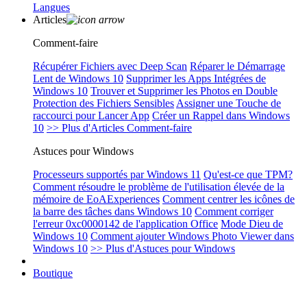
Langues
Articles
Comment-faire
Récupérer Fichiers avec Deep Scan
Réparer le Démarrage
Lent de Windows 10
Supprimer les Apps Intégrées de
Windows 10
Trouver et Supprimer les Photos en Double
Protection des Fichiers Sensibles
Assigner une Touche de
raccourci pour Lancer App
Créer un Rappel dans Windows
10
>> Plus d'Articles Comment-faire
Astuces pour Windows
Processeurs supportés par Windows 11
Qu'est-ce que TPM?
Comment résoudre le problème de l'utilisation élevée de la
mémoire de EoAExperiences
Comment centrer les icônes de
la barre des tâches dans Windows 10
Comment corriger
l'erreur 0xc0000142 de l'application Office
Mode Dieu de
Windows 10
Comment ajouter Windows Photo Viewer dans
Windows 10
>> Plus d'Astuces pour Windows
Boutique