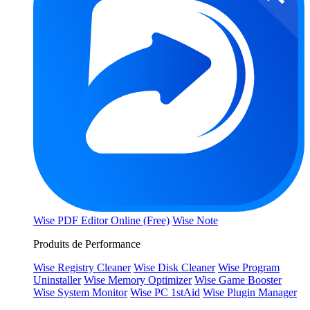
Wise PDF Editor Online (Free)
Wise Note
Produits de Performance
Wise Registry Cleaner
Wise Disk Cleaner
Wise Program
Uninstaller
Wise Memory Optimizer
Wise Game Booster
Wise System Monitor
Wise PC 1stAid
Wise Plugin Manager