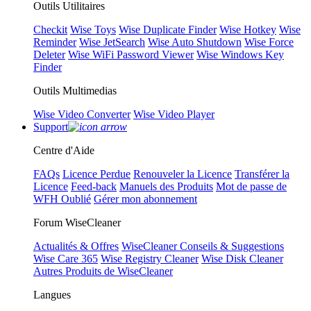
Outils Utilitaires
Checkit
Wise Toys
Wise Duplicate Finder
Wise Hotkey
Wise
Reminder
Wise JetSearch
Wise Auto Shutdown
Wise Force
Deleter
Wise WiFi Password Viewer
Wise Windows Key
Finder
Outils Multimedias
Wise Video Converter
Wise Video Player
Support
Centre d'Aide
FAQs
Licence Perdue
Renouveler la Licence
Transférer la
Licence
Feed-back
Manuels des Produits
Mot de passe de
WFH Oublié
Gérer mon abonnement
Forum WiseCleaner
Actualités & Offres
WiseCleaner Conseils & Suggestions
Wise Care 365
Wise Registry Cleaner
Wise Disk Cleaner
Autres Produits de WiseCleaner
Langues