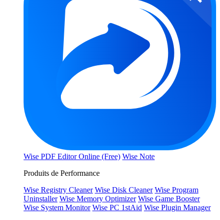
Wise PDF Editor Online (Free)
Wise Note
Produits de Performance
Wise Registry Cleaner
Wise Disk Cleaner
Wise Program
Uninstaller
Wise Memory Optimizer
Wise Game Booster
Wise System Monitor
Wise PC 1stAid
Wise Plugin Manager