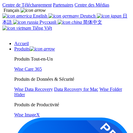
Centre de Téléchargement
Partenaires
Centre des Médias
Français
English
Deutsch
日
本語
Русский
简体中文
Tiếng Việt
Accueil
Produits
Produits Tout-en-Un
Wise Care 365
Produits de Données & Sécurité
Wise Data Recovery
Data Recovery for Mac
Wise Folder
Hider
Produits de Productivité
Wise ImageX