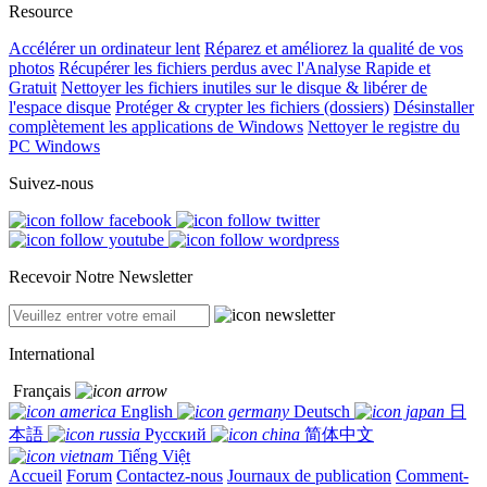
Resource
Accélérer un ordinateur lent
Réparez et améliorez la qualité de vos
photos
Récupérer les fichiers perdus avec l'Analyse Rapide et
Gratuit
Nettoyer les fichiers inutiles sur le disque & libérer de
l'espace disque
Protéger & crypter les fichiers (dossiers)
Désinstaller
complètement les applications de Windows
Nettoyer le registre du
PC Windows
Suivez-nous
Recevoir Notre Newsletter
International
Français
English
Deutsch
日
本語
Русский
简体中文
Tiếng Việt
Accueil
Forum
Contactez-nous
Journaux de publication
Comment-