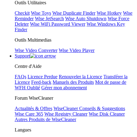
Outils Utilitaires
Checkit
Wise Toys
Wise Duplicate Finder
Wise Hotkey
Wise
Reminder
Wise JetSearch
Wise Auto Shutdown
Wise Force
Deleter
Wise WiFi Password Viewer
Wise Windows Key
Finder
Outils Multimedias
Wise Video Converter
Wise Video Player
Support
Centre d'Aide
FAQs
Licence Perdue
Renouveler la Licence
Transférer la
Licence
Feed-back
Manuels des Produits
Mot de passe de
WFH Oublié
Gérer mon abonnement
Forum WiseCleaner
Actualités & Offres
WiseCleaner Conseils & Suggestions
Wise Care 365
Wise Registry Cleaner
Wise Disk Cleaner
Autres Produits de WiseCleaner
Langues