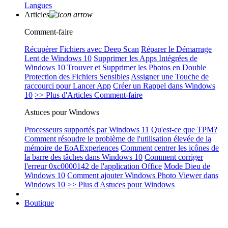
Langues
Articles
Comment-faire
Récupérer Fichiers avec Deep Scan
Réparer le Démarrage
Lent de Windows 10
Supprimer les Apps Intégrées de
Windows 10
Trouver et Supprimer les Photos en Double
Protection des Fichiers Sensibles
Assigner une Touche de
raccourci pour Lancer App
Créer un Rappel dans Windows
10
>> Plus d'Articles Comment-faire
Astuces pour Windows
Processeurs supportés par Windows 11
Qu'est-ce que TPM?
Comment résoudre le problème de l'utilisation élevée de la
mémoire de EoAExperiences
Comment centrer les icônes de
la barre des tâches dans Windows 10
Comment corriger
l'erreur 0xc0000142 de l'application Office
Mode Dieu de
Windows 10
Comment ajouter Windows Photo Viewer dans
Windows 10
>> Plus d'Astuces pour Windows
Boutique