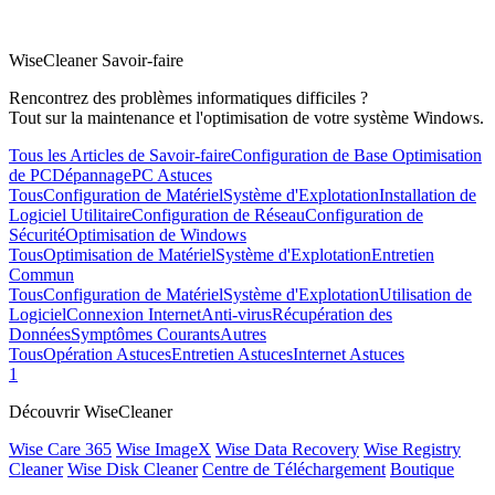
WiseCleaner Savoir-faire
Rencontrez des problèmes informatiques difficiles ?
Tout sur la maintenance et l'optimisation de votre système Windows.
Tous les Articles de Savoir-faire
Configuration de Base
Optimisation
de PC
Dépannage
PC Astuces
Tous
Configuration de Matériel
Système d'Explotation
Installation de
Logiciel Utilitaire
Configuration de Réseau
Configuration de
Sécurité
Optimisation de Windows
Tous
Optimisation de Matériel
Système d'Explotation
Entretien
Commun
Tous
Configuration de Matériel
Système d'Explotation
Utilisation de
Logiciel
Connexion Internet
Anti-virus
Récupération des
Données
Symptômes Courants
Autres
Tous
Opération Astuces
Entretien Astuces
Internet Astuces
1
Découvrir WiseCleaner
Wise Care 365
Wise ImageX
Wise Data Recovery
Wise Registry
Cleaner
Wise Disk Cleaner
Centre de Téléchargement
Boutique