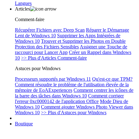
Langues
Articles
Comment-faire
Récupérer Fichiers avec Deep Scan
Réparer le Démarrage
Lent de Windows 10
Supprimer les Apps Intégrées de
Windows 10
Trouver et Supprimer les Photos en Double
Protection des Fichiers Sensibles
Assigner une Touche de
raccourci pour Lancer App
Créer un Rappel dans Windows
10
>> Plus d'Articles Comment-faire
Astuces pour Windows
Processeurs supportés par Windows 11
Qu'est-ce que TPM?
Comment résoudre le problème de l'utilisation élevée de la
mémoire de EoAExperiences
Comment centrer les icônes de
la barre des tâches dans Windows 10
Comment corriger
l'erreur 0xc0000142 de l'application Office
Mode Dieu de
Windows 10
Comment ajouter Windows Photo Viewer dans
Windows 10
>> Plus d'Astuces pour Windows
Boutique