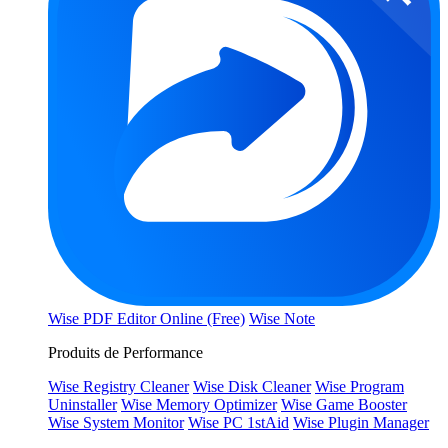
Wise PDF Editor Online (Free)
Wise Note
Produits de Performance
Wise Registry Cleaner
Wise Disk Cleaner
Wise Program
Uninstaller
Wise Memory Optimizer
Wise Game Booster
Wise System Monitor
Wise PC 1stAid
Wise Plugin Manager