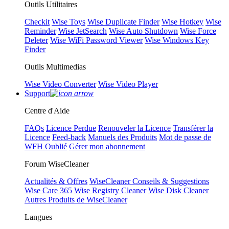
Outils Utilitaires
Checkit
Wise Toys
Wise Duplicate Finder
Wise Hotkey
Wise
Reminder
Wise JetSearch
Wise Auto Shutdown
Wise Force
Deleter
Wise WiFi Password Viewer
Wise Windows Key
Finder
Outils Multimedias
Wise Video Converter
Wise Video Player
Support
Centre d'Aide
FAQs
Licence Perdue
Renouveler la Licence
Transférer la
Licence
Feed-back
Manuels des Produits
Mot de passe de
WFH Oublié
Gérer mon abonnement
Forum WiseCleaner
Actualités & Offres
WiseCleaner Conseils & Suggestions
Wise Care 365
Wise Registry Cleaner
Wise Disk Cleaner
Autres Produits de WiseCleaner
Langues