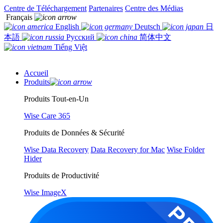
Centre de Téléchargement
Partenaires
Centre des Médias
Français
English
Deutsch
日
本語
Русский
简体中文
Tiếng Việt
Accueil
Produits
Produits Tout-en-Un
Wise Care 365
Produits de Données & Sécurité
Wise Data Recovery
Data Recovery for Mac
Wise Folder
Hider
Produits de Productivité
Wise ImageX