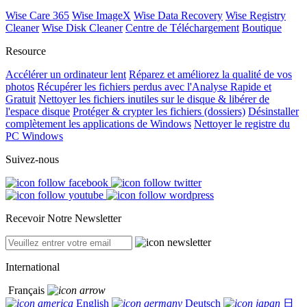
Wise Care 365
Wise ImageX
Wise Data Recovery
Wise Registry
Cleaner
Wise Disk Cleaner
Centre de Téléchargement
Boutique
Resource
Accélérer un ordinateur lent
Réparez et améliorez la qualité de vos
photos
Récupérer les fichiers perdus avec l'Analyse Rapide et
Gratuit
Nettoyer les fichiers inutiles sur le disque & libérer de
l'espace disque
Protéger & crypter les fichiers (dossiers)
Désinstaller
complètement les applications de Windows
Nettoyer le registre du
PC Windows
Suivez-nous
Recevoir Notre Newsletter
International
Français
English
Deutsch
日