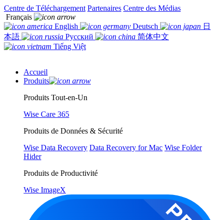
Centre de Téléchargement
Partenaires
Centre des Médias
Français
English
Deutsch
日
本語
Русский
简体中文
Tiếng Việt
Accueil
Produits
Produits Tout-en-Un
Wise Care 365
Produits de Données & Sécurité
Wise Data Recovery
Data Recovery for Mac
Wise Folder
Hider
Produits de Productivité
Wise ImageX