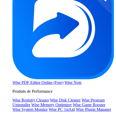
Wise PDF Editor Online (Free)
Wise Note
Produits de Performance
Wise Registry Cleaner
Wise Disk Cleaner
Wise Program
Uninstaller
Wise Memory Optimizer
Wise Game Booster
Wise System Monitor
Wise PC 1stAid
Wise Plugin Manager