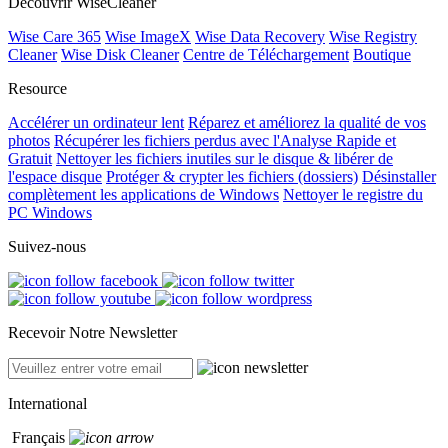
Découvrir WiseCleaner
Wise Care 365
Wise ImageX
Wise Data Recovery
Wise Registry
Cleaner
Wise Disk Cleaner
Centre de Téléchargement
Boutique
Resource
Accélérer un ordinateur lent
Réparez et améliorez la qualité de vos
photos
Récupérer les fichiers perdus avec l'Analyse Rapide et
Gratuit
Nettoyer les fichiers inutiles sur le disque & libérer de
l'espace disque
Protéger & crypter les fichiers (dossiers)
Désinstaller
complètement les applications de Windows
Nettoyer le registre du
PC Windows
Suivez-nous
Recevoir Notre Newsletter
International
Français