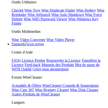
Outils Utilitaires
Checkit
Wise Toys
Wise Duplicate Finder
Wise Hotkey
Wise
Reminder
Wise JetSearch
Wise Auto Shutdown
Wise Force
Deleter
Wise WiFi Password Viewer
Wise Windows Key
Finder
Outils Multimedias
Wise Video Converter
Wise Video Player
Support
Centre d'Aide
FAQs
Licence Perdue
Renouveler la Licence
Transférer la
Licence
Feed-back
Manuels des Produits
Mot de passe de
WFH Oublié
Gérer mon abonnement
Forum WiseCleaner
Actualités & Offres
WiseCleaner Conseils & Suggestions
Wise Care 365
Wise Registry Cleaner
Wise Disk Cleaner
Autres Produits de WiseCleaner
Langues