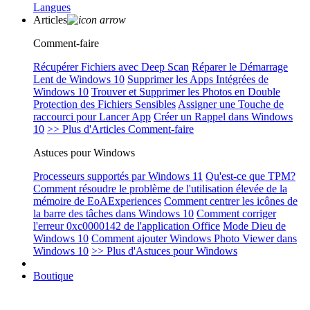
Langues
Articles
Comment-faire
Récupérer Fichiers avec Deep Scan
Réparer le Démarrage
Lent de Windows 10
Supprimer les Apps Intégrées de
Windows 10
Trouver et Supprimer les Photos en Double
Protection des Fichiers Sensibles
Assigner une Touche de
raccourci pour Lancer App
Créer un Rappel dans Windows
10
>> Plus d'Articles Comment-faire
Astuces pour Windows
Processeurs supportés par Windows 11
Qu'est-ce que TPM?
Comment résoudre le problème de l'utilisation élevée de la
mémoire de EoAExperiences
Comment centrer les icônes de
la barre des tâches dans Windows 10
Comment corriger
l'erreur 0xc0000142 de l'application Office
Mode Dieu de
Windows 10
Comment ajouter Windows Photo Viewer dans
Windows 10
>> Plus d'Astuces pour Windows
Boutique