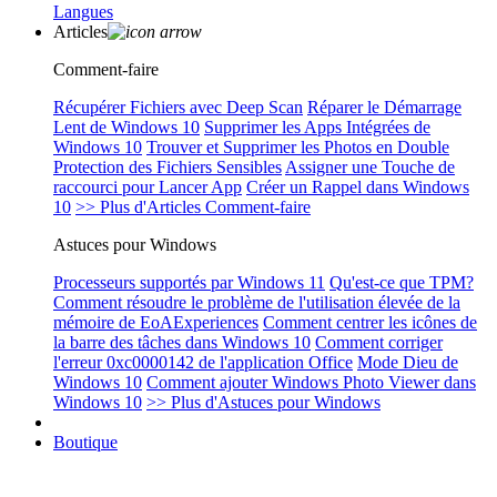
Langues
Articles
Comment-faire
Récupérer Fichiers avec Deep Scan
Réparer le Démarrage
Lent de Windows 10
Supprimer les Apps Intégrées de
Windows 10
Trouver et Supprimer les Photos en Double
Protection des Fichiers Sensibles
Assigner une Touche de
raccourci pour Lancer App
Créer un Rappel dans Windows
10
>> Plus d'Articles Comment-faire
Astuces pour Windows
Processeurs supportés par Windows 11
Qu'est-ce que TPM?
Comment résoudre le problème de l'utilisation élevée de la
mémoire de EoAExperiences
Comment centrer les icônes de
la barre des tâches dans Windows 10
Comment corriger
l'erreur 0xc0000142 de l'application Office
Mode Dieu de
Windows 10
Comment ajouter Windows Photo Viewer dans
Windows 10
>> Plus d'Astuces pour Windows
Boutique