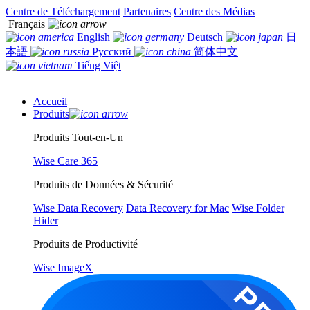
Centre de Téléchargement
Partenaires
Centre des Médias
Français
English
Deutsch
日
本語
Русский
简体中文
Tiếng Việt
Accueil
Produits
Produits Tout-en-Un
Wise Care 365
Produits de Données & Sécurité
Wise Data Recovery
Data Recovery for Mac
Wise Folder
Hider
Produits de Productivité
Wise ImageX