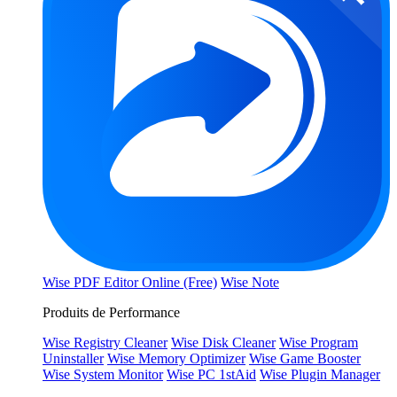
Wise PDF Editor Online (Free)
Wise Note
Produits de Performance
Wise Registry Cleaner
Wise Disk Cleaner
Wise Program
Uninstaller
Wise Memory Optimizer
Wise Game Booster
Wise System Monitor
Wise PC 1stAid
Wise Plugin Manager