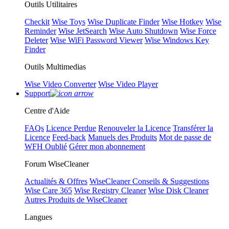
Outils Utilitaires
Checkit
Wise Toys
Wise Duplicate Finder
Wise Hotkey
Wise
Reminder
Wise JetSearch
Wise Auto Shutdown
Wise Force
Deleter
Wise WiFi Password Viewer
Wise Windows Key
Finder
Outils Multimedias
Wise Video Converter
Wise Video Player
Support
Centre d'Aide
FAQs
Licence Perdue
Renouveler la Licence
Transférer la
Licence
Feed-back
Manuels des Produits
Mot de passe de
WFH Oublié
Gérer mon abonnement
Forum WiseCleaner
Actualités & Offres
WiseCleaner Conseils & Suggestions
Wise Care 365
Wise Registry Cleaner
Wise Disk Cleaner
Autres Produits de WiseCleaner
Langues