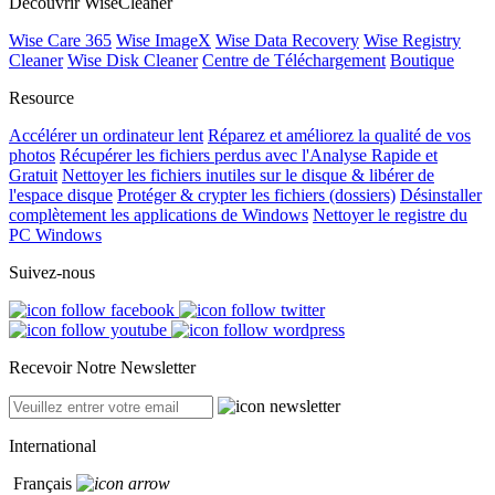
Découvrir WiseCleaner
Wise Care 365
Wise ImageX
Wise Data Recovery
Wise Registry
Cleaner
Wise Disk Cleaner
Centre de Téléchargement
Boutique
Resource
Accélérer un ordinateur lent
Réparez et améliorez la qualité de vos
photos
Récupérer les fichiers perdus avec l'Analyse Rapide et
Gratuit
Nettoyer les fichiers inutiles sur le disque & libérer de
l'espace disque
Protéger & crypter les fichiers (dossiers)
Désinstaller
complètement les applications de Windows
Nettoyer le registre du
PC Windows
Suivez-nous
Recevoir Notre Newsletter
International
Français