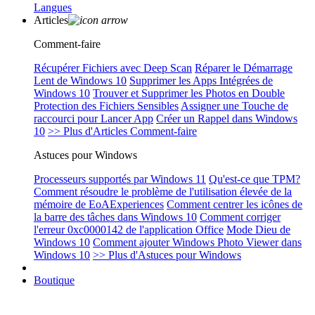
Langues
Articles
Comment-faire
Récupérer Fichiers avec Deep Scan
Réparer le Démarrage
Lent de Windows 10
Supprimer les Apps Intégrées de
Windows 10
Trouver et Supprimer les Photos en Double
Protection des Fichiers Sensibles
Assigner une Touche de
raccourci pour Lancer App
Créer un Rappel dans Windows
10
>> Plus d'Articles Comment-faire
Astuces pour Windows
Processeurs supportés par Windows 11
Qu'est-ce que TPM?
Comment résoudre le problème de l'utilisation élevée de la
mémoire de EoAExperiences
Comment centrer les icônes de
la barre des tâches dans Windows 10
Comment corriger
l'erreur 0xc0000142 de l'application Office
Mode Dieu de
Windows 10
Comment ajouter Windows Photo Viewer dans
Windows 10
>> Plus d'Astuces pour Windows
Boutique