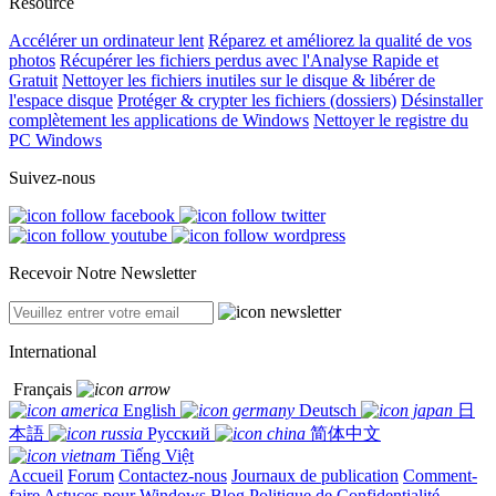
Resource
Accélérer un ordinateur lent
Réparez et améliorez la qualité de vos
photos
Récupérer les fichiers perdus avec l'Analyse Rapide et
Gratuit
Nettoyer les fichiers inutiles sur le disque & libérer de
l'espace disque
Protéger & crypter les fichiers (dossiers)
Désinstaller
complètement les applications de Windows
Nettoyer le registre du
PC Windows
Suivez-nous
Recevoir Notre Newsletter
International
Français
English
Deutsch
日
本語
Русский
简体中文
Tiếng Việt
Accueil
Forum
Contactez-nous
Journaux de publication
Comment-
faire
Astuces pour Windows
Blog
Politique de Confidentialité