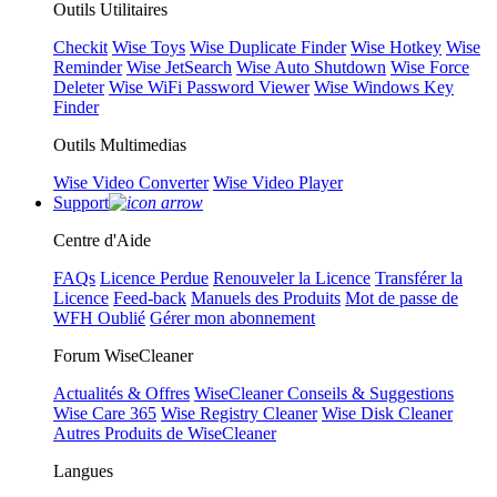
Outils Utilitaires
Checkit
Wise Toys
Wise Duplicate Finder
Wise Hotkey
Wise
Reminder
Wise JetSearch
Wise Auto Shutdown
Wise Force
Deleter
Wise WiFi Password Viewer
Wise Windows Key
Finder
Outils Multimedias
Wise Video Converter
Wise Video Player
Support
Centre d'Aide
FAQs
Licence Perdue
Renouveler la Licence
Transférer la
Licence
Feed-back
Manuels des Produits
Mot de passe de
WFH Oublié
Gérer mon abonnement
Forum WiseCleaner
Actualités & Offres
WiseCleaner Conseils & Suggestions
Wise Care 365
Wise Registry Cleaner
Wise Disk Cleaner
Autres Produits de WiseCleaner
Langues