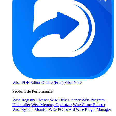
Wise PDF Editor Online (Free)
Wise Note
Produits de Performance
Wise Registry Cleaner
Wise Disk Cleaner
Wise Program
Uninstaller
Wise Memory Optimizer
Wise Game Booster
Wise System Monitor
Wise PC 1stAid
Wise Plugin Manager