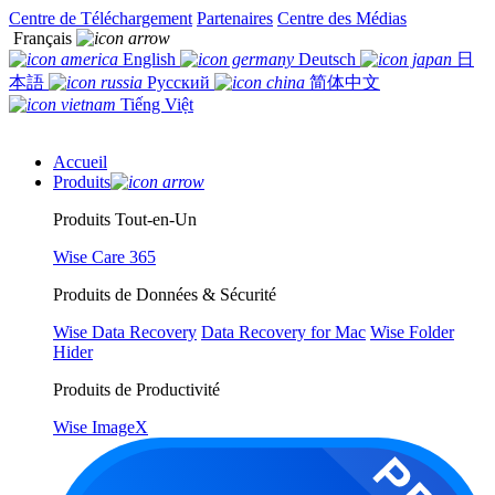
Centre de Téléchargement
Partenaires
Centre des Médias
Français
English
Deutsch
日
本語
Русский
简体中文
Tiếng Việt
Accueil
Produits
Produits Tout-en-Un
Wise Care 365
Produits de Données & Sécurité
Wise Data Recovery
Data Recovery for Mac
Wise Folder
Hider
Produits de Productivité
Wise ImageX