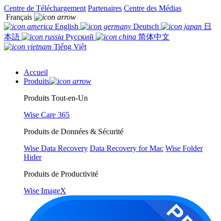
Centre de Téléchargement
Partenaires
Centre des Médias
Français
English
Deutsch
日
本語
Русский
简体中文
Tiếng Việt
Accueil
Produits
Produits Tout-en-Un
Wise Care 365
Produits de Données & Sécurité
Wise Data Recovery
Data Recovery for Mac
Wise Folder
Hider
Produits de Productivité
Wise ImageX