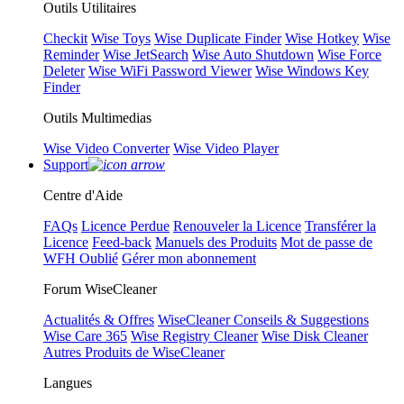
Outils Utilitaires
Checkit
Wise Toys
Wise Duplicate Finder
Wise Hotkey
Wise
Reminder
Wise JetSearch
Wise Auto Shutdown
Wise Force
Deleter
Wise WiFi Password Viewer
Wise Windows Key
Finder
Outils Multimedias
Wise Video Converter
Wise Video Player
Support
Centre d'Aide
FAQs
Licence Perdue
Renouveler la Licence
Transférer la
Licence
Feed-back
Manuels des Produits
Mot de passe de
WFH Oublié
Gérer mon abonnement
Forum WiseCleaner
Actualités & Offres
WiseCleaner Conseils & Suggestions
Wise Care 365
Wise Registry Cleaner
Wise Disk Cleaner
Autres Produits de WiseCleaner
Langues