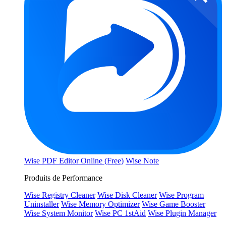
Wise PDF Editor Online (Free)
Wise Note
Produits de Performance
Wise Registry Cleaner
Wise Disk Cleaner
Wise Program
Uninstaller
Wise Memory Optimizer
Wise Game Booster
Wise System Monitor
Wise PC 1stAid
Wise Plugin Manager