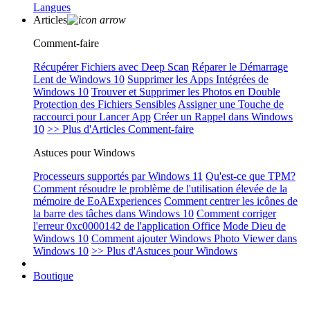
Langues
Articles
Comment-faire
Récupérer Fichiers avec Deep Scan
Réparer le Démarrage
Lent de Windows 10
Supprimer les Apps Intégrées de
Windows 10
Trouver et Supprimer les Photos en Double
Protection des Fichiers Sensibles
Assigner une Touche de
raccourci pour Lancer App
Créer un Rappel dans Windows
10
>> Plus d'Articles Comment-faire
Astuces pour Windows
Processeurs supportés par Windows 11
Qu'est-ce que TPM?
Comment résoudre le problème de l'utilisation élevée de la
mémoire de EoAExperiences
Comment centrer les icônes de
la barre des tâches dans Windows 10
Comment corriger
l'erreur 0xc0000142 de l'application Office
Mode Dieu de
Windows 10
Comment ajouter Windows Photo Viewer dans
Windows 10
>> Plus d'Astuces pour Windows
Boutique