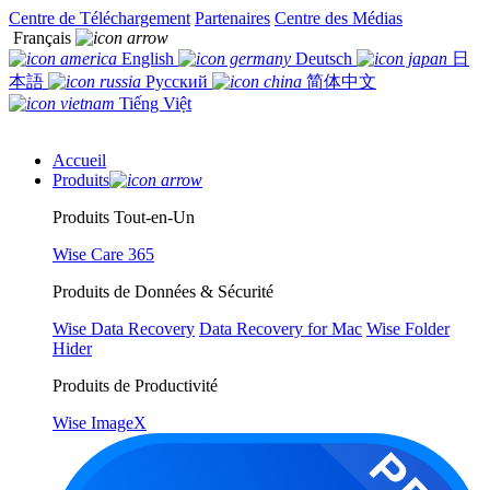
Centre de Téléchargement
Partenaires
Centre des Médias
Français
English
Deutsch
日
本語
Русский
简体中文
Tiếng Việt
Accueil
Produits
Produits Tout-en-Un
Wise Care 365
Produits de Données & Sécurité
Wise Data Recovery
Data Recovery for Mac
Wise Folder
Hider
Produits de Productivité
Wise ImageX