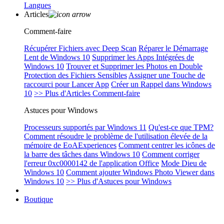
Langues
Articles
Comment-faire
Récupérer Fichiers avec Deep Scan
Réparer le Démarrage
Lent de Windows 10
Supprimer les Apps Intégrées de
Windows 10
Trouver et Supprimer les Photos en Double
Protection des Fichiers Sensibles
Assigner une Touche de
raccourci pour Lancer App
Créer un Rappel dans Windows
10
>> Plus d'Articles Comment-faire
Astuces pour Windows
Processeurs supportés par Windows 11
Qu'est-ce que TPM?
Comment résoudre le problème de l'utilisation élevée de la
mémoire de EoAExperiences
Comment centrer les icônes de
la barre des tâches dans Windows 10
Comment corriger
l'erreur 0xc0000142 de l'application Office
Mode Dieu de
Windows 10
Comment ajouter Windows Photo Viewer dans
Windows 10
>> Plus d'Astuces pour Windows
Boutique