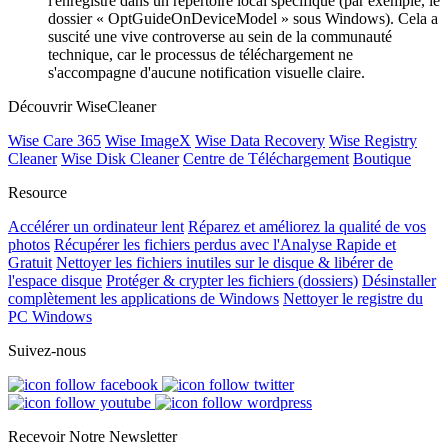
l'enregistre dans un répertoire local spécifique (par exemple, le
dossier « OptGuideOnDeviceModel » sous Windows). Cela a
suscité une vive controverse au sein de la communauté
technique, car le processus de téléchargement ne
s'accompagne d'aucune notification visuelle claire.
Découvrir WiseCleaner
Wise Care 365
Wise ImageX
Wise Data Recovery
Wise Registry
Cleaner
Wise Disk Cleaner
Centre de Téléchargement
Boutique
Resource
Accélérer un ordinateur lent
Réparez et améliorez la qualité de vos
photos
Récupérer les fichiers perdus avec l'Analyse Rapide et
Gratuit
Nettoyer les fichiers inutiles sur le disque & libérer de
l'espace disque
Protéger & crypter les fichiers (dossiers)
Désinstaller
complètement les applications de Windows
Nettoyer le registre du
PC Windows
Suivez-nous
Recevoir Notre Newsletter