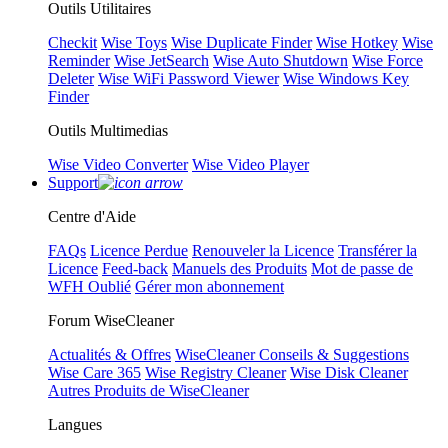
Outils Utilitaires
Checkit
Wise Toys
Wise Duplicate Finder
Wise Hotkey
Wise
Reminder
Wise JetSearch
Wise Auto Shutdown
Wise Force
Deleter
Wise WiFi Password Viewer
Wise Windows Key
Finder
Outils Multimedias
Wise Video Converter
Wise Video Player
Support
Centre d'Aide
FAQs
Licence Perdue
Renouveler la Licence
Transférer la
Licence
Feed-back
Manuels des Produits
Mot de passe de
WFH Oublié
Gérer mon abonnement
Forum WiseCleaner
Actualités & Offres
WiseCleaner Conseils & Suggestions
Wise Care 365
Wise Registry Cleaner
Wise Disk Cleaner
Autres Produits de WiseCleaner
Langues