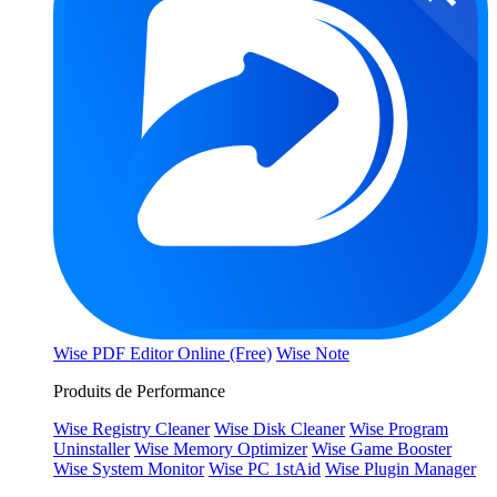
Wise PDF Editor Online (Free)
Wise Note
Produits de Performance
Wise Registry Cleaner
Wise Disk Cleaner
Wise Program
Uninstaller
Wise Memory Optimizer
Wise Game Booster
Wise System Monitor
Wise PC 1stAid
Wise Plugin Manager