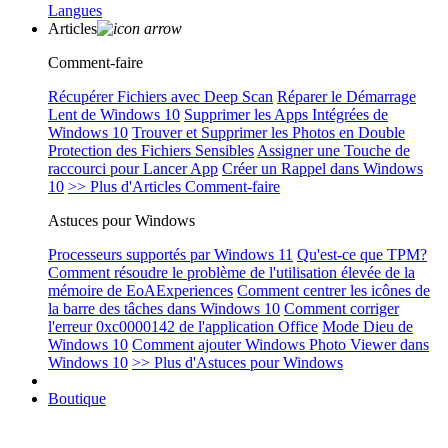
Langues
Articles
Comment-faire
Récupérer Fichiers avec Deep Scan
Réparer le Démarrage
Lent de Windows 10
Supprimer les Apps Intégrées de
Windows 10
Trouver et Supprimer les Photos en Double
Protection des Fichiers Sensibles
Assigner une Touche de
raccourci pour Lancer App
Créer un Rappel dans Windows
10
>> Plus d'Articles Comment-faire
Astuces pour Windows
Processeurs supportés par Windows 11
Qu'est-ce que TPM?
Comment résoudre le problème de l'utilisation élevée de la
mémoire de EoAExperiences
Comment centrer les icônes de
la barre des tâches dans Windows 10
Comment corriger
l'erreur 0xc0000142 de l'application Office
Mode Dieu de
Windows 10
Comment ajouter Windows Photo Viewer dans
Windows 10
>> Plus d'Astuces pour Windows
Boutique