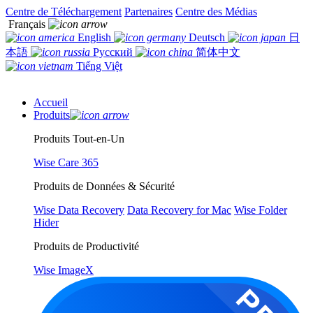
Centre de Téléchargement
Partenaires
Centre des Médias
Français
English
Deutsch
日
本語
Русский
简体中文
Tiếng Việt
Accueil
Produits
Produits Tout-en-Un
Wise Care 365
Produits de Données & Sécurité
Wise Data Recovery
Data Recovery for Mac
Wise Folder
Hider
Produits de Productivité
Wise ImageX