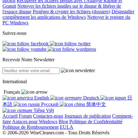
photos
Récupérer les fichiers perdus avec l'Analyse Rapide et
Gratuit
Nettoyer les fichiers inutiles sur le disque & libérer de
l'espace disque
Protéger & crypter les fichiers (dossiers)
Désinstaller
complètement les applications de Windows
Nettoyer le registre du
PC Windows
Suivez-nous
Recevoir Notre Newsletter
International
Français
English
Deutsch
日
本語
Русский
简体中文
Tiếng Việt
Accueil
Forum
Contactez-nous
Journaux de publication
Comment-
faire
Astuces pour Windows
Blog
Politique de Confidentialité
Politique de Remboursement
EULA
© 2006-2026 WiseCleaner.com - Tous Droits Réservés