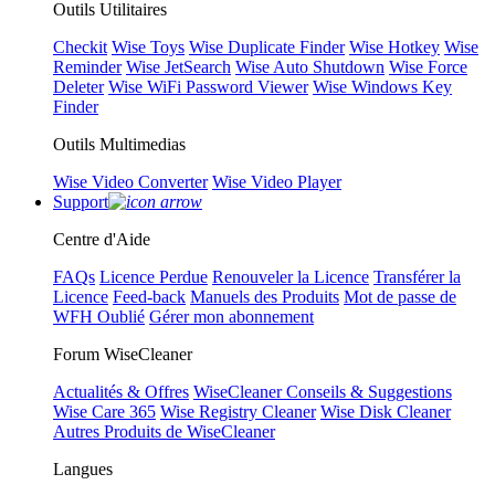
Outils Utilitaires
Checkit
Wise Toys
Wise Duplicate Finder
Wise Hotkey
Wise
Reminder
Wise JetSearch
Wise Auto Shutdown
Wise Force
Deleter
Wise WiFi Password Viewer
Wise Windows Key
Finder
Outils Multimedias
Wise Video Converter
Wise Video Player
Support
Centre d'Aide
FAQs
Licence Perdue
Renouveler la Licence
Transférer la
Licence
Feed-back
Manuels des Produits
Mot de passe de
WFH Oublié
Gérer mon abonnement
Forum WiseCleaner
Actualités & Offres
WiseCleaner Conseils & Suggestions
Wise Care 365
Wise Registry Cleaner
Wise Disk Cleaner
Autres Produits de WiseCleaner
Langues