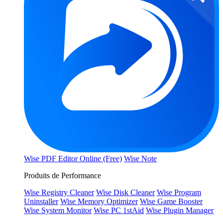
Wise PDF Editor Online (Free)
Wise Note
Produits de Performance
Wise Registry Cleaner
Wise Disk Cleaner
Wise Program
Uninstaller
Wise Memory Optimizer
Wise Game Booster
Wise System Monitor
Wise PC 1stAid
Wise Plugin Manager