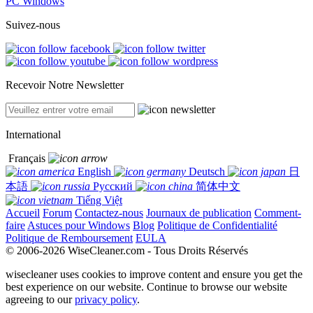
PC Windows
Suivez-nous
Recevoir Notre Newsletter
International
Français
English
Deutsch
日
本語
Русский
简体中文
Tiếng Việt
Accueil
Forum
Contactez-nous
Journaux de publication
Comment-
faire
Astuces pour Windows
Blog
Politique de Confidentialité
Politique de Remboursement
EULA
© 2006-2026 WiseCleaner.com - Tous Droits Réservés
wisecleaner uses cookies to improve content and ensure you get the
best experience on our website. Continue to browse our website
agreeing to our
privacy policy
.