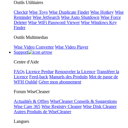
Outils Utilitaires
Checkit
Wise Toys
Wise Duplicate Finder
Wise Hotkey
Wise
Reminder
Wise JetSearch
Wise Auto Shutdown
Wise Force
Deleter
Wise WiFi Password Viewer
Wise Windows Key
Finder
Outils Multimedias
Wise Video Converter
Wise Video Player
Support
Centre d'Aide
FAQs
Licence Perdue
Renouveler la Licence
Transférer la
Licence
Feed-back
Manuels des Produits
Mot de passe de
WFH Oublié
Gérer mon abonnement
Forum WiseCleaner
Actualités & Offres
WiseCleaner Conseils & Suggestions
Wise Care 365
Wise Registry Cleaner
Wise Disk Cleaner
Autres Produits de WiseCleaner
Langues