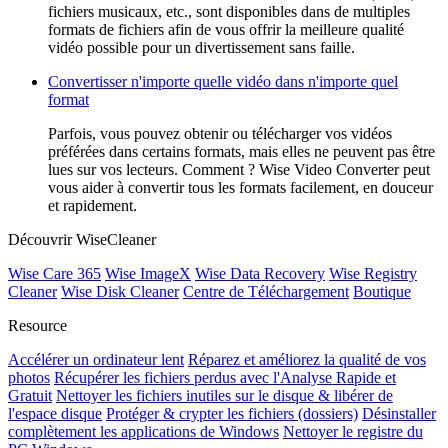
fichiers musicaux, etc., sont disponibles dans de multiples
formats de fichiers afin de vous offrir la meilleure qualité
vidéo possible pour un divertissement sans faille.
Convertisser n'importe quelle vidéo dans n'importe quel
format
Parfois, vous pouvez obtenir ou télécharger vos vidéos
préférées dans certains formats, mais elles ne peuvent pas être
lues sur vos lecteurs. Comment ? Wise Video Converter peut
vous aider à convertir tous les formats facilement, en douceur
et rapidement.
Découvrir WiseCleaner
Wise Care 365
Wise ImageX
Wise Data Recovery
Wise Registry
Cleaner
Wise Disk Cleaner
Centre de Téléchargement
Boutique
Resource
Accélérer un ordinateur lent
Réparez et améliorez la qualité de vos
photos
Récupérer les fichiers perdus avec l'Analyse Rapide et
Gratuit
Nettoyer les fichiers inutiles sur le disque & libérer de
l'espace disque
Protéger & crypter les fichiers (dossiers)
Désinstaller
complètement les applications de Windows
Nettoyer le registre du