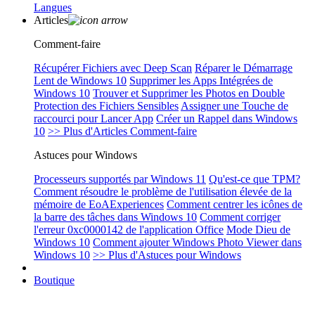
Langues
Articles
Comment-faire
Récupérer Fichiers avec Deep Scan
Réparer le Démarrage
Lent de Windows 10
Supprimer les Apps Intégrées de
Windows 10
Trouver et Supprimer les Photos en Double
Protection des Fichiers Sensibles
Assigner une Touche de
raccourci pour Lancer App
Créer un Rappel dans Windows
10
>> Plus d'Articles Comment-faire
Astuces pour Windows
Processeurs supportés par Windows 11
Qu'est-ce que TPM?
Comment résoudre le problème de l'utilisation élevée de la
mémoire de EoAExperiences
Comment centrer les icônes de
la barre des tâches dans Windows 10
Comment corriger
l'erreur 0xc0000142 de l'application Office
Mode Dieu de
Windows 10
Comment ajouter Windows Photo Viewer dans
Windows 10
>> Plus d'Astuces pour Windows
Boutique