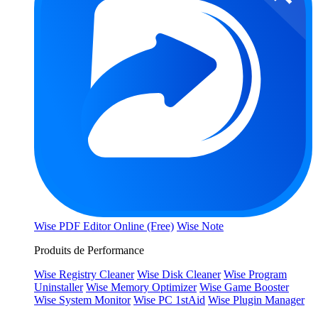
Wise PDF Editor Online (Free)
Wise Note
Produits de Performance
Wise Registry Cleaner
Wise Disk Cleaner
Wise Program
Uninstaller
Wise Memory Optimizer
Wise Game Booster
Wise System Monitor
Wise PC 1stAid
Wise Plugin Manager