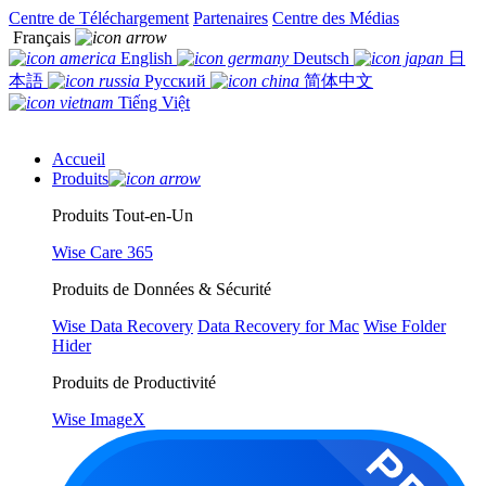
Centre de Téléchargement
Partenaires
Centre des Médias
Français
English
Deutsch
日
本語
Русский
简体中文
Tiếng Việt
Accueil
Produits
Produits Tout-en-Un
Wise Care 365
Produits de Données & Sécurité
Wise Data Recovery
Data Recovery for Mac
Wise Folder
Hider
Produits de Productivité
Wise ImageX