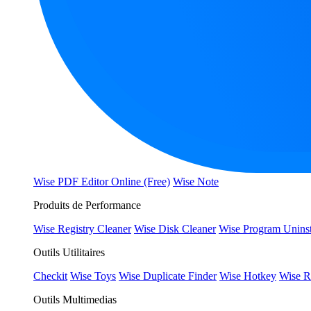
Wise PDF Editor Online (Free)
Wise Note
Produits de Performance
Wise Registry Cleaner
Wise Disk Cleaner
Wise Program Uninst
Outils Utilitaires
Checkit
Wise Toys
Wise Duplicate Finder
Wise Hotkey
Wise R
Outils Multimedias