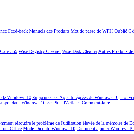
ence
Feed-back
Manuels des Produits
Mot de passe de WFH Oublié
Gé
 Care 365
Wise Registry Cleaner
Wise Disk Cleaner
Autres Produits d
t de Windows 10
Supprimer les Apps Intégrées de Windows 10
Trouver
Rappel dans Windows 10
>> Plus d'Articles Comment-faire
mment résoudre le problème de l'utilisation élevée de la mémoire de 
ation Office
Mode Dieu de Windows 10
Comment ajouter Windows Ph