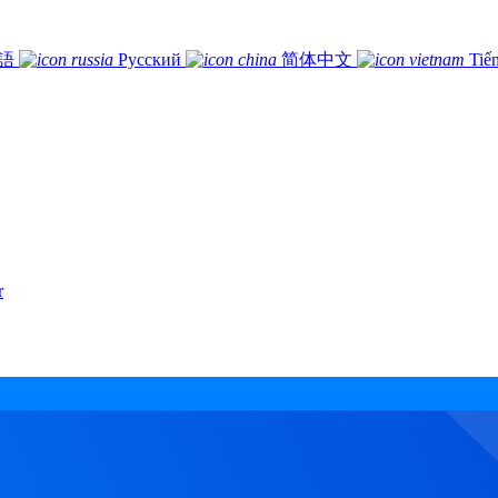
語
Русский
简体中文
Tiế
r