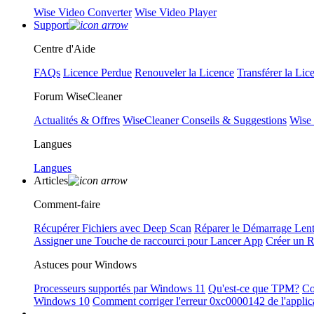
Wise Video Converter
Wise Video Player
Support
Centre d'Aide
FAQs
Licence Perdue
Renouveler la Licence
Transférer la Lic
Forum WiseCleaner
Actualités & Offres
WiseCleaner Conseils & Suggestions
Wise
Langues
Langues
Articles
Comment-faire
Récupérer Fichiers avec Deep Scan
Réparer le Démarrage Len
Assigner une Touche de raccourci pour Lancer App
Créer un 
Astuces pour Windows
Processeurs supportés par Windows 11
Qu'est-ce que TPM?
Co
Windows 10
Comment corriger l'erreur 0xc0000142 de l'applic