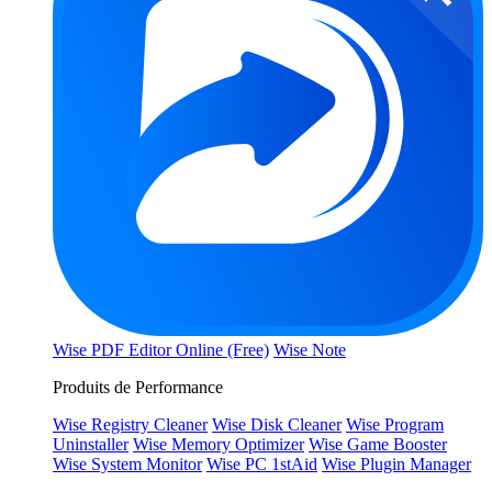
Wise PDF Editor Online (Free)
Wise Note
Produits de Performance
Wise Registry Cleaner
Wise Disk Cleaner
Wise Program
Uninstaller
Wise Memory Optimizer
Wise Game Booster
Wise System Monitor
Wise PC 1stAid
Wise Plugin Manager