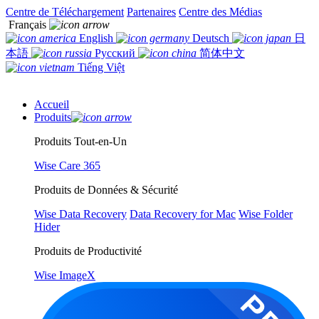
Centre de Téléchargement
Partenaires
Centre des Médias
Français
English
Deutsch
日
本語
Русский
简体中文
Tiếng Việt
Accueil
Produits
Produits Tout-en-Un
Wise Care 365
Produits de Données & Sécurité
Wise Data Recovery
Data Recovery for Mac
Wise Folder
Hider
Produits de Productivité
Wise ImageX