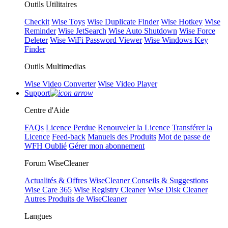
Outils Utilitaires
Checkit
Wise Toys
Wise Duplicate Finder
Wise Hotkey
Wise
Reminder
Wise JetSearch
Wise Auto Shutdown
Wise Force
Deleter
Wise WiFi Password Viewer
Wise Windows Key
Finder
Outils Multimedias
Wise Video Converter
Wise Video Player
Support
Centre d'Aide
FAQs
Licence Perdue
Renouveler la Licence
Transférer la
Licence
Feed-back
Manuels des Produits
Mot de passe de
WFH Oublié
Gérer mon abonnement
Forum WiseCleaner
Actualités & Offres
WiseCleaner Conseils & Suggestions
Wise Care 365
Wise Registry Cleaner
Wise Disk Cleaner
Autres Produits de WiseCleaner
Langues