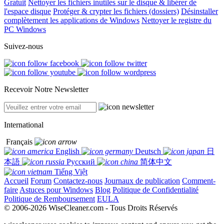
Gratuit
Nettoyer les fichiers inutiles sur le disque & libérer de
l'espace disque
Protéger & crypter les fichiers (dossiers)
Désinstaller
complètement les applications de Windows
Nettoyer le registre du
PC Windows
Suivez-nous
Recevoir Notre Newsletter
International
Français
English
Deutsch
日
本語
Русский
简体中文
Tiếng Việt
Accueil
Forum
Contactez-nous
Journaux de publication
Comment-
faire
Astuces pour Windows
Blog
Politique de Confidentialité
Politique de Remboursement
EULA
© 2006-2026 WiseCleaner.com - Tous Droits Réservés