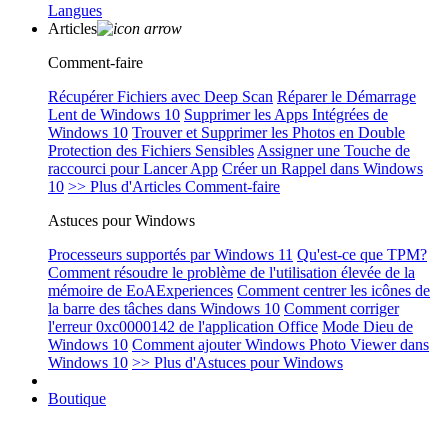
Langues
Articles
Comment-faire
Récupérer Fichiers avec Deep Scan
Réparer le Démarrage
Lent de Windows 10
Supprimer les Apps Intégrées de
Windows 10
Trouver et Supprimer les Photos en Double
Protection des Fichiers Sensibles
Assigner une Touche de
raccourci pour Lancer App
Créer un Rappel dans Windows
10
>> Plus d'Articles Comment-faire
Astuces pour Windows
Processeurs supportés par Windows 11
Qu'est-ce que TPM?
Comment résoudre le problème de l'utilisation élevée de la
mémoire de EoAExperiences
Comment centrer les icônes de
la barre des tâches dans Windows 10
Comment corriger
l'erreur 0xc0000142 de l'application Office
Mode Dieu de
Windows 10
Comment ajouter Windows Photo Viewer dans
Windows 10
>> Plus d'Astuces pour Windows
Boutique