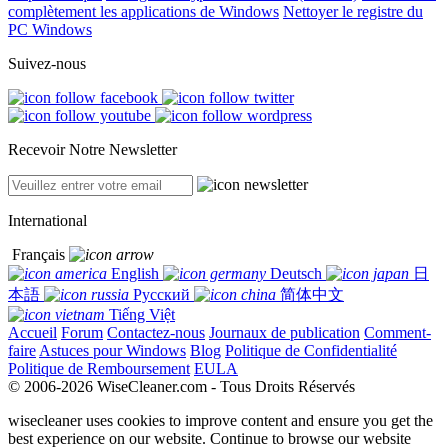
complètement les applications de Windows
Nettoyer le registre du
PC Windows
Suivez-nous
Recevoir Notre Newsletter
International
Français
English
Deutsch
日
本語
Русский
简体中文
Tiếng Việt
Accueil
Forum
Contactez-nous
Journaux de publication
Comment-
faire
Astuces pour Windows
Blog
Politique de Confidentialité
Politique de Remboursement
EULA
© 2006-2026 WiseCleaner.com - Tous Droits Réservés
wisecleaner uses cookies to improve content and ensure you get the
best experience on our website. Continue to browse our website