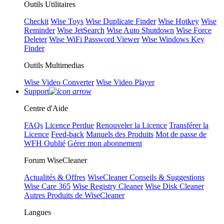
Outils Utilitaires
Checkit
Wise Toys
Wise Duplicate Finder
Wise Hotkey
Wise
Reminder
Wise JetSearch
Wise Auto Shutdown
Wise Force
Deleter
Wise WiFi Password Viewer
Wise Windows Key
Finder
Outils Multimedias
Wise Video Converter
Wise Video Player
Support
Centre d'Aide
FAQs
Licence Perdue
Renouveler la Licence
Transférer la
Licence
Feed-back
Manuels des Produits
Mot de passe de
WFH Oublié
Gérer mon abonnement
Forum WiseCleaner
Actualités & Offres
WiseCleaner Conseils & Suggestions
Wise Care 365
Wise Registry Cleaner
Wise Disk Cleaner
Autres Produits de WiseCleaner
Langues