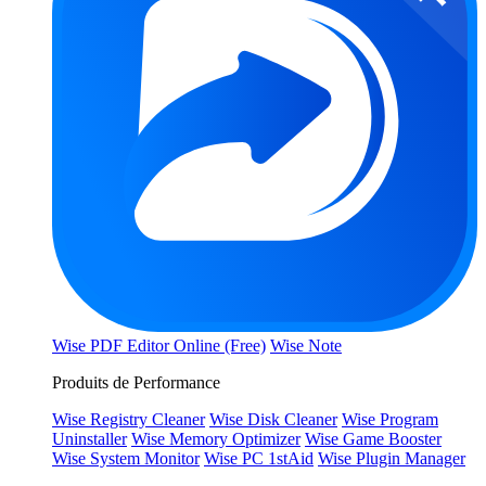
Wise PDF Editor Online (Free)
Wise Note
Produits de Performance
Wise Registry Cleaner
Wise Disk Cleaner
Wise Program
Uninstaller
Wise Memory Optimizer
Wise Game Booster
Wise System Monitor
Wise PC 1stAid
Wise Plugin Manager