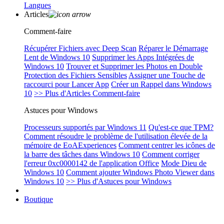
Langues
Articles
Comment-faire
Récupérer Fichiers avec Deep Scan
Réparer le Démarrage
Lent de Windows 10
Supprimer les Apps Intégrées de
Windows 10
Trouver et Supprimer les Photos en Double
Protection des Fichiers Sensibles
Assigner une Touche de
raccourci pour Lancer App
Créer un Rappel dans Windows
10
>> Plus d'Articles Comment-faire
Astuces pour Windows
Processeurs supportés par Windows 11
Qu'est-ce que TPM?
Comment résoudre le problème de l'utilisation élevée de la
mémoire de EoAExperiences
Comment centrer les icônes de
la barre des tâches dans Windows 10
Comment corriger
l'erreur 0xc0000142 de l'application Office
Mode Dieu de
Windows 10
Comment ajouter Windows Photo Viewer dans
Windows 10
>> Plus d'Astuces pour Windows
Boutique