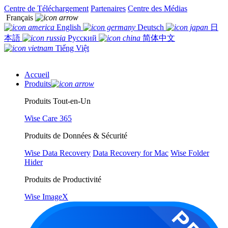
Centre de Téléchargement
Partenaires
Centre des Médias
Français
English
Deutsch
日
本語
Русский
简体中文
Tiếng Việt
Accueil
Produits
Produits Tout-en-Un
Wise Care 365
Produits de Données & Sécurité
Wise Data Recovery
Data Recovery for Mac
Wise Folder
Hider
Produits de Productivité
Wise ImageX