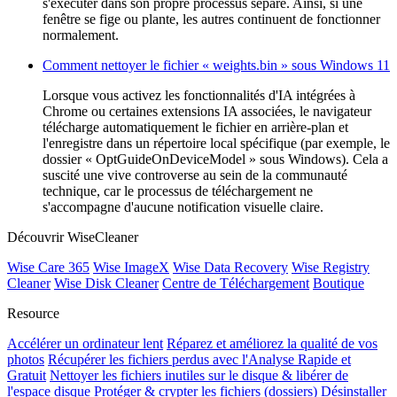
s'exécuter dans son propre processus séparé. Ainsi, si une
fenêtre se fige ou plante, les autres continuent de fonctionner
normalement.
Comment nettoyer le fichier « weights.bin » sous Windows 11
Lorsque vous activez les fonctionnalités d'IA intégrées à
Chrome ou certaines extensions IA associées, le navigateur
télécharge automatiquement le fichier en arrière-plan et
l'enregistre dans un répertoire local spécifique (par exemple, le
dossier « OptGuideOnDeviceModel » sous Windows). Cela a
suscité une vive controverse au sein de la communauté
technique, car le processus de téléchargement ne
s'accompagne d'aucune notification visuelle claire.
Découvrir WiseCleaner
Wise Care 365
Wise ImageX
Wise Data Recovery
Wise Registry
Cleaner
Wise Disk Cleaner
Centre de Téléchargement
Boutique
Resource
Accélérer un ordinateur lent
Réparez et améliorez la qualité de vos
photos
Récupérer les fichiers perdus avec l'Analyse Rapide et
Gratuit
Nettoyer les fichiers inutiles sur le disque & libérer de
l'espace disque
Protéger & crypter les fichiers (dossiers)
Désinstaller