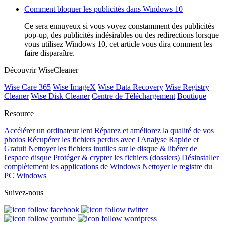
Comment bloquer les publicités dans Windows 10
Ce sera ennuyeux si vous voyez constamment des publicités
pop-up, des publicités indésirables ou des redirections lorsque
vous utilisez Windows 10, cet article vous dira comment les
faire disparaître.
Découvrir WiseCleaner
Wise Care 365
Wise ImageX
Wise Data Recovery
Wise Registry
Cleaner
Wise Disk Cleaner
Centre de Téléchargement
Boutique
Resource
Accélérer un ordinateur lent
Réparez et améliorez la qualité de vos
photos
Récupérer les fichiers perdus avec l'Analyse Rapide et
Gratuit
Nettoyer les fichiers inutiles sur le disque & libérer de
l'espace disque
Protéger & crypter les fichiers (dossiers)
Désinstaller
complètement les applications de Windows
Nettoyer le registre du
PC Windows
Suivez-nous