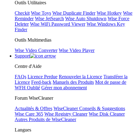
Outils Utilitaires
Checkit
Wise Toys
Wise Duplicate Finder
Wise Hotkey
Wise
Reminder
Wise JetSearch
Wise Auto Shutdown
Wise Force
Deleter
Wise WiFi Password Viewer
Wise Windows Key
Finder
Outils Multimedias
Wise Video Converter
Wise Video Player
Support
Centre d'Aide
FAQs
Licence Perdue
Renouveler la Licence
Transférer la
Licence
Feed-back
Manuels des Produits
Mot de passe de
WFH Oublié
Gérer mon abonnement
Forum WiseCleaner
Actualités & Offres
WiseCleaner Conseils & Suggestions
Wise Care 365
Wise Registry Cleaner
Wise Disk Cleaner
Autres Produits de WiseCleaner
Langues