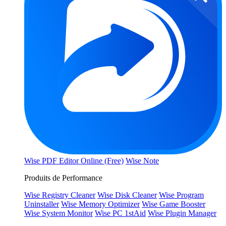
Wise PDF Editor Online (Free)
Wise Note
Produits de Performance
Wise Registry Cleaner
Wise Disk Cleaner
Wise Program
Uninstaller
Wise Memory Optimizer
Wise Game Booster
Wise System Monitor
Wise PC 1stAid
Wise Plugin Manager