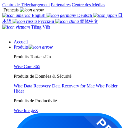
Centre de Téléchargement
Partenaires
Centre des Médias
Français
English
Deutsch
日
本語
Русский
简体中文
Tiếng Việt
Accueil
Produits
Produits Tout-en-Un
Wise Care 365
Produits de Données & Sécurité
Wise Data Recovery
Data Recovery for Mac
Wise Folder
Hider
Produits de Productivité
Wise ImageX