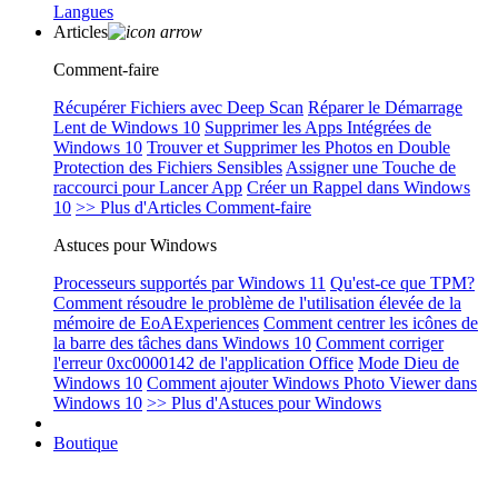
Langues
Articles
Comment-faire
Récupérer Fichiers avec Deep Scan
Réparer le Démarrage
Lent de Windows 10
Supprimer les Apps Intégrées de
Windows 10
Trouver et Supprimer les Photos en Double
Protection des Fichiers Sensibles
Assigner une Touche de
raccourci pour Lancer App
Créer un Rappel dans Windows
10
>> Plus d'Articles Comment-faire
Astuces pour Windows
Processeurs supportés par Windows 11
Qu'est-ce que TPM?
Comment résoudre le problème de l'utilisation élevée de la
mémoire de EoAExperiences
Comment centrer les icônes de
la barre des tâches dans Windows 10
Comment corriger
l'erreur 0xc0000142 de l'application Office
Mode Dieu de
Windows 10
Comment ajouter Windows Photo Viewer dans
Windows 10
>> Plus d'Astuces pour Windows
Boutique