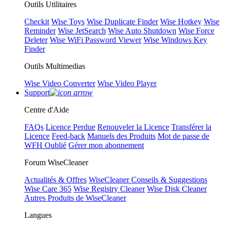
Outils Utilitaires
Checkit
Wise Toys
Wise Duplicate Finder
Wise Hotkey
Wise
Reminder
Wise JetSearch
Wise Auto Shutdown
Wise Force
Deleter
Wise WiFi Password Viewer
Wise Windows Key
Finder
Outils Multimedias
Wise Video Converter
Wise Video Player
Support
Centre d'Aide
FAQs
Licence Perdue
Renouveler la Licence
Transférer la
Licence
Feed-back
Manuels des Produits
Mot de passe de
WFH Oublié
Gérer mon abonnement
Forum WiseCleaner
Actualités & Offres
WiseCleaner Conseils & Suggestions
Wise Care 365
Wise Registry Cleaner
Wise Disk Cleaner
Autres Produits de WiseCleaner
Langues