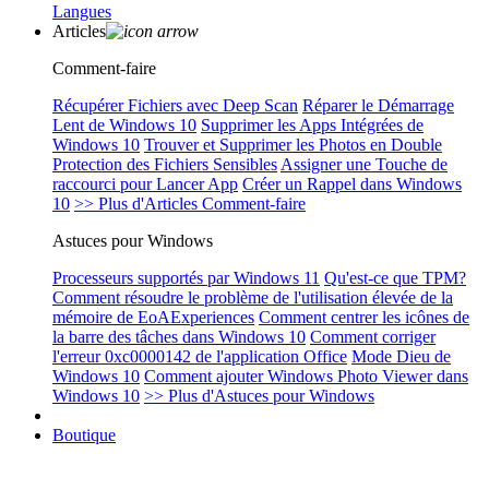
Langues
Articles
Comment-faire
Récupérer Fichiers avec Deep Scan
Réparer le Démarrage
Lent de Windows 10
Supprimer les Apps Intégrées de
Windows 10
Trouver et Supprimer les Photos en Double
Protection des Fichiers Sensibles
Assigner une Touche de
raccourci pour Lancer App
Créer un Rappel dans Windows
10
>> Plus d'Articles Comment-faire
Astuces pour Windows
Processeurs supportés par Windows 11
Qu'est-ce que TPM?
Comment résoudre le problème de l'utilisation élevée de la
mémoire de EoAExperiences
Comment centrer les icônes de
la barre des tâches dans Windows 10
Comment corriger
l'erreur 0xc0000142 de l'application Office
Mode Dieu de
Windows 10
Comment ajouter Windows Photo Viewer dans
Windows 10
>> Plus d'Astuces pour Windows
Boutique