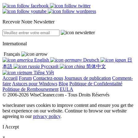
Recevoir Notre Newsletter
International
Français
English
Deutsch
日
本語
Русский
简体中文
Tiếng Việt
Accueil
Forum
Contactez-nous
Journaux de publication
Comment-
faire
Astuces pour Windows
Blog
Politique de Confidentialité
Politique de Remboursement
EULA
© 2006-2026 WiseCleaner.com - Tous Droits Réservés
wisecleaner uses cookies to improve content and ensure you get the
best experience on our website. Continue to browse our website
agreeing to our
privacy policy
.
I Accept
×