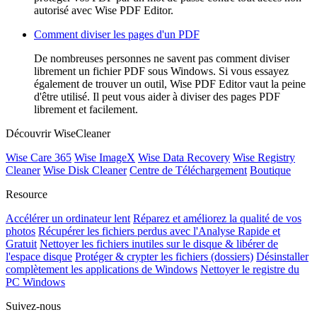
autorisé avec Wise PDF Editor.
Comment diviser les pages d'un PDF
De nombreuses personnes ne savent pas comment diviser
librement un fichier PDF sous Windows. Si vous essayez
également de trouver un outil, Wise PDF Editor vaut la peine
d'être utilisé. Il peut vous aider à diviser des pages PDF
librement et facilement.
Découvrir WiseCleaner
Wise Care 365
Wise ImageX
Wise Data Recovery
Wise Registry
Cleaner
Wise Disk Cleaner
Centre de Téléchargement
Boutique
Resource
Accélérer un ordinateur lent
Réparez et améliorez la qualité de vos
photos
Récupérer les fichiers perdus avec l'Analyse Rapide et
Gratuit
Nettoyer les fichiers inutiles sur le disque & libérer de
l'espace disque
Protéger & crypter les fichiers (dossiers)
Désinstaller
complètement les applications de Windows
Nettoyer le registre du
PC Windows
Suivez-nous