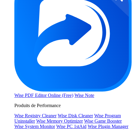
Wise PDF Editor Online (Free)
Wise Note
Produits de Performance
Wise Registry Cleaner
Wise Disk Cleaner
Wise Program
Uninstaller
Wise Memory Optimizer
Wise Game Booster
Wise System Monitor
Wise PC 1stAid
Wise Plugin Manager