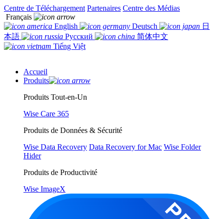
Centre de Téléchargement
Partenaires
Centre des Médias
Français
English
Deutsch
日
本語
Русский
简体中文
Tiếng Việt
Accueil
Produits
Produits Tout-en-Un
Wise Care 365
Produits de Données & Sécurité
Wise Data Recovery
Data Recovery for Mac
Wise Folder
Hider
Produits de Productivité
Wise ImageX