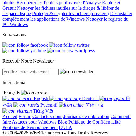
photos
Récupérer les fichiers perdus avec l'Analyse Rapide et
Gratuit
Nettoyer les fichiers inutiles sur le disque & libérer de
l'espace disque
Protéger & crypter les fichiers (dossiers)
Désinstaller
complètement les applications de Windows
Nettoyer le registre du
PC Windows
Suivez-nous
Recevoir Notre Newsletter
International
Français
English
Deutsch
日
本語
Русский
简体中文
Tiếng Việt
Accueil
Forum
Contactez-nous
Journaux de publication
Comment-
faire
Astuces pour Windows
Blog
Politique de Confidentialité
Politique de Remboursement
EULA
© 2006-2026 WiseCleaner.com - Tous Droits Réservés