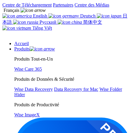
Centre de Téléchargement
Partenaires
Centre des Médias
Français
English
Deutsch
日
本語
Русский
简体中文
Tiếng Việt
Accueil
Produits
Produits Tout-en-Un
Wise Care 365
Produits de Données & Sécurité
Wise Data Recovery
Data Recovery for Mac
Wise Folder
Hider
Produits de Productivité
Wise ImageX