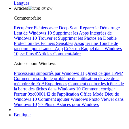
Langues
Articles
Comment-faire
Récupérer Fichiers avec Deep Scan
Réparer le Démarrage
Lent de Windows 10
Supprimer les Apps Intégrées de
Windows 10
Trouver et Supprimer les Photos en Double
Protection des Fichiers Sensibles
Assigner une Touche de
raccourci pour Lancer App
Créer un Rappel dans Windows
10
>> Plus d'Articles Comment-faire
Astuces pour Windows
Processeurs supportés par Windows 11
Qu'est-ce que TPM?
Comment résoudre le problème de l'utilisation élevée de la
mémoire de EoAExperiences
Comment centrer les icônes de
la barre des tâches dans Windows 10
Comment corriger
l'erreur 0xc0000142 de l'application Office
Mode Dieu de
Windows 10
Comment ajouter Windows Photo Viewer dans
Windows 10
>> Plus d'Astuces pour Windows
Boutique