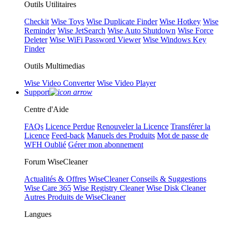
Outils Utilitaires
Checkit
Wise Toys
Wise Duplicate Finder
Wise Hotkey
Wise
Reminder
Wise JetSearch
Wise Auto Shutdown
Wise Force
Deleter
Wise WiFi Password Viewer
Wise Windows Key
Finder
Outils Multimedias
Wise Video Converter
Wise Video Player
Support
Centre d'Aide
FAQs
Licence Perdue
Renouveler la Licence
Transférer la
Licence
Feed-back
Manuels des Produits
Mot de passe de
WFH Oublié
Gérer mon abonnement
Forum WiseCleaner
Actualités & Offres
WiseCleaner Conseils & Suggestions
Wise Care 365
Wise Registry Cleaner
Wise Disk Cleaner
Autres Produits de WiseCleaner
Langues