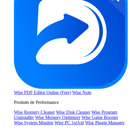
Wise PDF Editor Online (Free)
Wise Note
Produits de Performance
Wise Registry Cleaner
Wise Disk Cleaner
Wise Program
Uninstaller
Wise Memory Optimizer
Wise Game Booster
Wise System Monitor
Wise PC 1stAid
Wise Plugin Manager