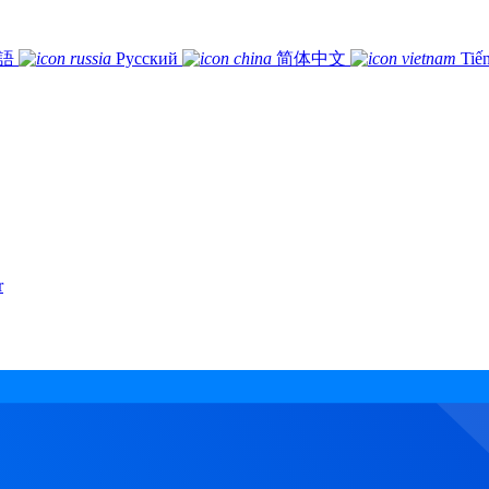
語
Русский
简体中文
Tiế
r