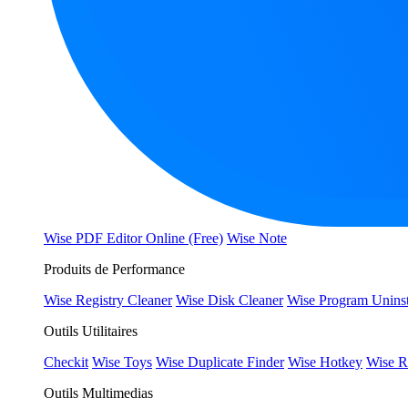
Wise PDF Editor Online (Free)
Wise Note
Produits de Performance
Wise Registry Cleaner
Wise Disk Cleaner
Wise Program Uninst
Outils Utilitaires
Checkit
Wise Toys
Wise Duplicate Finder
Wise Hotkey
Wise R
Outils Multimedias