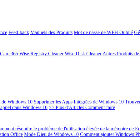
ence
Feed-back
Manuels des Produits
Mot de passe de WFH Oublié
Gé
 Care 365
Wise Registry Cleaner
Wise Disk Cleaner
Autres Produits d
t de Windows 10
Supprimer les Apps Intégrées de Windows 10
Trouver
Rappel dans Windows 10
>> Plus d'Articles Comment-faire
mment résoudre le problème de l'utilisation élevée de la mémoire de 
ation Office
Mode Dieu de Windows 10
Comment ajouter Windows Ph