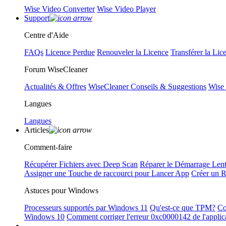
Wise Video Converter
Wise Video Player
Support
Centre d'Aide
FAQs
Licence Perdue
Renouveler la Licence
Transférer la Lic
Forum WiseCleaner
Actualités & Offres
WiseCleaner Conseils & Suggestions
Wise
Langues
Langues
Articles
Comment-faire
Récupérer Fichiers avec Deep Scan
Réparer le Démarrage Len
Assigner une Touche de raccourci pour Lancer App
Créer un 
Astuces pour Windows
Processeurs supportés par Windows 11
Qu'est-ce que TPM?
Co
Windows 10
Comment corriger l'erreur 0xc0000142 de l'applic