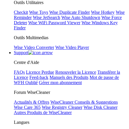
Outils Utilitaires
Checkit
Wise Toys
Wise Duplicate Finder
Wise Hotkey
Wise
Reminder
Wise JetSearch
Wise Auto Shutdown
Wise Force
Deleter
Wise WiFi Password Viewer
Wise Windows Key
Finder
Outils Multimedias
Wise Video Converter
Wise Video Player
Support
Centre d'Aide
FAQs
Licence Perdue
Renouveler la Licence
Transférer la
Licence
Feed-back
Manuels des Produits
Mot de passe de
WFH Oublié
Gérer mon abonnement
Forum WiseCleaner
Actualités & Offres
WiseCleaner Conseils & Suggestions
Wise Care 365
Wise Registry Cleaner
Wise Disk Cleaner
Autres Produits de WiseCleaner
Langues