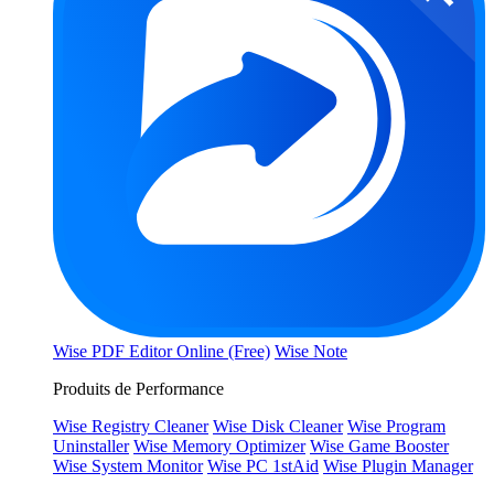
Wise PDF Editor Online (Free)
Wise Note
Produits de Performance
Wise Registry Cleaner
Wise Disk Cleaner
Wise Program
Uninstaller
Wise Memory Optimizer
Wise Game Booster
Wise System Monitor
Wise PC 1stAid
Wise Plugin Manager