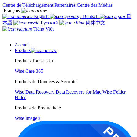
Centre de Téléchargement
Partenaires
Centre des Médias
Français
English
Deutsch
日
本語
Русский
简体中文
Tiếng Việt
Accueil
Produits
Produits Tout-en-Un
Wise Care 365
Produits de Données & Sécurité
Wise Data Recovery
Data Recovery for Mac
Wise Folder
Hider
Produits de Productivité
Wise ImageX