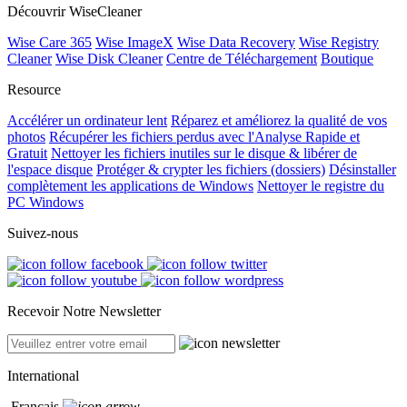
Découvrir WiseCleaner
Wise Care 365
Wise ImageX
Wise Data Recovery
Wise Registry
Cleaner
Wise Disk Cleaner
Centre de Téléchargement
Boutique
Resource
Accélérer un ordinateur lent
Réparez et améliorez la qualité de vos
photos
Récupérer les fichiers perdus avec l'Analyse Rapide et
Gratuit
Nettoyer les fichiers inutiles sur le disque & libérer de
l'espace disque
Protéger & crypter les fichiers (dossiers)
Désinstaller
complètement les applications de Windows
Nettoyer le registre du
PC Windows
Suivez-nous
Recevoir Notre Newsletter
International
Français