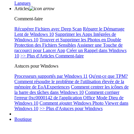
Langues
Articles
Comment-faire
Récupérer Fichiers avec Deep Scan
Réparer le Démarrage
Lent de Windows 10
Supprimer les Apps Intégrées de
Windows 10
Trouver et Supprimer les Photos en Double
Protection des Fichiers Sensibles
Assigner une Touche de
raccourci pour Lancer App
Créer un Rappel dans Windows
10
>> Plus d'Articles Comment-faire
Astuces pour Windows
Processeurs supportés par Windows 11
Qu'est-ce que TPM?
Comment résoudre le problème de l'utilisation élevée de la
mémoire de EoAExperiences
Comment centrer les icônes de
la barre des tâches dans Windows 10
Comment corriger
l'erreur 0xc0000142 de l'application Office
Mode Dieu de
Windows 10
Comment ajouter Windows Photo Viewer dans
Windows 10
>> Plus d'Astuces pour Windows
Boutique