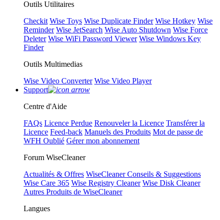
Outils Utilitaires
Checkit
Wise Toys
Wise Duplicate Finder
Wise Hotkey
Wise
Reminder
Wise JetSearch
Wise Auto Shutdown
Wise Force
Deleter
Wise WiFi Password Viewer
Wise Windows Key
Finder
Outils Multimedias
Wise Video Converter
Wise Video Player
Support
Centre d'Aide
FAQs
Licence Perdue
Renouveler la Licence
Transférer la
Licence
Feed-back
Manuels des Produits
Mot de passe de
WFH Oublié
Gérer mon abonnement
Forum WiseCleaner
Actualités & Offres
WiseCleaner Conseils & Suggestions
Wise Care 365
Wise Registry Cleaner
Wise Disk Cleaner
Autres Produits de WiseCleaner
Langues