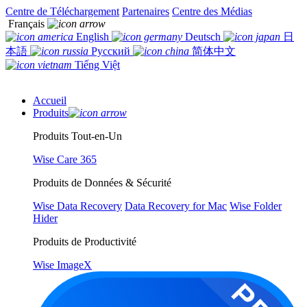
Centre de Téléchargement
Partenaires
Centre des Médias
Français
English
Deutsch
日
本語
Русский
简体中文
Tiếng Việt
Accueil
Produits
Produits Tout-en-Un
Wise Care 365
Produits de Données & Sécurité
Wise Data Recovery
Data Recovery for Mac
Wise Folder
Hider
Produits de Productivité
Wise ImageX