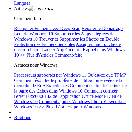
Langues
Articles
Comment-faire
Récupérer Fichiers avec Deep Scan
Réparer le Démarrage
Lent de Windows 10
Supprimer les Apps Intégrées de
Windows 10
Trouver et Supprimer les Photos en Double
Protection des Fichiers Sensibles
Assigner une Touche de
raccourci pour Lancer App
Créer un Rappel dans Windows
10
>> Plus d'Articles Comment-faire
Astuces pour Windows
Processeurs supportés par Windows 11
Qu'est-ce que TPM?
Comment résoudre le problème de l'utilisation élevée de la
mémoire de EoAExperiences
Comment centrer les icônes de
la barre des tâches dans Windows 10
Comment corriger
l'erreur 0xc0000142 de l'application Office
Mode Dieu de
Windows 10
Comment ajouter Windows Photo Viewer dans
Windows 10
>> Plus d'Astuces pour Windows
Boutique