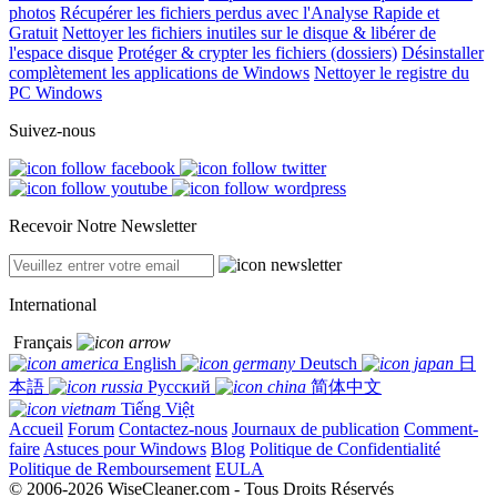
photos
Récupérer les fichiers perdus avec l'Analyse Rapide et
Gratuit
Nettoyer les fichiers inutiles sur le disque & libérer de
l'espace disque
Protéger & crypter les fichiers (dossiers)
Désinstaller
complètement les applications de Windows
Nettoyer le registre du
PC Windows
Suivez-nous
Recevoir Notre Newsletter
International
Français
English
Deutsch
日
本語
Русский
简体中文
Tiếng Việt
Accueil
Forum
Contactez-nous
Journaux de publication
Comment-
faire
Astuces pour Windows
Blog
Politique de Confidentialité
Politique de Remboursement
EULA
© 2006-2026 WiseCleaner.com - Tous Droits Réservés