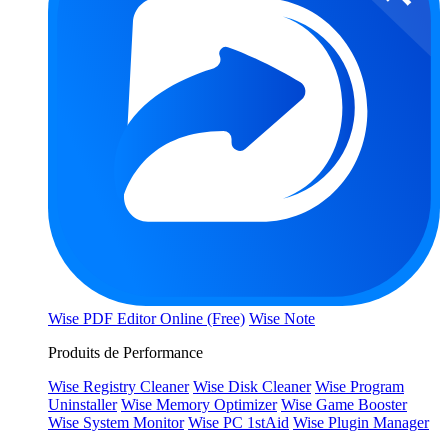
Wise PDF Editor Online (Free)
Wise Note
Produits de Performance
Wise Registry Cleaner
Wise Disk Cleaner
Wise Program
Uninstaller
Wise Memory Optimizer
Wise Game Booster
Wise System Monitor
Wise PC 1stAid
Wise Plugin Manager