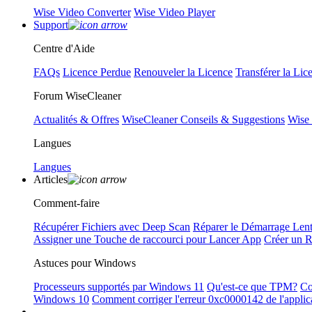
Wise Video Converter
Wise Video Player
Support
Centre d'Aide
FAQs
Licence Perdue
Renouveler la Licence
Transférer la Lic
Forum WiseCleaner
Actualités & Offres
WiseCleaner Conseils & Suggestions
Wise
Langues
Langues
Articles
Comment-faire
Récupérer Fichiers avec Deep Scan
Réparer le Démarrage Len
Assigner une Touche de raccourci pour Lancer App
Créer un 
Astuces pour Windows
Processeurs supportés par Windows 11
Qu'est-ce que TPM?
Co
Windows 10
Comment corriger l'erreur 0xc0000142 de l'applic