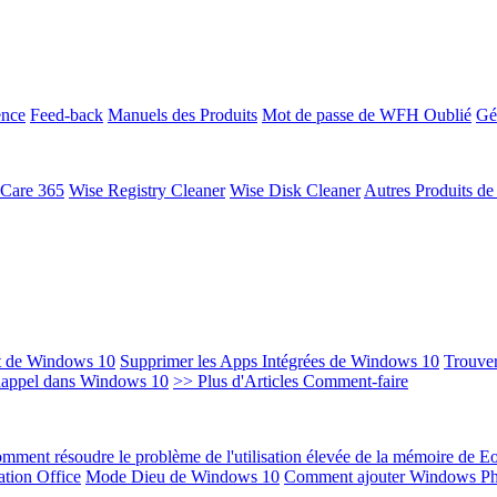
ence
Feed-back
Manuels des Produits
Mot de passe de WFH Oublié
Gé
 Care 365
Wise Registry Cleaner
Wise Disk Cleaner
Autres Produits d
t de Windows 10
Supprimer les Apps Intégrées de Windows 10
Trouver
Rappel dans Windows 10
>> Plus d'Articles Comment-faire
mment résoudre le problème de l'utilisation élevée de la mémoire de 
ation Office
Mode Dieu de Windows 10
Comment ajouter Windows Ph