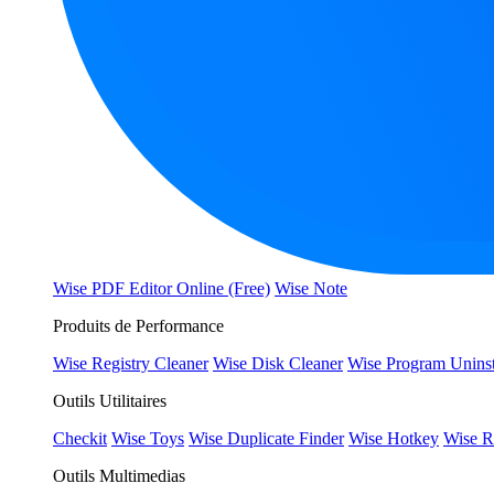
Wise PDF Editor Online (Free)
Wise Note
Produits de Performance
Wise Registry Cleaner
Wise Disk Cleaner
Wise Program Uninst
Outils Utilitaires
Checkit
Wise Toys
Wise Duplicate Finder
Wise Hotkey
Wise R
Outils Multimedias