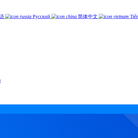
語
Русский
简体中文
Tiế
r