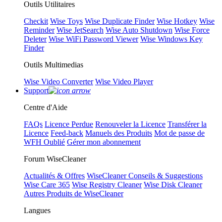
Outils Utilitaires
Checkit
Wise Toys
Wise Duplicate Finder
Wise Hotkey
Wise
Reminder
Wise JetSearch
Wise Auto Shutdown
Wise Force
Deleter
Wise WiFi Password Viewer
Wise Windows Key
Finder
Outils Multimedias
Wise Video Converter
Wise Video Player
Support
Centre d'Aide
FAQs
Licence Perdue
Renouveler la Licence
Transférer la
Licence
Feed-back
Manuels des Produits
Mot de passe de
WFH Oublié
Gérer mon abonnement
Forum WiseCleaner
Actualités & Offres
WiseCleaner Conseils & Suggestions
Wise Care 365
Wise Registry Cleaner
Wise Disk Cleaner
Autres Produits de WiseCleaner
Langues