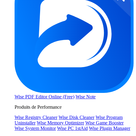
Wise PDF Editor Online (Free)
Wise Note
Produits de Performance
Wise Registry Cleaner
Wise Disk Cleaner
Wise Program
Uninstaller
Wise Memory Optimizer
Wise Game Booster
Wise System Monitor
Wise PC 1stAid
Wise Plugin Manager