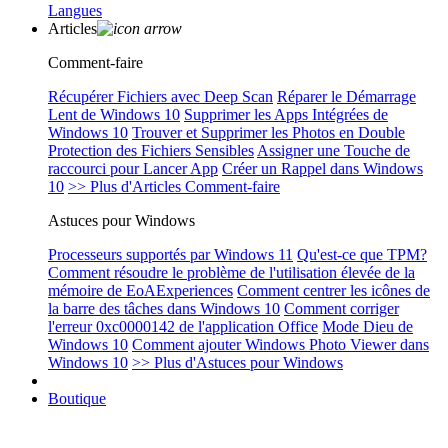
Langues
Articles
Comment-faire
Récupérer Fichiers avec Deep Scan
Réparer le Démarrage
Lent de Windows 10
Supprimer les Apps Intégrées de
Windows 10
Trouver et Supprimer les Photos en Double
Protection des Fichiers Sensibles
Assigner une Touche de
raccourci pour Lancer App
Créer un Rappel dans Windows
10
>> Plus d'Articles Comment-faire
Astuces pour Windows
Processeurs supportés par Windows 11
Qu'est-ce que TPM?
Comment résoudre le problème de l'utilisation élevée de la
mémoire de EoAExperiences
Comment centrer les icônes de
la barre des tâches dans Windows 10
Comment corriger
l'erreur 0xc0000142 de l'application Office
Mode Dieu de
Windows 10
Comment ajouter Windows Photo Viewer dans
Windows 10
>> Plus d'Astuces pour Windows
Boutique