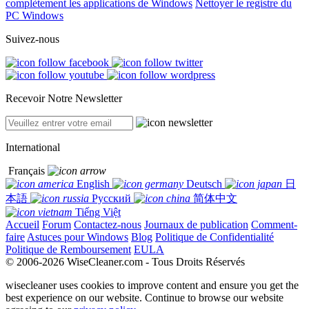
complètement les applications de Windows
Nettoyer le registre du
PC Windows
Suivez-nous
Recevoir Notre Newsletter
International
Français
English
Deutsch
日
本語
Русский
简体中文
Tiếng Việt
Accueil
Forum
Contactez-nous
Journaux de publication
Comment-
faire
Astuces pour Windows
Blog
Politique de Confidentialité
Politique de Remboursement
EULA
© 2006-2026 WiseCleaner.com - Tous Droits Réservés
wisecleaner uses cookies to improve content and ensure you get the
best experience on our website. Continue to browse our website