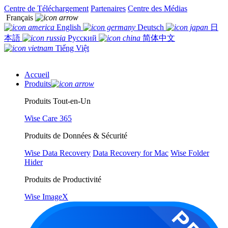
Centre de Téléchargement
Partenaires
Centre des Médias
Français
English
Deutsch
日
本語
Русский
简体中文
Tiếng Việt
Accueil
Produits
Produits Tout-en-Un
Wise Care 365
Produits de Données & Sécurité
Wise Data Recovery
Data Recovery for Mac
Wise Folder
Hider
Produits de Productivité
Wise ImageX