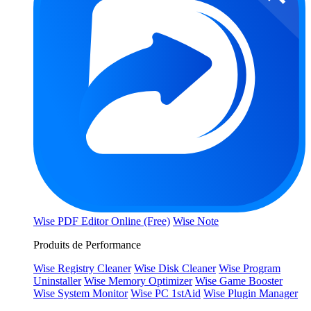
Wise PDF Editor Online (Free)
Wise Note
Produits de Performance
Wise Registry Cleaner
Wise Disk Cleaner
Wise Program
Uninstaller
Wise Memory Optimizer
Wise Game Booster
Wise System Monitor
Wise PC 1stAid
Wise Plugin Manager