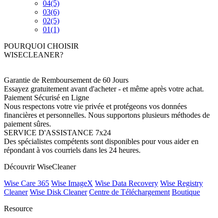
04
(5)
03
(6)
02
(5)
01
(1)
POURQUOI CHOISIR
WISECLEANER?
Garantie de Remboursement de 60 Jours
Essayez gratuitement avant d'acheter - et même après votre achat.
Paiement Sécurisé en Ligne
Nous respectons votre vie privée et protégeons vos données
financières et personnelles. Nous supportons plusieurs méthodes de
paiement sûres.
SERVICE D'ASSISTANCE 7x24
Des spécialistes compétents sont disponibles pour vous aider en
répondant à vos courriels dans les 24 heures.
Découvrir WiseCleaner
Wise Care 365
Wise ImageX
Wise Data Recovery
Wise Registry
Cleaner
Wise Disk Cleaner
Centre de Téléchargement
Boutique
Resource