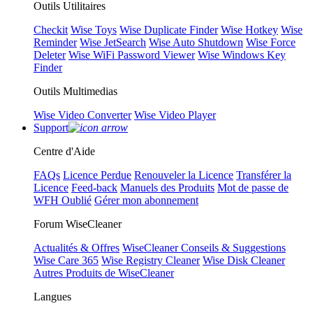
Outils Utilitaires
Checkit
Wise Toys
Wise Duplicate Finder
Wise Hotkey
Wise
Reminder
Wise JetSearch
Wise Auto Shutdown
Wise Force
Deleter
Wise WiFi Password Viewer
Wise Windows Key
Finder
Outils Multimedias
Wise Video Converter
Wise Video Player
Support
Centre d'Aide
FAQs
Licence Perdue
Renouveler la Licence
Transférer la
Licence
Feed-back
Manuels des Produits
Mot de passe de
WFH Oublié
Gérer mon abonnement
Forum WiseCleaner
Actualités & Offres
WiseCleaner Conseils & Suggestions
Wise Care 365
Wise Registry Cleaner
Wise Disk Cleaner
Autres Produits de WiseCleaner
Langues