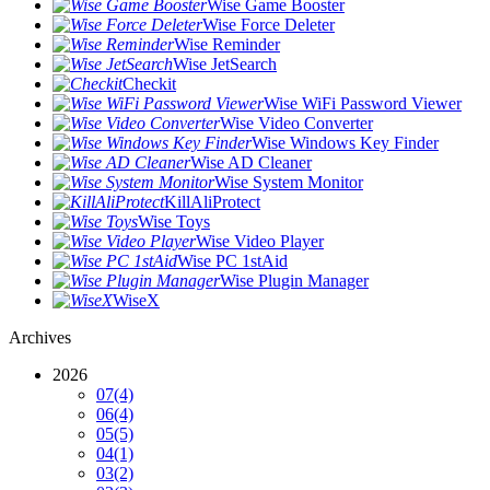
Wise Game Booster
Wise Force Deleter
Wise Reminder
Wise JetSearch
Checkit
Wise WiFi Password Viewer
Wise Video Converter
Wise Windows Key Finder
Wise AD Cleaner
Wise System Monitor
KillAliProtect
Wise Toys
Wise Video Player
Wise PC 1stAid
Wise Plugin Manager
WiseX
Archives
2026
07
(4)
06
(4)
05
(5)
04
(1)
03
(2)