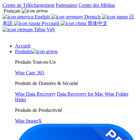
Centre de Téléchargement
Partenaires
Centre des Médias
Français
English
Deutsch
日
本語
Русский
简体中文
Tiếng Việt
Accueil
Produits
Produits Tout-en-Un
Wise Care 365
Produits de Données & Sécurité
Wise Data Recovery
Data Recovery for Mac
Wise Folder
Hider
Produits de Productivité
Wise ImageX