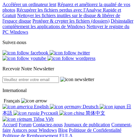
Accélérer un ordinateur lent
Réparez et améliorez la qualité de vos
photos
Récupérer les fichiers perdus avec l'Analyse Rapide et
Gratuit
Nettoyer les fichiers inutiles sur le disque & libérer de
l'espace disque
Protéger & crypter les fichiers (dossiers)
Désinstaller
complètement les applications de Windows
Nettoyer le registre du
PC Windows
Suivez-nous
Recevoir Notre Newsletter
International
Français
English
Deutsch
日
本語
Русский
简体中文
Tiếng Việt
Accueil
Forum
Contactez-nous
Journaux de publication
Comment-
faire
Astuces pour Windows
Blog
Politique de Confidentialité
Politique de Remboursement
EULA