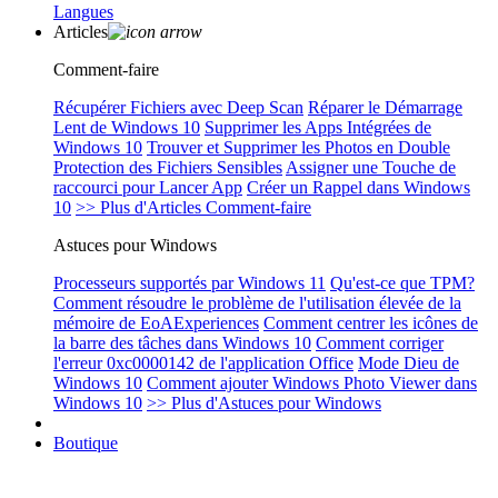
Langues
Articles
Comment-faire
Récupérer Fichiers avec Deep Scan
Réparer le Démarrage
Lent de Windows 10
Supprimer les Apps Intégrées de
Windows 10
Trouver et Supprimer les Photos en Double
Protection des Fichiers Sensibles
Assigner une Touche de
raccourci pour Lancer App
Créer un Rappel dans Windows
10
>> Plus d'Articles Comment-faire
Astuces pour Windows
Processeurs supportés par Windows 11
Qu'est-ce que TPM?
Comment résoudre le problème de l'utilisation élevée de la
mémoire de EoAExperiences
Comment centrer les icônes de
la barre des tâches dans Windows 10
Comment corriger
l'erreur 0xc0000142 de l'application Office
Mode Dieu de
Windows 10
Comment ajouter Windows Photo Viewer dans
Windows 10
>> Plus d'Astuces pour Windows
Boutique